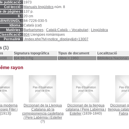
e publicació :
1973
Col·lecció :
Manuals lingüístics
núm. 8
 de pàgines :
137 p.
ll. :
20 cm
SBN/ISSN/DL :
84-7226-030-5
Idioma :
Català (
cat
)
Matèries :
Barbarismes
;
Català:Català -- Vocabulari
;
Lingüística
Classificació :
804
Llengües romàniques
Permalink :
./index.php?lvl=notice_display&id=13007
 (1)
es
Signatura topogràfica
Tipus de document
Localització
8498
804.99-3 Fig
Llibre > 1960
Biblioteca Nacional
même rayon
ia moderna
Diccionari de la Llengua
Diccionari de la llengua
Diccionari g
osep Fiter i
Catalana ab la
catalana
/
Pere Labèrnia i
llengua cata
[1913])
corresponencia castellana
Esteller
(1839-1840)
Fabra
/
Pere Labèrnia i Esteller
(?)