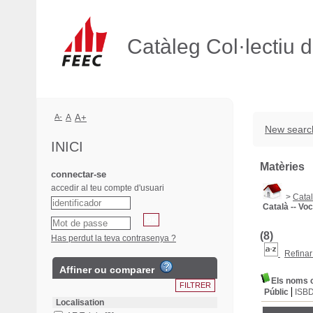
Catàleg Col·lectiu 
A-
A
A+
New searc
INICI
Matèries
connectar-se
accedir al teu compte d'usuari
>
Cata
Català -- Vo
(8)
Has perdut la teva contrasenya ?
Refinar
Affiner ou comparer
Els noms c
Públic
ISB
Localisation