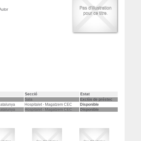
 Autor
Secció
Estat
Sala
Exclòs de préstec
Catalunya
Hospitalet - Magatzem CEC
Disponible
Catalunya
Hospitalet - Magatzem CEC
Disponible