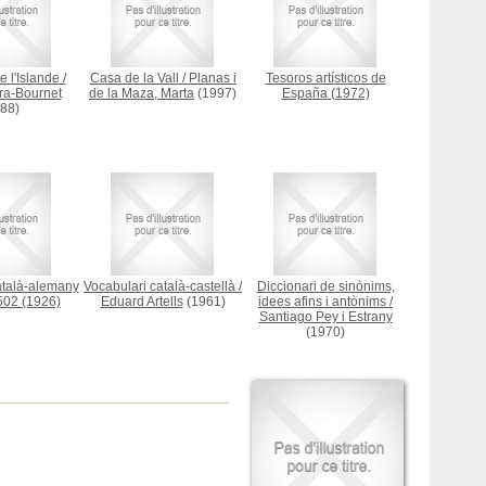
 l'Islande
/
Casa de la Vall
/
Planas i
Tesoros artísticos de
ra-Bournet
de la Maza, Marta
(1997)
España
(1972)
88)
atalà-alemany
Vocabulari català-castellà
/
Diccionari de sinònims,
1502
(1926)
Eduard Artells
(1961)
idees afins i antònims
/
Santiago Pey i Estrany
(1970)