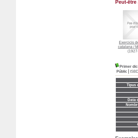
Peut-être
Exercicis d
catalana
/
M
(1927
Primer dic
Públic
ISB
Tipus 
Data d
Nombre