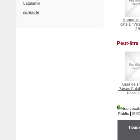
Catalunya
contacte
Manual del
català
/
Vic
(19
Peut-être
Guia dels 
Països Cata
Pascua
Nou vocab
Públic
ISB
Tipus 