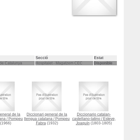
Secció
Estat
 de Catalunya
Hospitalet - Magatzem CEC
Disponible
eneral de la
Diccionari general de la
Diccionario catalan-
lana
/
Pompeu
llengua catalana
/
Pompeu
castellano-latino
/
Esteve,
(1966)
Fabra
(1932)
Joaquín
(1803-1805)