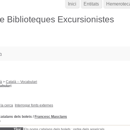
Inici
Entitats
Hemerotec
de Biblioteques Excursionistes
h
là
>
Català -- Vocabulari
cabulari
 la cerca
Interrogar fonts externes
atalans dels bolets
/
Francesc Masclans
D
Títol :
Els noms catalans dels bolets : ordre dels agaricals