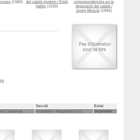
anoves
(1980)
del català modern
/
Emili
correspondències en la
Vallés
(1930)
depuració del català
/
Josep Miracle
(1994)
ris
Secció
Estat
 de Catalunya
Hospitalet - Magatzem CEC
Disponible