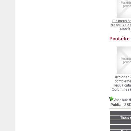
Els meus se
d'esquí
/
Cas
Narcís
Peut-être
Diccionari 
complemen
llegua cat
Coromines
Vocabulari
Públic
ISB
Tipus 