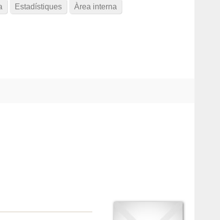
a
Estadístiques
Àrea interna