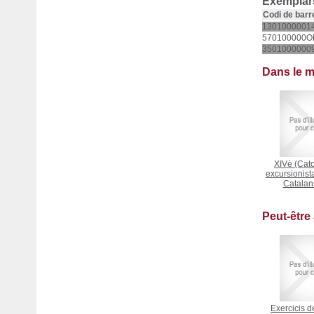
Exemplars
Codi de barr
1301000001
570100000O
3501000000
Dans le 
XIVè (Cato
excursionist
Catalan
Peut-être
Exercicis d