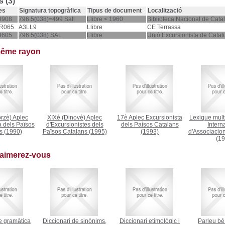
 (3)
es
Signatura topogràfica
Tipus de document
Localització
4908
796.5(038)=499 Sall
Llibre < 1960
Biblioteca Nacional de Cata
R065
A3LL9
Llibre
CE Terrassa
9605
796.5(038) SAL
Llibre
Unió Excursionista de Catal
même rayon
rzè) Aplec
XIXè (Dinovè) Aplec
17è Aplec Excursionista
Lexique mult
a dels Països
d'Excursionistes dels
dels Paísos Catalans
Intern
s
(1990)
Països Catalans
(1995)
(1993)
d'Associacion
(19
 aimerez-vous
e gramàtica
Diccionari de sinònims,
Diccionari etimològic i
Parleu bé 