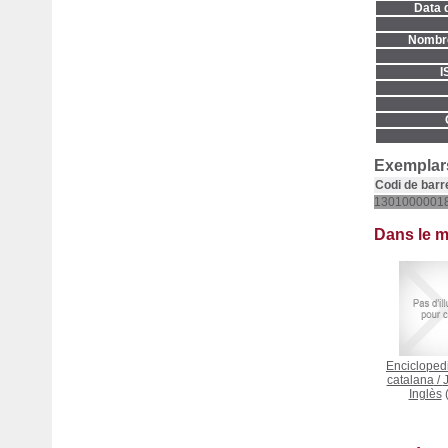
Data d
Nombre
I
Exemplars
Codi de barr
1301000001
Dans le 
Encicloped
catalana
/
J
Inglès
(