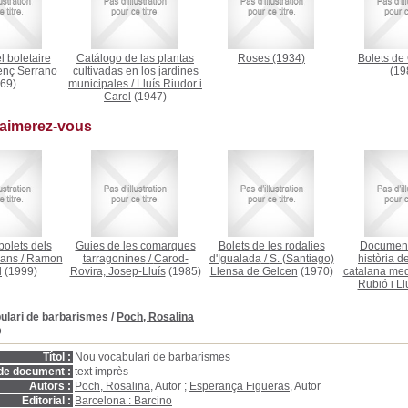
 boletaire
Catálogo de las plantas
Roses
(1934)
Bolets de
enç Serrano
cultivadas en los jardines
(19
69)
municipales
/
Lluís Riudor i
Carol
(1947)
 aimerez-vous
bolets dels
Guies de les comarques
Bolets de les rodalies
Documents
lans
/
Ramon
tarragonines
/
Carod-
d'Igualada
/
S. (Santiago)
història de
l
(1999)
Rovira, Josep-Lluís
(1985)
Llensa de Gelcen
(1970)
catalana med
Rubió i Ll
ulari de barbarismes
/
Poch, Rosalina
D
Títol :
Nou vocabulari de barbarismes
de document :
text imprès
Autors :
Poch, Rosalina
, Autor ;
Esperança Figueras
, Autor
Editorial :
Barcelona : Barcino