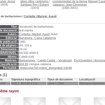
arvà, Jeroni
idees afins i antònims
/
complementari de la llegua
Manuel Cas
-1929)
Santiago Pey i Estrany
catalana
/
Joan Coromines
(1970)
(1980-2001)
i de barbarismes
/
Cortiella i Martret, Aureli
D
Títol :
Vocabulari de barbarismes
de document :
text imprès
Autors :
Cortiella i Martret, Aureli
, Autor
Editorial :
Barcelona : Caixa Catalunya
e publicació :
1981
 de pàgines :
XX, 319 p.
Dimensions :
24 cm
SBN/ISSN/DL :
84-500-4590-6
Idioma :
Català (
cat
)
Matèries :
Barbarismes
;
Català:Català -- Vocabulari
;
Enciclopèdies i dicciona
Classificació :
804.99
Llengua catalana
Permalink :
./index.php?lvl=notice_display&id=18446
 (1)
es
Signatura topogràfica
Tipus de document
Localització
1696
40317_804.99-3 Cor
Llibre > 1960
Biblioteca Nacional
même rayon