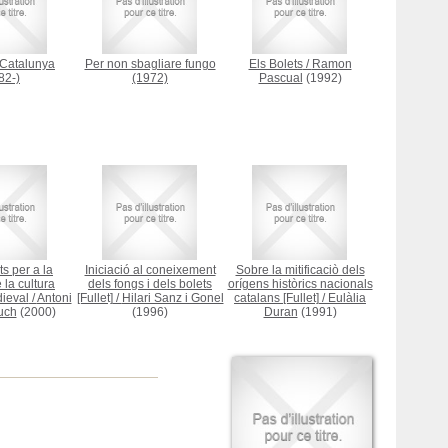
 Catalunya
Per non sbagliare fungo
Els Bolets
/
Ramon
82-)
(1972)
Pascual
(1992)
 per a la
Iniciació al coneixement
Sobre la mitificaciò dels
 la cultura
dels fongs i dels bolets
orígens històrics nacionals
ieval
/
Antoni
[Fullet]
/
Hilari Sanz i Gonel
catalans [Fullet]
/
Eulàlia
uch
(2000)
(1996)
Duran
(1991)