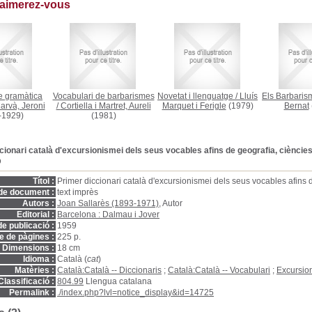
 aimerez-vous
e gramàtica
Vocabulari de barbarismes
Novetat i llenguatge
/
Lluís
Els Barbaris
arvà, Jeroni
/
Cortiella i Martret, Aureli
Marquet i Ferigle
(1979)
Bernat
-1929)
(1981)
cionari català d'excursionismei dels seus vocables afins de geografia, ciències 
D
Títol :
Primer diccionari català d'excursionismei dels seus vocables afins d
de document :
text imprès
Autors :
Joan Sallarès (1893-1971)
, Autor
Editorial :
Barcelona : Dalmau i Jover
e publicació :
1959
 de pàgines :
225 p.
Dimensions :
18 cm
Idioma :
Català (
cat
)
Matèries :
Català:Català -- Diccionaris
;
Català:Català -- Vocabulari
;
Excursio
Classificació :
804.99
Llengua catalana
Permalink :
./index.php?lvl=notice_display&id=14725