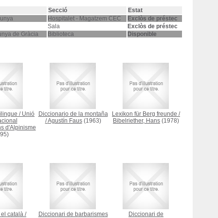
Secció
Estat
lunya
Hospitalet - Magatzem CEC
Exclòs de préstec
Sala
Exclòs de préstec
unya de Gràcia
Biblioteca
Disponible
ilingue
/
Unió
Diccionario de la montaña
Lexikon für Berg freunde
/
acional
/
Agustín Faus
(1963)
Bibelriether, Hans
(1978)
s d'Alpinisme
95)
el català
/
Diccionari de barbarismes
Diccionari de