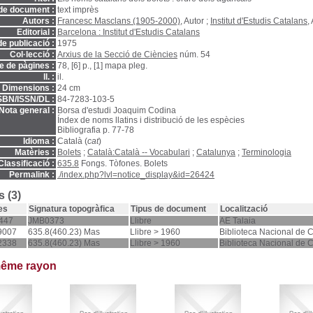
de document :
text imprès
Autors :
Francesc Masclans (1905-2000)
, Autor ;
Institut d'Estudis Catalans
,
Editorial :
Barcelona : Institut d'Estudis Catalans
e publicació :
1975
Col·lecció :
Arxius de la Secció de Ciències
núm. 54
 de pàgines :
78, [6] p., [1] mapa pleg.
ll. :
il.
Dimensions :
24 cm
SBN/ISSN/DL :
84-7283-103-5
Nota general :
Borsa d'estudi Joaquim Codina
Índex de noms llatins i distribució de les espècies
Bibliografia p. 77-78
Idioma :
Català (
cat
)
Matèries :
Bolets
;
Català:Català -- Vocabulari
;
Catalunya
;
Terminologia
Classificació :
635.8
Fongs. Tòfones. Bolets
Permalink :
./index.php?lvl=notice_display&id=26424
 (3)
es
Signatura topogràfica
Tipus de document
Localització
447
JMB0373
Llibre
AE Talaia
9007
635.8(460.23) Mas
Llibre > 1960
Biblioteca Nacional de 
2338
635.8(460.23) Mas
Llibre > 1960
Biblioteca Nacional de 
même rayon