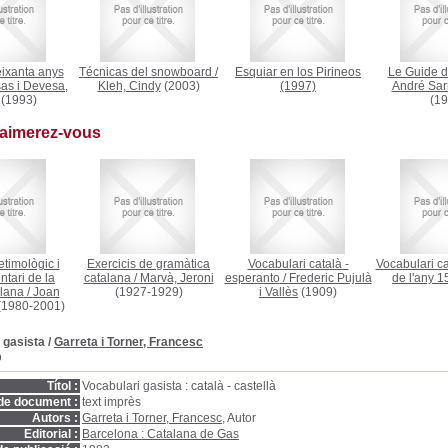
ixanta anys
Técnicas del snowboard
/
Esquiar en los Pirineos
Le Guide de
as i Devesa,
Kleh, Cindy
(2003)
(1997)
André Sar
(1993)
(19
 aimerez-vous
etimològic i
Exercicis de gramàtica
Vocabulari català -
Vocabulari c
tari de la
catalana
/
Marvà, Jeroni
esperanto
/
Frederic Pujulà
de l'any 
alana
/
Joan
(1927-1929)
i Vallès
(1909)
(1980-2001)
 gasista
/
Garreta i Torner, Francesc
D
Títol :
Vocabulari gasista : català - castellà
de document :
text imprès
Autors :
Garreta i Torner, Francesc
, Autor
Editorial :
Barcelona : Catalana de Gas