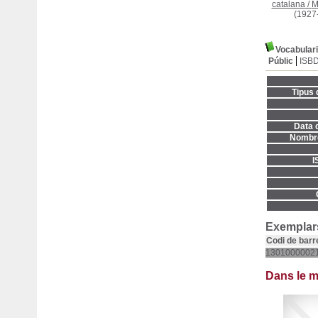
catalana
/
M
(1927
Vocabular
Públic
ISB
Tipus 
Data d
Nombre
I
Exemplars
Codi de barr
1301000002
Dans le 