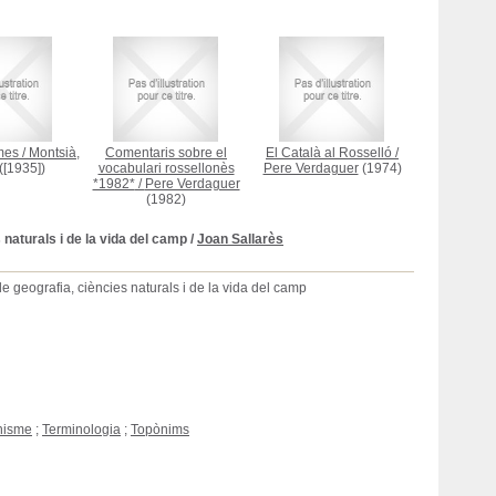
mes
/
Montsià,
Comentaris sobre el
El Català al Rosselló
/
([1935])
vocabulari rossellonès
Pere Verdaguer
(1974)
*1982*
/
Pere Verdaguer
(1982)
naturals i de la vida del camp
/
Joan Sallarès
e geografia, ciències naturals i de la vida del camp
nisme
;
Terminologia
;
Topònims