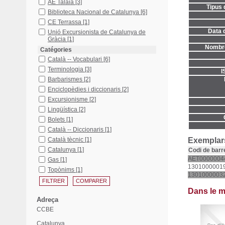
AE Talaia
[3]
Tipus 
Biblioteca Nacional de Catalunya
[6]
CE Terrassa
[1]
Data d
Unió Excursionista de Catalunya de
Gràcia
[1]
Nombre
Catégories
Català -- Vocabulari
[6]
Terminologia
[3]
I
Barbarismes
[2]
Enciclopèdies i diccionaris
[2]
Excursionisme
[2]
Lingüística
[2]
Bolets
[1]
Català -- Diccionaris
[1]
Català tècnic
[1]
Exemplars
Catalunya
[1]
Codi de barr
AET0000004
Gas
[1]
1301000001
Topònims
[1]
1301000003
Dans le 
Adreça
CCBE
Catalunya