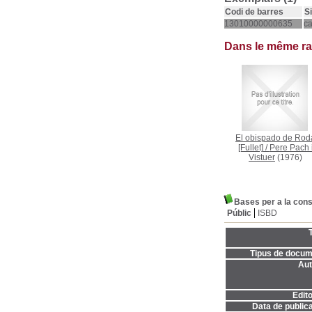
Codi de barres
S
13010000000635
c
Dans le même r
El obispado de Rod
[Fullet]
/
Pere Pach 
Vistuer
(1976)
Bases per a la cons
Públic
ISBD
T
Tipus de docum
Aut
Edito
Data de publica