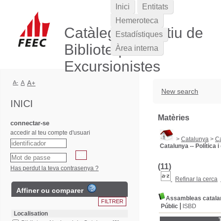
Inici
Entitats
Hemeroteca
Catàleg Col·lectiu de
Estadístiques
Biblioteques
Àrea interna
Excursionistes
A-
A
A+
New search
INICI
Matèries
connectar-se
accedir al teu compte d'usuari
>
Catalunya
>
Ca
Catalunya -- Política 
(11)
Has perdut la teva contrasenya ?
Refinar la cerca
Affiner ou comparer
Assambleas catala
Públic
ISBD
Localisation
T