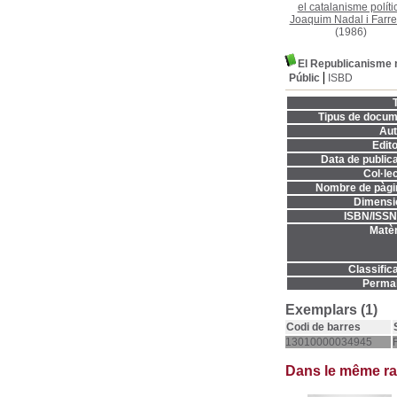
el catalanisme políti
Joaquim Nadal i Farre
(1986)
El Republicanisme 
Públic
ISBD
T
Tipus de docum
Aut
Edito
Data de publica
Col·lec
Nombre de pàgi
Dimensi
ISBN/ISSN
Matèr
Classifica
Permal
Exemplars (1)
Codi de barres
13010000034945
Dans le même r