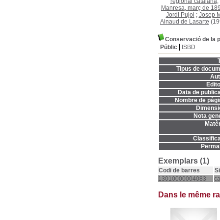
regional catalana,
Manresa, març de 18
Jordi Pujol
;
Josep M
Ainaud de Lasarte
(19
Conservació de la p
Públic
ISBD
T
Tipus de docum
Aut
Edito
Data de publica
Nombre de pàgi
Dimensi
Nota gene
Matèr
Classifica
Permal
Exemplars (1)
Codi de barres
S
13010000004083
c
Dans le même r