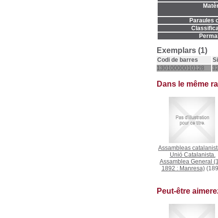
Matèr
Paraules c
Classifica
Permal
Exemplars (1)
Codi de barres
S
13010000010128
32
Dans le même r
Assambleas catalanis
Unió Catalanista.
Assamblea General (1
1892 : Manresa)
(189
Peut-être aimer