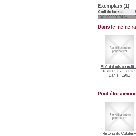
Exemplars (1)
Codi de barres
13010000017494
Dans le même r
El Catalanisme políti
l'exili
/
Díaz Esculies
Daniel
(1991)
Peut-être aimer
Història de Catalun