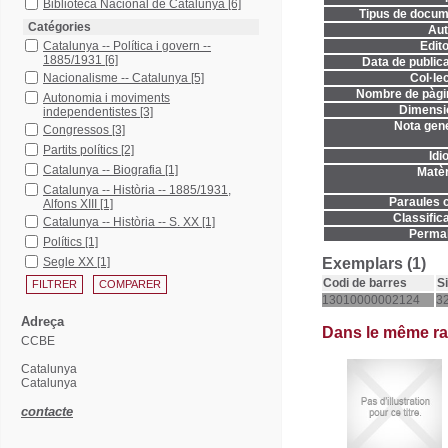
Biblioteca Nacional de Catalunya
[6]
Tipus de docum
Catégories
Aut
Catalunya -- Política i govern --
Edito
1885/1931
[6]
Data de publica
Nacionalisme -- Catalunya
[5]
Col·lec
Nombre de pàgi
Autonomia i moviments
Dimensi
independentistes
[3]
Nota gene
Congressos
[3]
Partits polítics
[2]
Idi
Catalunya -- Biografia
[1]
Matèr
Catalunya -- Història -- 1885/1931,
Paraules c
Alfons XIII
[1]
Classifica
Catalunya -- Història -- S. XX
[1]
Permal
Polítics
[1]
Segle XX
[1]
Exemplars (1)
Codi de barres
S
13010000002124
32
Adreça
Dans le même r
CCBE
Catalunya
Catalunya
contacte