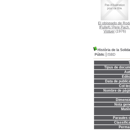
El obispado de Rod
[Fullet]
/
Pere Pach 
Vistuer
(1976)
Història de la Solid
Públic
ISBD
T
Tipus de docum
Aut
Edito
Data de publica
Col·lec
Nombre de pàgi
Dimensi
Nota gene
Matèr
Paraules c
Classifica
Permal