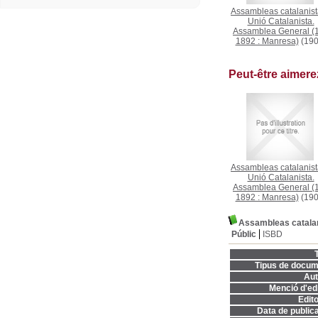
Assambleas catalanis
Unió Catalanista.
Assamblea General (1
1892 : Manresa)
(190
Peut-être aimer
Assambleas catalanis
Unió Catalanista.
Assamblea General (1
1892 : Manresa)
(190
Assambleas catala
Públic
ISBD
T
Tipus de docum
Aut
Menció d'edi
Edito
Data de publica