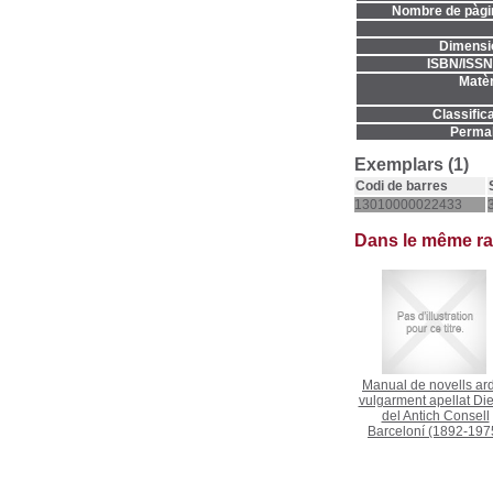
Nombre de pàgi
Dimensi
ISBN/ISSN
Matèr
Classifica
Permal
Exemplars (1)
Codi de barres
13010000022433
Dans le même r
Manual de novells ard
vulgarment apellat Die
del Antich Consell
Barceloní
(1892-197