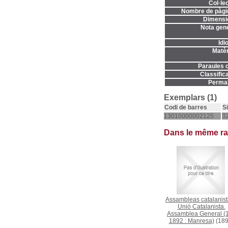
Col·lec
Nombre de pàgi
Dimensi
Nota gene
Idi
Matèr
Paraules c
Classifica
Permal
Exemplars (1)
Codi de barres
S
13010000002125
32
Dans le même r
Assambleas catalanis
Unió Catalanista.
Assamblea General (1
1892 : Manresa)
(189