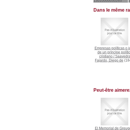
13010000030265
Dans le même r
Empresas políticas o 
de un príncipe políti
cristiano
/
Saavedr
Fajardo, Diego de
(18
Peut-être aimer
El Memorial de Greuge