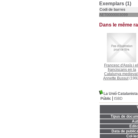
Exemplars (1)
Codi de barres
AET0000003099
Dans le même r
Francesc d'Assís i e
franciscans en la
Catalunya medieval
Annette Bussut
(199
La Unió Catalanista 
Públic
ISBD
T
Tipus de docum
Aut
Edito
Data de publica
Col·lec