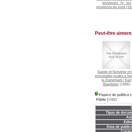
provinces : IV : les
provinces du nord
(19
Peut-être aimer
Suède et Norvège et 
principales routes a tra
le Danemark
/
Karl
Baedeker
(1886)
Papers de política c
Públic
ISBD
T
Tipus de docum
Aut
Edito
Data de publica
Col·lec