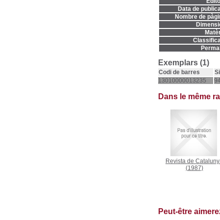
Edito
Data de publica
Nombre de pàgi
Dimensi
Matèr
Classifica
Permal
Exemplars (1)
Codi de barres
S
13010000013235
9
Dans le même r
Revista de Catalun
(1987)
Peut-être aimer