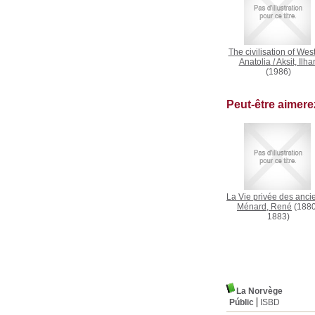
The civilisation of Wes
Anatolia
/
Aksit, Ilha
(1986)
Peut-être aimer
La Vie privée des anci
Ménard, René
(1880
1883)
La Norvège
Públic
ISBD