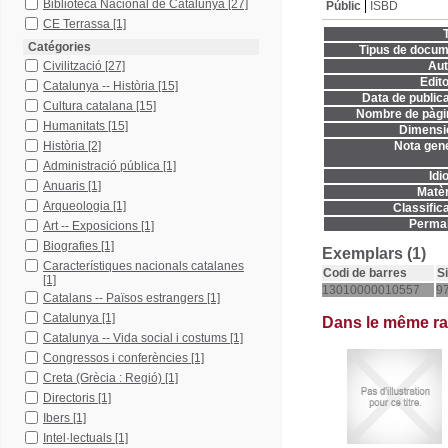
Biblioteca Nacional de Catalunya
[27]
Públic
ISBD
CE Terrassa
[1]
T
Catégories
Tipus de docum
Civilització
[27]
Aut
Edito
Catalunya -- Història
[15]
Data de publica
Cultura catalana
[15]
Nombre de pàgi
Humanitats
[15]
Dimensi
Història
[2]
Nota gene
Administració pública
[1]
Idi
Anuaris
[1]
Matèr
Arqueologia
[1]
Classifica
Permal
Art -- Exposicions
[1]
Biografies
[1]
Exemplars (1)
Característiques nacionals catalanes
Codi de barres
S
[1]
13010000010557
97
Catalans -- Països estrangers
[1]
Catalunya
[1]
Dans le même r
Catalunya -- Vida social i costums
[1]
Congressos i conferències
[1]
Creta (Grècia : Regió)
[1]
Directoris
[1]
Ibers
[1]
Intel·lectuals
[1]