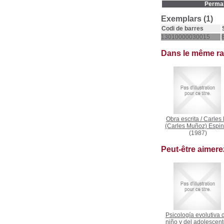
Permal
Exemplars (1)
Codi de barres
13010000030015
Dans le même r
Obra escrita
/
Carles 
(Carles Muñoz) Espin
(1987)
Peut-être aimer
Psicología evolutiva 
niño y del adolescen