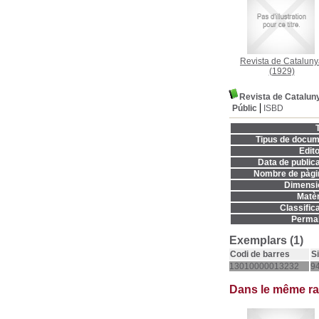
Revista de Catalun
(1929)
Revista de Catalun
Públic
ISBD
T
Tipus de docum
Edito
Data de publica
Nombre de pàgi
Dimensi
Matèr
Classifica
Permal
Exemplars (1)
Codi de barres
S
13010000013232
9
Dans le même r