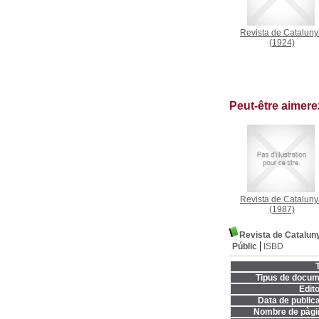
Revista de Catalun
(1924)
Peut-être aimer
Revista de Catalun
(1987)
Revista de Catalun
Públic
ISBD
T
Tipus de docum
Edito
Data de publica
Nombre de pàgi