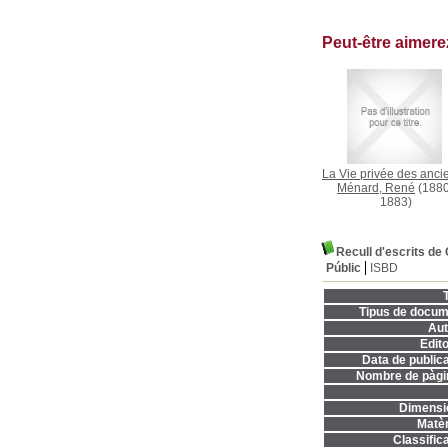
Peut-être aimer
La Vie privée des anci
Ménard, René
(1880
1883)
Recull d'escrits de 
Públic
ISBD
T
Tipus de docum
Aut
Edito
Data de publica
Nombre de pàgi
Dimensi
Matèr
Classifica