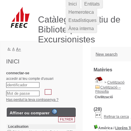
Inici
Entitats
Hemeroteca
Catàleg Col·lectiu de
Estadístiques
Biblioteques
Àrea interna
Excursionistes
A-
A
A+
New search
INICI
Matèries
connectar-se
accedir al teu compte d'usuari
>
Civilització
Civilització --
Filosofia
Civilització
Has perdut la teva contrasenya ?
(28)
Affiner ou comparer
Refinar la cerca
Localisation
América
/
Lloréns T