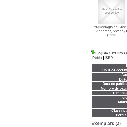
Arqueología de Grec
Snodgrass, Anthony 
(1990)
Elogi de Catalunya
Públic
ISBD
T
Tipus de docum
Aut
Edito
Data de publica
Nombre de pàgi
Dimensi
Idi
Matèr
Classifica
Permal
Exemplars (2)