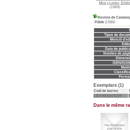
Mira y Lopez, Emili
(1969)
Revista de Catalun
Públic
ISBD
T
Tipus de docum
Menció d'edi
Edito
Data de publica
Nombre de pàgi
Dimensi
ISBN/ISSN
Matèr
Classifica
Permal
Exemplars (1)
Codi de barres
13010000024205
Dans le même r