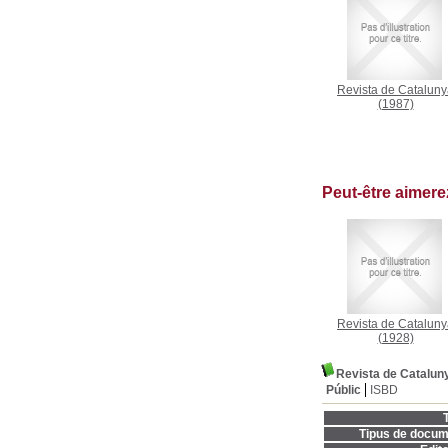
Revista de Catalun
(1987)
Peut-être aimer
Revista de Catalun
(1928)
Revista de Catalun
Públic
ISBD
T
Tipus de docum