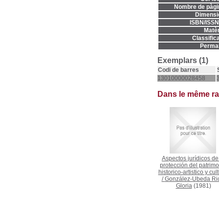
Nombre de pàgi
Dimensi
ISBN/ISSN
Matèr
Classifica
Permal
Exemplars (1)
Codi de barres
13010000028458
Dans le même r
Aspectos jurídicos de
protección del patrimo
historico-artistico y cul
/
González-Ubeda Ri
Gloria
(1981)