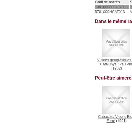
Codi de barres
S
13010000007820
9
5701000HCAT013
A
Dans le même r
Visions geogràfiques
Catalunya
/
Pau Vil
(1962)
Peut-être aimer
Cabacés
/
Vicenç Bie
Farré
(1991)