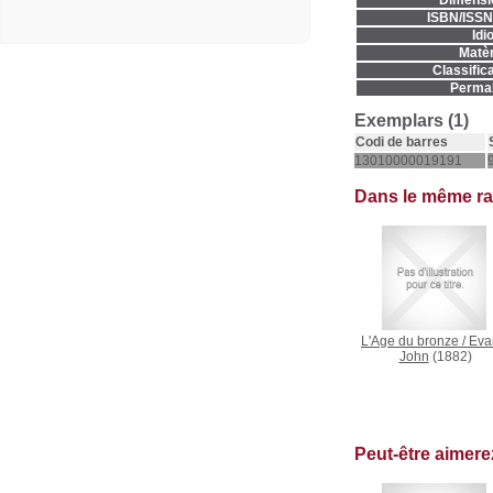
Dimensi
ISBN/ISSN
Idi
Matèr
Classifica
Permal
Exemplars (1)
Codi de barres
13010000019191
Dans le même r
L'Age du bronze
/
Eva
John
(1882)
Peut-être aimer