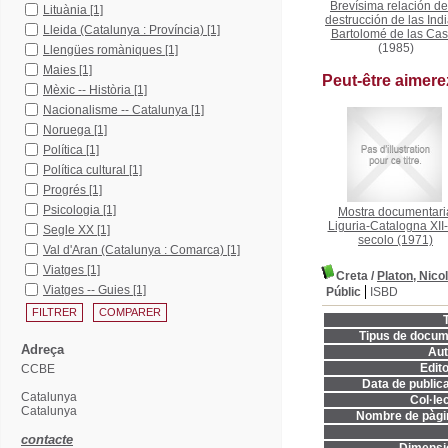
Brevísima relación de
Lituània
[1]
destrucción de las Ind
Lleida (Catalunya : Província)
[1]
Bartolomé de las Ca
(1985)
Llengües romàniques
[1]
Maies
[1]
Peut-être aimer
Mèxic -- Història
[1]
Nacionalisme -- Catalunya
[1]
Noruega
[1]
Política
[1]
Política cultural
[1]
Progrés
[1]
Psicologia
[1]
Mostra documentari
Liguria-Catalogna XII
Segle XX
[1]
secolo
(1971)
Val d'Aran (Catalunya : Comarca)
[1]
Viatges
[1]
Creta
/
Platon, Nico
Viatges -- Guies
[1]
Públic
ISBD
T
Tipus de docum
Adreça
Aut
Edito
CCBE
Data de publica
Catalunya
Col·lec
Catalunya
Nombre de pàgi
contacte