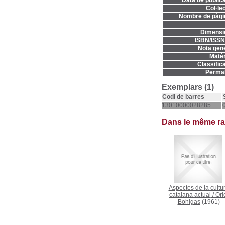
Data de publica
Col·lec
Nombre de pàgi
Dimensi
ISBN/ISSN
Nota gene
Matèr
Classifica
Permal
Exemplars (1)
Codi de barres
13010000028285
Dans le même r
Aspectes de la cultu
catalana actual
/
Ori
Bohigas
(1961)