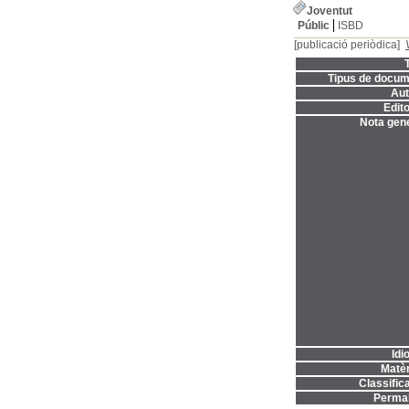
Joventut
Públic
ISBD
[publicació periòdica]
T
Tipus de docum
Aut
Edito
Nota gene
Idi
Matèr
Classifica
Permal