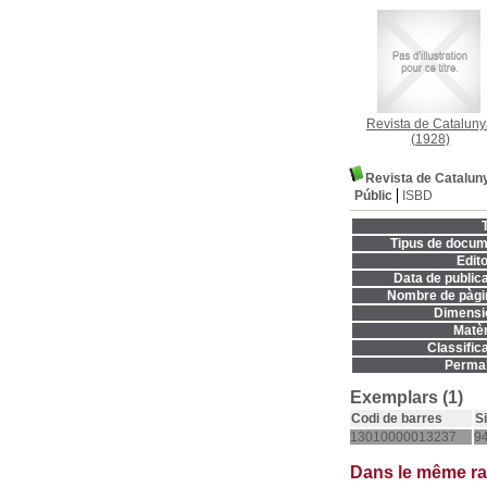
Revista de Catalun
(1928)
Revista de Catalun
Públic
ISBD
T
Tipus de docum
Edito
Data de publica
Nombre de pàgi
Dimensi
Matèr
Classifica
Permal
Exemplars (1)
Codi de barres
S
13010000013237
9
Dans le même r