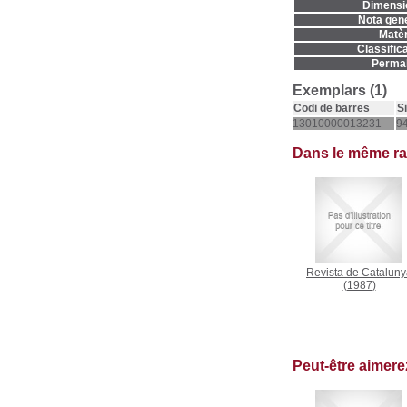
Dimensi
Nota gene
Matèr
Classifica
Permal
Exemplars (1)
Codi de barres
S
13010000013231
9
Dans le même r
Revista de Catalun
(1987)
Peut-être aimer