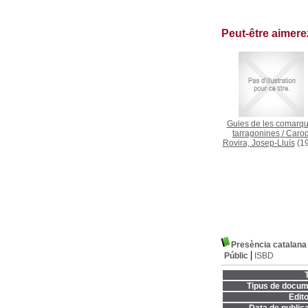
Peut-être aimer
Guies de les comarq
tarragonines
/
Carod
Rovira, Josep-Lluís
(19
Presència catalana
Públic
ISBD
T
Tipus de docum
Edito