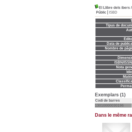
El Llibre dels ibers
Públic
ISBD
T
Tipus de docum
Aut
Edito
Data de publica
Nombre de pàgi
Dimensi
ISBN/ISSN
Nota gene
Idi
Matèr
Classifica
Permal
Exemplars (1)
Codi de barres
13010000030196
Dans le même r