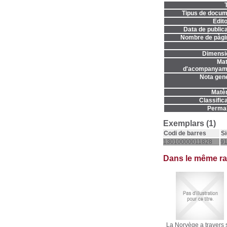
T
Tipus de docum
Edito
Data de publica
Nombre de pàgi
Dimensi
Mat
d'acompanyame
Nota gene
Matèr
Classifica
Permal
Exemplars (1)
Codi de barres
Si
13010000011828
91
Dans le même r
La Norvège a travers 