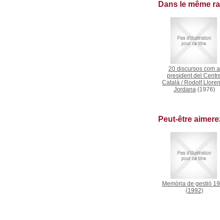
Dans le même r
20 discursos com a
president del Centr
Català
/
Rodolf Lloren
Jordana
(1976)
Peut-être aimer
Memòria de gestió 1
(1992)