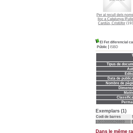
Per al recull dels nom
lloc a Catalunya [Fulle
Cardús, Cristòfor
(193
El Fet diferencial ca
Públic
ISBD
T
Tipus de docum
Aut
Edito
Data de publica
Nombre de pàgi
Dimensi
Matèr
Classifica
Permal
Exemplars (1)
Codi de barres
13010000026869
Dans le même r