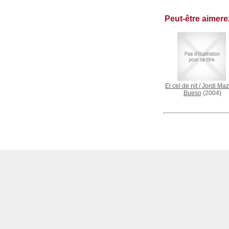
Peut-être aimer
El cel de nit
/
Jordi Maz
Bueso
(2004)