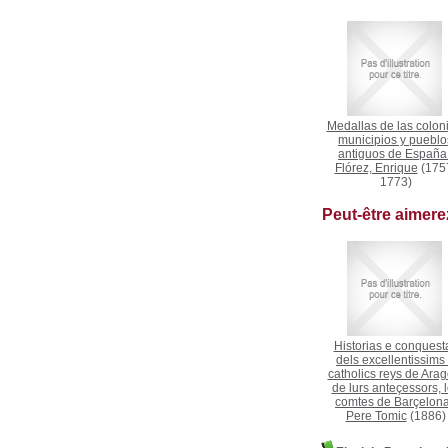
Medallas de las coloni
municipios y pueblo
antiguos de España
Flórez, Enrique
(175
1773)
Peut-être aimer
Historias e conquest
dels excellentissims
catholics reys de Arag
de lurs anteçessors, 
comtes de Barçelon
Pere Tomic
(1886)