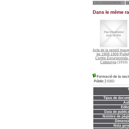
13010000008656
c
Dans le même r
Acta de la sessió inaug
de 1908-1909 [Fullet
Centre Excursionista
Catalunya
(1910)
Formació de la naci
Públic
ISBD
T
Tipus de docum
Aut
Edito
Data de publica
Nombre de pàgi
Dimensi
Nota gene