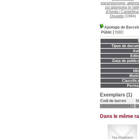
escursionismo, alpini
sci alpinismo in Vall
d'Aosta
/
Cardellina
Osvaldo
(1984)
Apologia de Barcelo
Públic
ISBD
T
Tipus de docum
Aut
Edito
Data de publica
Idi
Matèr
Classifica
Permal
Exemplars (1)
Codi de barres
S
13010000008954
c
Dans le même r