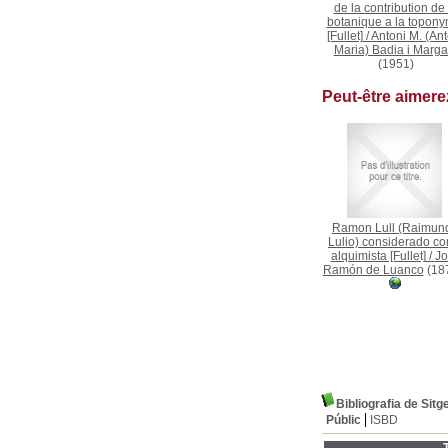
de la contribution de 
botanique a la topony
[Fullet]
/
Antoni M. (Ant
Maria) Badia i Margar
(1951)
Peut-être aimer
Ramon Lull (Raimun
Lulio) considerado c
alquimista [Fullet]
/
Jo
Ramón de Luanco
(18
Bibliografia de Sitge
Públic
ISBD