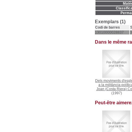
Matèr
Classifica
Permal
Exemplars (1)
Codi de barres
S
13010000028837
3
Dans le même r
Dels moviments d'esgl
a la militància polític
Joan (Costa Riera) Co
(1997)
Peut-être aimer