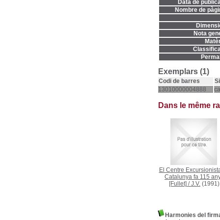
Data de publica
Nombre de pàgi
Dimensi
Nota gene
Matèr
Classifica
Permal
Exemplars (1)
Codi de barres
S
13010000004888
c
Dans le même r
El Centre Excursionist
Catalunya fa 115 an
[Fullet]
/
J.V.
(1991)
Harmonies del fir