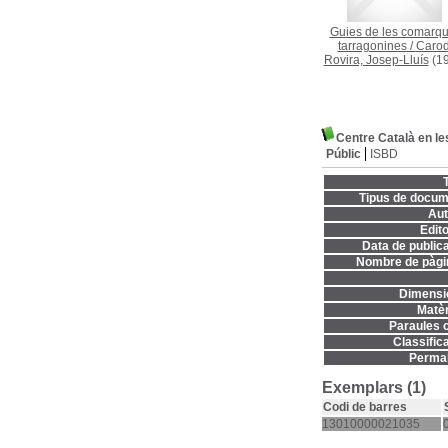
Guies de les comarq
tarragonines
/
Carod
Rovira, Josep-Lluís
(19
Centre Català en l
Públic
ISBD
T
Tipus de docum
Aut
Edito
Data de publica
Nombre de pàgi
Dimensi
Matèr
Paraules c
Classifica
Permal
Exemplars (1)
Codi de barres
13010000021035