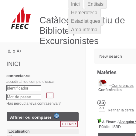
Inici
Entitats
Hemeroteca
Catàleg Col·lectiu de
Estadístiques
Biblioteques
Àrea interna
Excursionistes
A-
A
A+
New search
INICI
Matèries
connectar-se
accedir al teu compte d'usuari
>
Conferències
Conferències
(25)
Has perdut la teva contrasenya ?
Refinar la cerca
Affiner ou comparer
A Eixam
/
Joaquim 
Públic
ISBD
Localisation
T