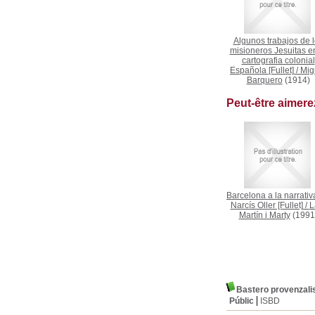
Algunos trabajos de 
misioneros Jesuitas en
cartografia colonial
Española [Fullet]
/
Mig
Barquero
(1914)
Peut-être aimer
Barcelona a la narrativ
Narcís Oller [Fullet]
/
L
Martín i Marty
(1991
Bastero provenzali
Públic
ISBD