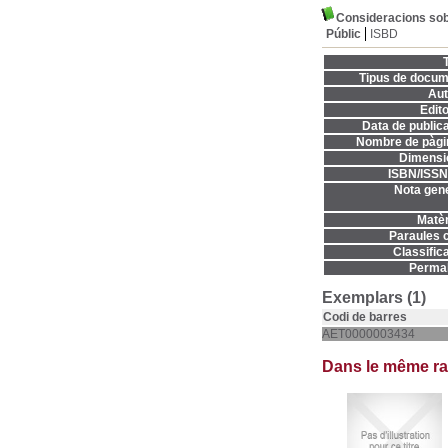
Consideracions sob
Públic
ISBD
T
Tipus de docum
Aut
Edito
Data de publica
Nombre de pàgi
Dimensi
ISBN/ISSN
Nota gene
Matèr
Paraules c
Classifica
Permal
Exemplars (1)
Codi de barres
AET0000003434
Dans le même r