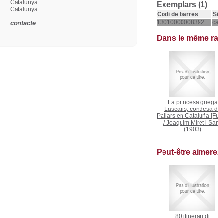
Catalunya
Exemplars (1)
Catalunya
Codi de barres
S
13010000008392
c
contacte
Dans le même r
La princesa griega
Lascaris, condesa d
Pallars en Cataluña [Ful
/
Joaquim Miret i Sa
(1903)
Peut-être aimer
80 itinerari di