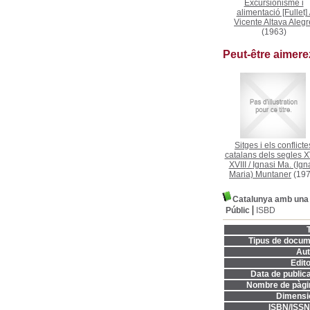
Excursionisme i
alimentació [Fullet]
Vicente Altava Alegr
(1963)
Peut-être aimer
Sitges i els conflicte
catalans dels segles XV
XVIII
/
Ignasi Ma. (Ign
Maria) Muntaner
(197
Catalunya amb una 
Públic
ISBD
T
Tipus de docum
Aut
Edito
Data de publica
Nombre de pàgi
Dimensi
ISBN/ISSN