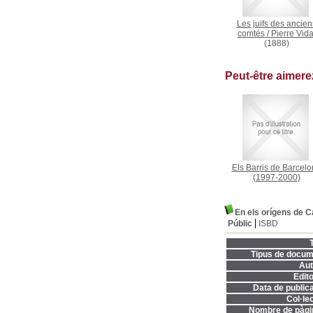
Les juifs des ancien
comtés
/
Pierre Vida
(1888)
Peut-être aimer
Els Barris de Barcel
(1997-2000)
En els orígens de C
Públic
ISBD
T
Tipus de docum
Aut
Edito
Data de publica
Col·lec
Nombre de pàgi