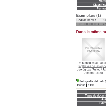
Matèr
Classifica
Permal
Exemplars (1)
Codi de barres
S
13010000008014
c
Dans le même r
De Montjuich al Papiol
[sic] través de las épo
geológicas [Fullet]
/
Ja
Almera
(1880)
Fotografia del cel
/
Públic
ISBD
T
Tipus de docum
Aut
Edito