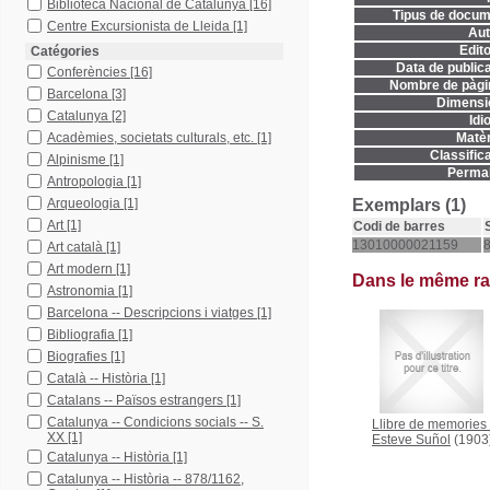
Biblioteca Nacional de Catalunya
[16]
Tipus de docum
Centre Excursionista de Lleida
[1]
Aut
Edito
Catégories
Data de publica
Conferències
[16]
Nombre de pàgi
Barcelona
[3]
Dimensi
Catalunya
[2]
Idi
Acadèmies, societats culturals, etc.
[1]
Matèr
Classifica
Alpinisme
[1]
Permal
Antropologia
[1]
Arqueologia
[1]
Exemplars (1)
Art
[1]
Codi de barres
13010000021159
8
Art català
[1]
Art modern
[1]
Dans le même r
Astronomia
[1]
Barcelona -- Descripcions i viatges
[1]
Bibliografia
[1]
Biografies
[1]
Català -- Història
[1]
Catalans -- Països estrangers
[1]
Catalunya -- Condicions socials -- S.
Llibre de memories
XX
[1]
Esteve Suñol
(1903
Catalunya -- Història
[1]
Catalunya -- Història -- 878/1162,