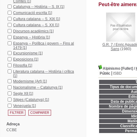
Comtes
[1]
Peut-être aimer
Catalunya -- Història -- S. IX
[1]
Comunicació escrita
[1]
Cultura catalana -- S. XIX
[1]
Cultura catalana -- S. XX
[1]
Discursos acadèmics
[1]
Espanya -- Història
[1]
Espanya -- Política i govern -- Fins al
G.R. 7
/
Enric Aguadé
1479
[1]
Sans
(1980)
Excursionisme
[1]
Exposicions
[1]
Filosofia
[1]
Alpinismo [Fullet]
/
Literatura catalana -- Història i crítica
Públic
ISBD
[1]
Modernisme (Art)
[1]
T
Tipus de docum
Nacionalisme -- Catalunya
[1]
Aut
Segle XII
[1]
Edito
Sitges (Catalunya)
[1]
Data de publica
Veneçuela
[1]
Nombre de pàgi
Dimensi
Idi
Matèr
Adreça
Classifica
CCBE
Permal