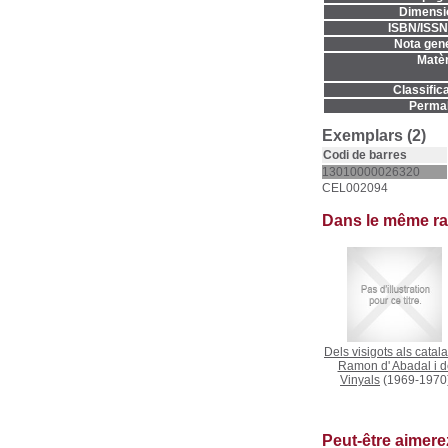
Dimensi
ISBN/ISSN
Nota gene
Matèr
Classifica
Permal
Exemplars (2)
Codi de barres
13010000026320
CEL002094
Dans le même r
Dels visigots als catal
Ramon d' Abadal i d
Vinyals
(1969-1970
Peut-être aimer