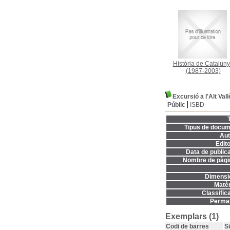
Història de Catalun
(1987-2003)
Excursió a l'Alt Vall
Públic
ISBD
T
Tipus de docum
Aut
Edito
Data de publica
Nombre de pàgi
Dimensi
Matèr
Classifica
Permal
Exemplars (1)
Codi de barres
S