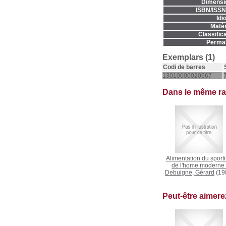
Dimensi
ISBN/ISSN
Idi
Matèr
Classifica
Permal
Exemplars (1)
Codi de barres
13010000020667
Dans le même r
Alimentation du sportif
de l'home moderne
Debuigne, Gérard
(19
Peut-être aimer