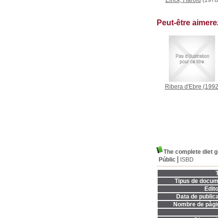
Elrick, Harold
(1978
Peut-être aimer
Ribera d'Ebre
(1992
The complete diet g
Públic
ISBD
T
Tipus de docum
Edito
Data de publica
Nombre de pàgi