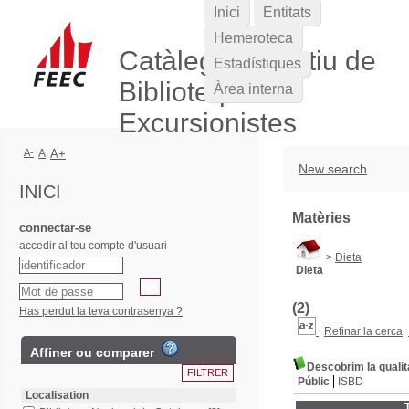
Inici
Entitats
Hemeroteca
Catàleg Col·lectiu de
Estadístiques
Biblioteques
Àrea interna
Excursionistes
A-
A
A+
New search
INICI
Matèries
connectar-se
accedir al teu compte d'usuari
>
Dieta
Dieta
(2)
Has perdut la teva contrasenya ?
Refinar la cerca
Affiner ou comparer
Descobrim la qualit
Públic
ISBD
Localisation
T