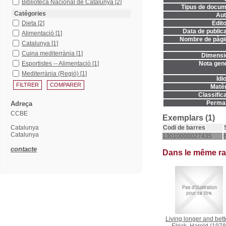
Biblioteca Nacional de Catalunya
[2]
Tipus de docum
Catégories
Aut
Dieta
[2]
Edito
Data de publica
Alimentació
[1]
Nombre de pàgi
Catalunya
[1]
Cuina mediterrània
[1]
Dimensi
Esportistes -- Alimentació
[1]
Nota gene
Mediterrània (Regió)
[1]
Idi
Matèr
Classifica
Permal
Adreça
CCBE
Exemplars (1)
Catalunya
Codi de barres
Catalunya
13010000027435
contacte
Dans le même r
Living longer and bett