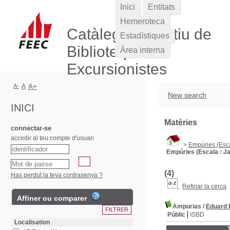
Inici
Entitats
Hemeroteca
Catàleg Col·lectiu de
Estadístiques
Biblioteques
Àrea interna
Excursionistes
A-
A
A+
New search
INICI
Matèries
connectar-se
accedir al teu compte d'usuari
>
Empúries (Esca
Empúries (Escala : J
(4)
Has perdut la teva contrasenya ?
Refinar la cerca
Affiner ou comparer
Ampurias
/
Eduard R
Públic
ISBD
Localisation
T