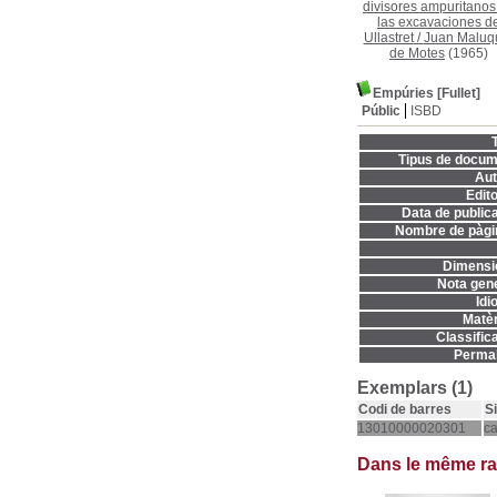
divisores ampuritanos
las excavaciones d
Ullastret
/
Juan Maluq
de Motes
(1965)
Empúries [Fullet]
Públic
ISBD
T
Tipus de docum
Aut
Edito
Data de publica
Nombre de pàgi
Dimensi
Nota gene
Idi
Matèr
Classifica
Permal
Exemplars (1)
Codi de barres
S
13010000020301
c
Dans le même r