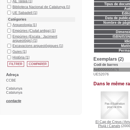
AE Talaia
[1]
Tipus de docum
Biblioteca Nacional de Catalunya
[1]
Aut
UE Sabadell
[1]
Edito
Data de publica
Catégories
Nombre de pàgi
Arqueologia
[1]
Empúries (Ciutat antiga)
[1]
Dimensi
Empúries (Escala : Jaciment
ISBN/ISSN
arqueològic)
[1]
Idi
Excavacions arqueològiques
[1]
Matèr
Permal
Guies
[1]
Història
[1]
Exemplars (2)
Codi de barres
Aet0000005676
UES2076
Adreça
CCBE
Dans le même r
Catalunya
Catalunya
contacte
El Cap de Creus
/
Arn
Plujà i Canals
(2000