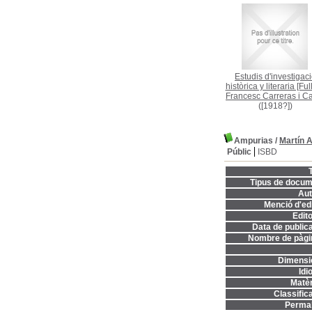
Estudis d'investigac
històrica y literaria [Full
Francesc Carreras i C
([1918?])
Ampurias
/
Martín 
Públic
ISBD
T
Tipus de docum
Aut
Menció d'edi
Edito
Data de publica
Nombre de pàgi
Dimensi
Idi
Matèr
Classifica
Permal