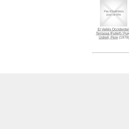
El Vallès Occidental 
Terrassa [Fullet]
/
Pui
Ustrell, Pere
(1978