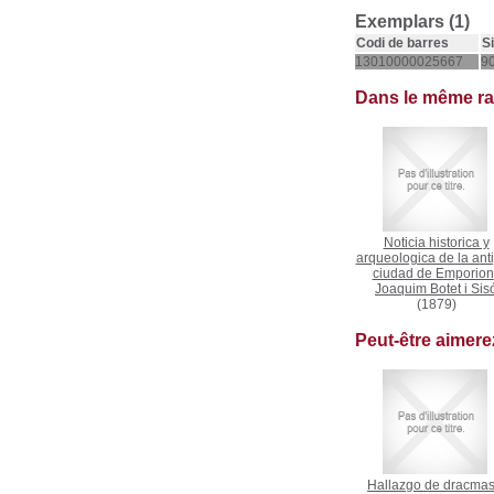
Exemplars (1)
Codi de barres
S
13010000025667
9
Dans le même r
Noticia historica y
arqueologica de la ant
ciudad de Emporion
Joaquim Botet i Sis
(1879)
Peut-être aimer
Hallazgo de dracmas