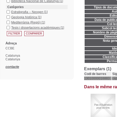
Biblioteca Nacional de Catalunya
[1]
Catégories
Tipus de docum
Aut
Estratigrafia -- Neogen
[1]
Edito
Geologia històrica
[1]
Data de publica
Mediterrània (Regió)
[1]
Col·lec
Tesis i dissertacions acadèmiques
[1]
Subcol·lec
Nombre de pàgi
Dimensi
Nota gene
Adreça
CCBE
Idi
Matèr
Catalunya
Classifica
Catalunya
Permal
contacte
Exemplars (1)
Codi de barres
Sig
13010000016883
cap
Dans le même r