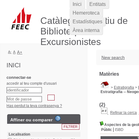
Inici
Entitats
Hemeroteca
Catàleg Col·lectiu de
Estadístiques
Biblioteques
Àrea interna
Excursionistes
A-
A
A+
New search
INICI
Matèries
connectar-se
accedir al teu compte d'usuari
>
Estratigrafia
>
Estratigrafia -- Neoge
(2)
Has perdut la teva contrasenya ?
Refinar la cerca
Affiner ou comparer
Aspectes de la geol
Públic
ISBD
Localisation
T