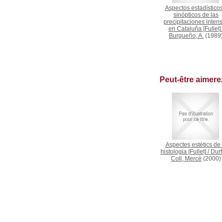
Aspectos estadísticos
sinópticos de las
precipitaciones inten
en Cataluña [Fullet]
Burgueño, A.
(1989
Peut-être aimer
Aspectes estètics de 
histologia [Fullet]
/
Durf
Coll, Mercè
(2000)