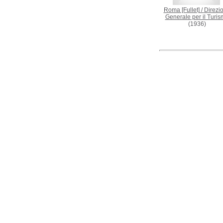
Roma [Fullet]
/
Direzi
Generale per il Turi
(1936)