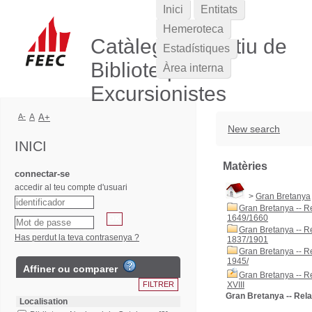
Inici
Entitats
Hemeroteca
Catàleg Col·lectiu de
Estadístiques
Biblioteques
Àrea interna
Excursionistes
A-
A
A+
New search
INICI
Matèries
connectar-se
accedir al teu compte d'usuari
>
Gran Bretanya
Gran Bretanya -- Re
1649/1660
Gran Bretanya -- Re
Has perdut la teva contrasenya ?
1837/1901
Gran Bretanya -- Re
1945/
Affiner ou comparer
Gran Bretanya -- Re
XVIII
Gran Bretanya -- Rela
Localisation