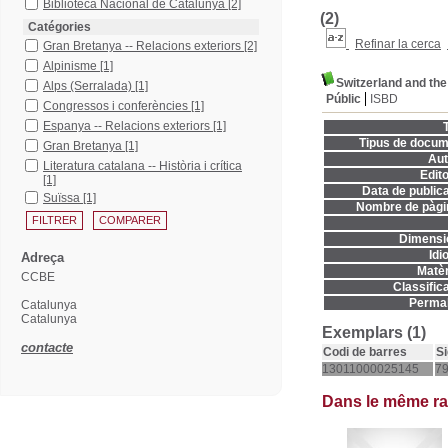
Biblioteca Nacional de Catalunya
[2]
(2)
Catégories
Refinar la cerca
Gran Bretanya -- Relacions exteriors
[2]
Alpinisme
[1]
Switzerland and the
Alps (Serralada)
[1]
Públic
ISBD
Congressos i conferències
[1]
Espanya -- Relacions exteriors
[1]
T
Tipus de docum
Gran Bretanya
[1]
Aut
Literatura catalana -- Història i crítica
Edito
[1]
Data de publica
Suïssa
[1]
Nombre de pàgi
Dimensi
Idi
Adreça
Matèr
CCBE
Classifica
Permal
Catalunya
Catalunya
Exemplars (1)
contacte
Codi de barres
Si
13011000025145
79
Dans le même r