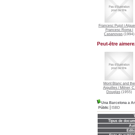
Francesc Pujol i Algue
Francesc Roma i
Casanovas
(1994)
Peut-être aimer
Mont Blanc and the
Aiguilles
/
Milner, C
Douglas
(1955)
Una Barcelona a An
Públic
ISBD
T
Tipus de docum
Aut
Edito