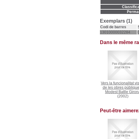
Classifica
Permal
Exemplars (1)
Codi de barres
13010000032284
Dans le même r
Vers la funcionalitat vi
de les obres públiqu
Modest Batlle Giron
(2002)
Peut-être aimer