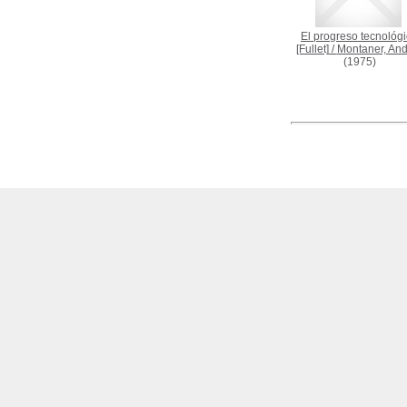
El progreso tecnológ
[Fullet]
/
Montaner, And
(1975)