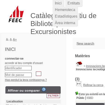
Inici
Entitats
Hemeroteca
Catàleg Col·lectiu de
Estadístiques
Biblioteques
Àrea interna
Excursionistes
A-
A
A+
New search
INICI
Matèries
connectar-se
accedir al teu compte d'usuari
>
Innovacions t
Innovacions tecnològ
(3)
Has perdut la teva contrasenya ?
Refinar la cerca
Affiner ou comparer
Esto ya existió en 
Públic
ISBD
Localisation
T