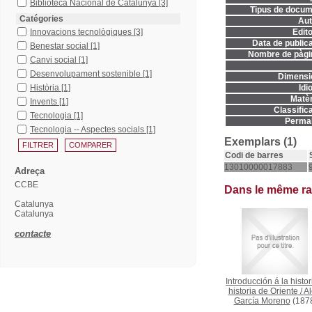
Biblioteca Nacional de Catalunya
[3]
Tipus de docum
Catégories
Aut
Innovacions tecnològiques
[3]
Edito
Data de publica
Benestar social
[1]
Nombre de pàgi
Canvi social
[1]
Desenvolupament sostenible
[1]
Dimensi
Història
[1]
Idi
Matèr
Invents
[1]
Classifica
Tecnologia
[1]
Permal
Tecnologia -- Aspectes socials
[1]
Exemplars (1)
Codi de barres
13010000017883
Adreça
CCBE
Dans le même r
Catalunya
Catalunya
contacte
Introducción á la histor
historia de Oriente
/
Al
García Moreno
(187