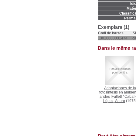
Idi
Matèr
Classifica
Permal
Exemplars (1)
Codi de barres
S
13010000031474
c
Dans le même r
Adaptaciones de la
fotosíntesis en ambien
áridos [Fullet]
/
Caball
López, Arturo
(1975