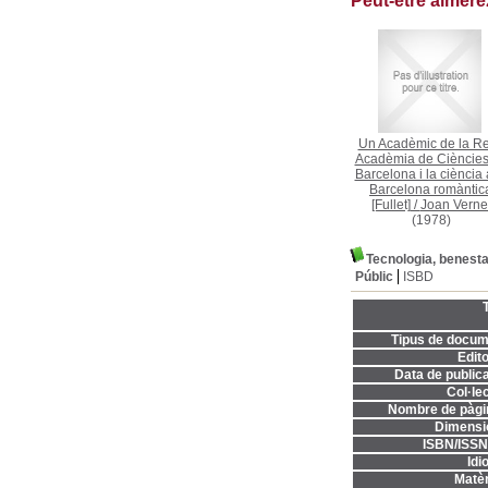
Peut-être aimer
Un Acadèmic de la Re
Acadèmia de Ciències
Barcelona i la ciència 
Barcelona romàntic
[Fullet]
/
Joan Verne
(1978)
Tecnologia, benestar
Públic
ISBD
T
Tipus de docum
Edito
Data de publica
Col·lec
Nombre de pàgi
Dimensi
ISBN/ISSN
Idi
Matèr