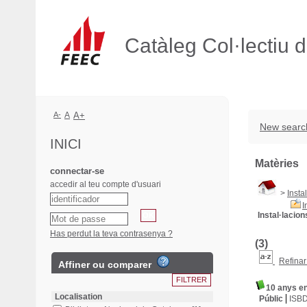
Catàleg Col·lectiu 
A-
A
A+
New searc
INICI
Matèries
connectar-se
accedir al teu compte d'usuari
>
Insta
I
Instal·lacio
Has perdut la teva contrasenya ?
(3)
Refinar
Affiner ou comparer
10 anys e
Localisation
Públic
ISB