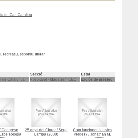
rtiu de Can Caralleu
 recreatiu, esportiu, literari
Secció
Estat
al de Catalunya
Hospitalet - Magatzem CEC
Exclòs de préstec
V Congreso
25 anys del Claror
/
Sergi
Com funcionen les vies
Espeleología
Larripa
(2008)
verdes?
/
Jonathan M.