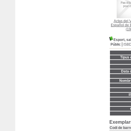
Actas del 
Español de 
(19
Esport, sal
Públic
ISB
Tipus 
Data d
Nombre
I
Exemplars
Codi de barr