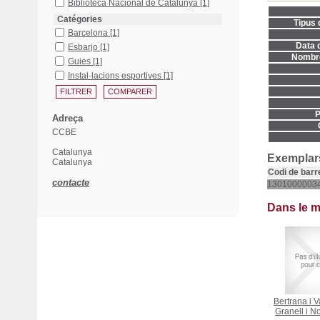
Biblioteca Nacional de Catalunya
[1]
Catégories
Tipus 
Barcelona
[1]
Data d
Esbarjo
[1]
Nombre
Guies
[1]
Instal·lacions esportives
[1]
P
Adreça
CCBE
Catalunya
Exemplars
Catalunya
Codi de barr
contacte
1301000003
Dans le 
Bertrana i 
Granell i 