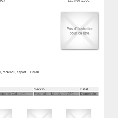
92)
Labaree
(2000)
 recreatiu, esportiu, literari
Secció
Estat
ional de Catalunya
Hospitalet - Magatzem CEC
Disponible