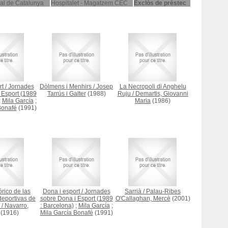
nal de Catalunya
Hospitalet - Magatzem CEC
Exclòs de préstec
rt
/
Jornades
Dòlmens i Menhirs
/
Josep
La Necropoli di Anghelu
 Esport (1989
Tarrús i Galter
(1988)
Ruju
/
Demartis, Giovanni
;
Mila García
;
Maria
(1986)
Bonafé
(1991)
rico de las
Dona i esport
/
Jornades
Sarrià
/
Palau-Ribes
eportivas de
sobre Dona i Esport (1989
O'Callaghan, Mercè
(2001)
/
Navarro,
: Barcelona)
;
Mila García
;
(1916)
Mila García Bonafé
(1991)