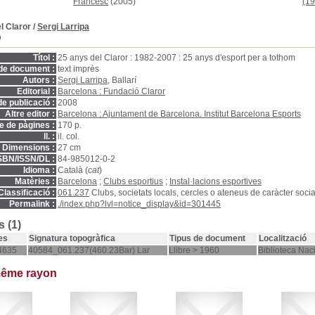
Francesc
(2005)
(19
l Claror
/
Sergi Larripa
D
Títol :
25 anys del Claror : 1982-2007 : 25 anys d'esport per a tothom
de document :
text imprès
Autors :
Sergi Larripa
, Ballarí
Editorial :
Barcelona : Fundació Claror
e publicació :
2008
Altre editor :
Barcelona : Ajuntament de Barcelona. Institut Barcelona Esports
 de pàgines :
170 p.
ll. :
il. col.
Dimensions :
27 cm
SBN/ISSN/DL :
84-985012-0-2
Idioma :
Català (
cat
)
Matèries :
Barcelona
;
Clubs esportius
;
Instal·lacions esportives
Classificació :
061.237
Clubs, societats locals, cercles o ateneus de caràcter social,
Permalink :
./index.php?lvl=notice_display&id=301445
 (1)
es
Signatura topogràfica
Tipus de document
Localització
4635
40584_061.237(460.23Bar) Lar
Llibre > 1960
Biblioteca Nac
même rayon