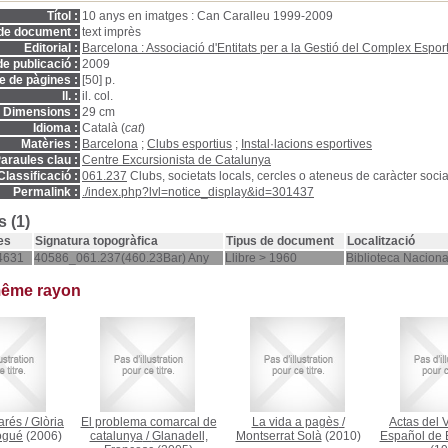
Títol :
10 anys en imatges : Can Caralleu 1999-2009
de document :
text imprès
Editorial :
Barcelona : Associació d'Entitats per a la Gestió del Complex Espo
e publicació :
2009
 de pàgines :
[50] p.
ll. :
il. col.
Dimensions :
29 cm
Idioma :
Català (
cat
)
Matèries :
Barcelona
;
Clubs esportius
;
Instal·lacions esportives
araules clau :
Centre Excursionista de Catalunya
Classificació :
061.237
Clubs, societats locals, cercles o ateneus de caràcter social,
Permalink :
./index.php?lvl=notice_display&id=301437
 (1)
es
Signatura topogràfica
Tipus de document
Localització
4631
40586_061.237(460.23Bar) Any
Llibre > 1960
Biblioteca Nacion
même rayon
Varés
/
Glòria
El problema comarcal de
La vida a pagès
/
Actas del 
Nogué
(2006)
catalunya
/
Glanadell,
Montserrat Solà
(2010)
Español de 