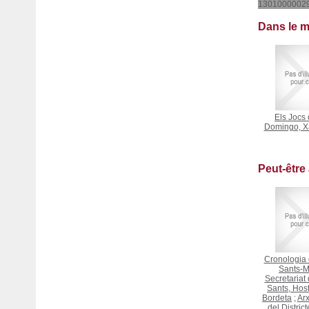
1301000002
Dans le 
Els Jocs 
Domingo, X
Peut-être
Cronologia d
Sants-M
Secretariat 
Sants, Host
Bordeta
;
Arx
del Distric