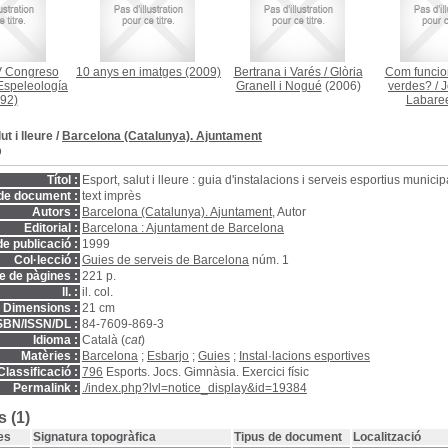
V Congreso
10 anys en imatges
(2009)
Bertrana i Varés
/
Glòria
Com funcion
Espeleología
Granell i Nogué
(2006)
verdes?
/
J
92)
Labare
ut i lleure
/
Barcelona (Catalunya). Ajuntament
D
Títol :
Esport, salut i lleure : guia d'instalacions i serveis esportius municip
de document :
text imprès
Autors :
Barcelona (Catalunya). Ajuntament
, Autor
Editorial :
Barcelona : Ajuntament de Barcelona
e publicació :
1999
Col·lecció :
Guies de serveis de Barcelona
núm. 1
 de pàgines :
221 p.
ll. :
il. col.
Dimensions :
21 cm
SBN/ISSN/DL :
84-7609-869-3
Idioma :
Català (
cat
)
Matèries :
Barcelona
;
Esbarjo
;
Guies
;
Instal·lacions esportives
Classificació :
796
Esports. Jocs. Gimnàsia. Exercici físic
Permalink :
./index.php?lvl=notice_display&id=19384
 (1)
es
Signatura topogràfica
Tipus de document
Localització