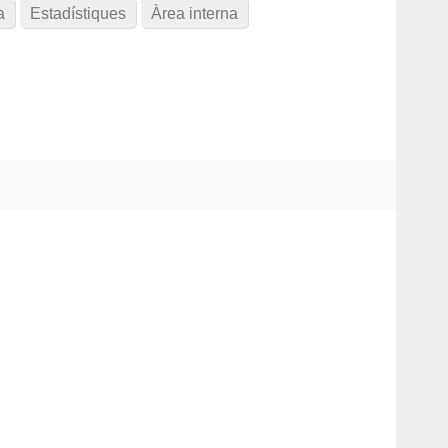
a
Estadístiques
Àrea interna