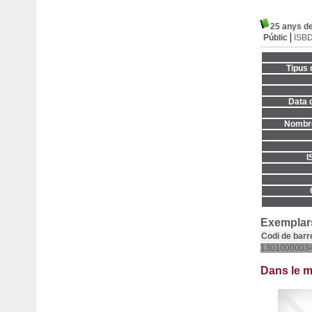
25 anys de
Públic
ISB
Tipus 
Data d
Nombre
I
Exemplars
Codi de barr
1301000003
Dans le 