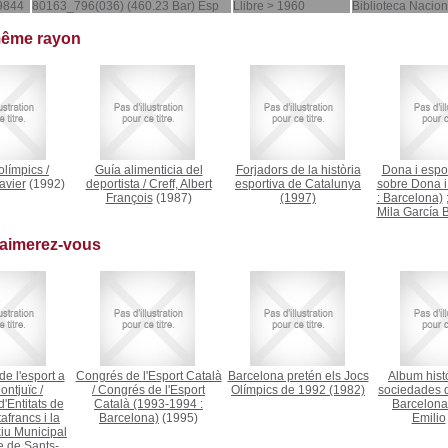
9844
80163_796(036) (460.23 Bar) Esp
Llibre > 1960
Biblioteca Nacio
même rayon
olímpics
/
Guía alimenticia del
Forjadors de la història
Dona i espo
avier
(1992)
deportista
/
Creff, Albert
esportiva de Catalunya
sobre Dona i
François
(1987)
(1997)
: Barcelona)
Mila García 
 aimerez-vous
e l'esport a
Congrés de l'Esport Català
Barcelona pretén els Jocs
Album histó
ontjuïc
/
/
Congrés de l'Esport
Olímpics de 1992
(1982)
sociedades d
d'Entitats de
Català (1993-1994 :
Barcelona
afrancs i la
Barcelona)
(1995)
Emilio
iu Municipal
te de Sants-