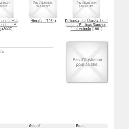
en les vies
Himalàia
(1984)
Pollensa, semblanza de un
onathan M.
pueblo
/
Encinas Sánchez,
e
(2000)
José Antonio
(1981)
als
Secció
Estat