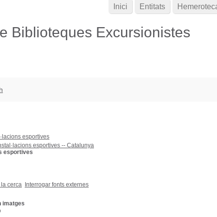
Inici
Entitats
Hemerotec
de Biblioteques Excursionistes
h
l·lacions esportives
nstal·lacions esportives -- Catalunya
ns esportives
 la cerca
Interrogar fonts externes
n imatges
D