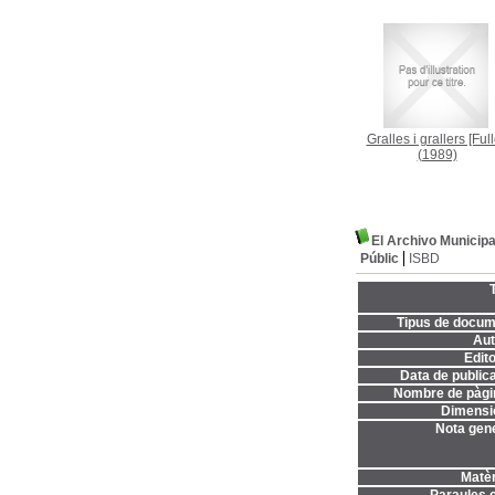
Gralles i grallers [Full
(1989)
El Archivo Municipa
Públic
ISBD
T
Tipus de docum
Aut
Edito
Data de publica
Nombre de pàgi
Dimensi
Nota gene
Matèr