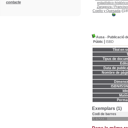
contacte
estadístico-histórico
Zaragoza
/
Francisc
Coello y Quesada
([18
Ausa - Publicació d
Públic
ISBD
Títol en s
T
Tipus de docum
Edito
Data de publica
Nombre de pàgi
Dimensi
ISBN/ISSN
Idi
Matèr
Permal
Exemplars (1)
Codi de barres
UES2238