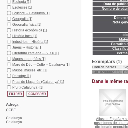
Ecologia
[1]
Data de publica
Esglésies
[1]
Nombre de pàgi
Folklore -- Catalunya
[1]
Dimensi
Geografia
[1]
Nota gene
Geografia física
[1]
Història econòmica
[1]
Idi
Història local
[1]
Matèr
Indústries -- Història
[1]
Paraules c
Jueus -- Història
[1]
Classifica
Literatura catalana -- S. XX
[1]
Permal
Mapes topogràfics
[1]
Exemplars (1)
Mare de Déu -- Culte -- Catalunya
[1]
Codi de barres
Si
Masos, masies, etc.
[1]
13010200002118
Ca
Paisatge
[1]
Dans le même r
Prats de Lluçanès (Catalunya)
[1]
Pruit (Catalunya)
[1]
Adreça
CCBE
Catalunya
Atlas de España y s
Catalunya
posesiones de ultrama
diccionario geográfic