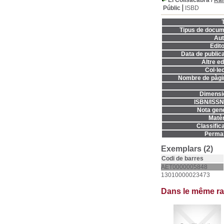
El Collsacabra
/
Ra
Públic
ISBD
T
Tipus de docum
Aut
Edito
Data de publica
Altre ed
Col·lec
Nombre de pàgi
Dimensi
ISBN/ISSN
Nota gene
Matèr
Classifica
Permal
Exemplars (2)
Codi de barres
AET0000005848
13010000023473
Dans le même r