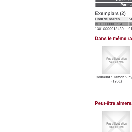
Classifica
Permal
Exemplars (2)
Codi de barres
S
AET0000001214
J
13010000018439
91
Dans le même r
Bellmunt
/
Ramon Viny
(1961)
Peut-être aimer