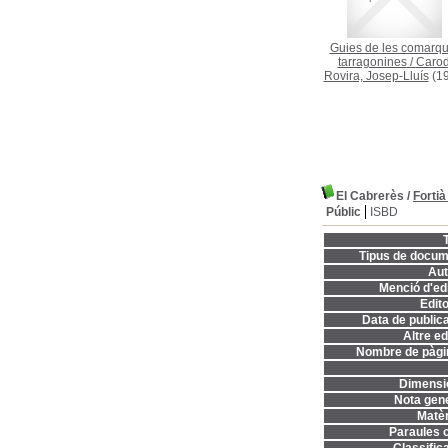
Guies de les comarq
tarragonines
/
Carod
Rovira, Josep-Lluís
(19
El Cabrerès
/
Fortià
Públic
ISBD
T
Tipus de docum
Aut
Menció d'edi
Edito
Data de publica
Altre ed
Nombre de pàgi
Dimensi
Nota gene
Matèr
Paraules c