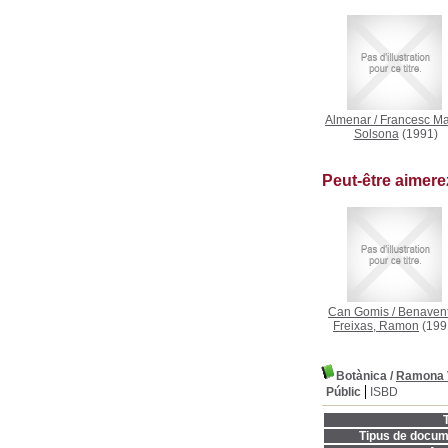
Almenar
/
Francesc Mar
Solsona
(1991)
Peut-être aimer
Can Gomis
/
Benavent
Freixas, Ramon
(199
Botànica
/
Ramona V
Públic
ISBD
T
Tipus de docum