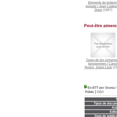
Elements de botàni
popular
/
Joan Cadeval
Diars
(1907)
Peut-être aimer
Guies de les comarq
tarragonines
/
Carod
Rovira, Josep-Lluís
(19
En BTT per Osona
/
Públic
ISBD
T
Tipus de docum
Aut
Edito
Data de publica