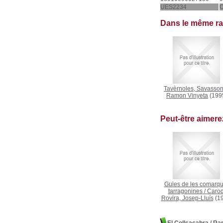
UES2234
Dans le même r
Tavèrnoles, Savasso
Ramon Vinyeta
(199
Peut-être aimer
Guies de les comarq
tarragonines
/
Carod
Rovira, Josep-Lluís
(19