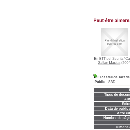
Peut-être aimer
En BTT pel Segrià
/
Ca
Sallán Macías
(2004
El castell de Taradel
Públic
ISBD
T
Tipus de docum
Aut
Edito
Data de publica
Altre ed
Nombre de pàgi
Dimensi