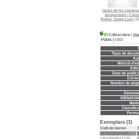
Guies de les comarq
tarragonines
/
Carod
Rovira, Josep-Lluís
(19
El Collsacabra
/
Joa
Públic
ISBD
T
Tipus de docum
Aut
Menció d'edi
Edito
Data de publica
Col·lec
Nombre de pàgi
Dimensi
ISBN/ISSN
Matèr
Classifica
Permal
Exemplars (3)
Codi de barres
S
AET0000003493
13010000027150
9