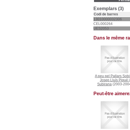
Permal
Exemplars (3)
Codi de barres
13010000032306
CEL000264
UES2053
Dans le même r
A peu pel Pallars Sobi
Josep Lluís Piqué i
Subirana
(2003-200
Peut-être aimer