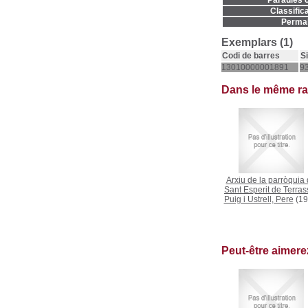
Paraules c
Classifica
Permal
Exemplars (1)
Codi de barres
S
13010000001891
9
Dans le même r
Arxiu de la parròquia 
Sant Esperit de Terras
Puig i Ustrell, Pere
(19
Peut-être aimer