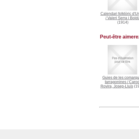
Calendari folklòric d'Ur
/
Valeri Serra i Bold
(1914)
Peut-être aimer
Guies de les comarq
tarragonines
/
Carod
Rovira, Josep-Lluís
(19