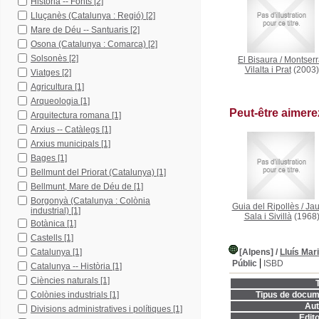
Història -- Fonts
[2]
Lluçanès (Catalunya : Regió)
[2]
Mare de Déu -- Santuaris
[2]
Osona (Catalunya : Comarca)
[2]
Solsonès
[2]
El Bisaura
/
Montserr
Vilalta i Prat
(2003)
Viatges
[2]
Agricultura
[1]
Arqueologia
[1]
Peut-être aimer
Arquitectura romana
[1]
Arxius -- Catàlegs
[1]
Arxius municipals
[1]
Bages
[1]
Bellmunt del Priorat (Catalunya)
[1]
Bellmunt, Mare de Déu de
[1]
Borgonyà (Catalunya : Colònia
Guia del Ripollès
/
Ja
industrial)
[1]
Sala i Sivillà
(1968
Botànica
[1]
Castells
[1]
Catalunya
[1]
[Alpens]
/
Lluís Mari
Públic
ISBD
Catalunya -- Història
[1]
Ciències naturals
[1]
T
Colònies industrials
[1]
Tipus de docum
Aut
Divisions administratives i polítiques
[1]
Edito