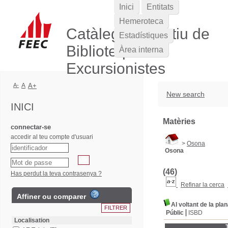
Inici
Entitats
Hemeroteca
Catàleg Col·lectiu de
Estadístiques
Biblioteques
Àrea interna
Excursionistes
A-
A
A+
New search
INICI
Matèries
connectar-se
accedir al teu compte d'usuari
>
Osona
Osona
(46)
Has perdut la teva contrasenya ?
Refinar la cerca
Affiner ou comparer
Al voltant de la pla
Públic
ISBD
Localisation
T