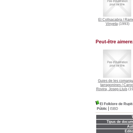
El Collsacabra
/
Ram
Vinyeta
(1993)
Peut-être aimer
Guies de les comarq
tarragonines
/
Carod
Rovira, Josep-Lluís
(19
El Folklore de Rupit
Públic
ISBD
T
Tipus de docum
Aut
Edito