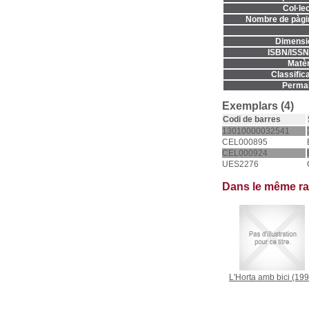
Col·lec
Nombre de pàgi
Dimensi
ISBN/ISSN
Matèr
Classifica
Permal
Exemplars (4)
Codi de barres
13010000032541
CEL000895
CEL000924
UES2276
Dans le même r
L'Horta amb bici
(199