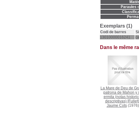
Matèr
Paraules c
Classifica
Permal
Exemplars (1)
Codi de barres
S
13010000016241
c
Dans le même r
La Mare de Deu de Gr
patrona de Mahon y 
ermita (notas historic
descriptivas) [Fullet]
Jaume Cots
(1976)