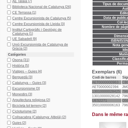
AE Talaia
[7]
Tipus de docum
Biblioteca Nacional de Catalunya
[26]
Aut
CE Terrassa
[1]
Edito
Data de publica
Centre Excursionista de Catalunya
[5]
Col·lec
Centre Excursionista de Lleida
[3]
Nombre de pàgi
Institut Cartogràfic i Geològic de
Catalunya
[1]
Dimensi
UE Sabadell
[9]
ISBN/ISSN
Unió Excursionista de Catalunya de
Nota gene
Gràcia
[2]
Idi
Matèr
Catégories
Classifica
Osona
[31]
Permal
Història
[5]
Viatges -- Guies
[4]
Exemplars (6)
Berguedà
[3]
Codi de barres
Sig
AET0000000963
CB
Catalunya -- Guies
[3]
AET0000002394
JM
Excursionisme
[3]
13010000028425
796
Monestirs
[3]
13010000028142
796
Arquitectura religiosa
[2]
UES2271
OS
35010000006163
796
Bicicleta tot terreny
[2]
Cicloturisme
[2]
Dans le même r
Collsacabra (Catalunya: Altiplà)
[2]
Guies
[2]