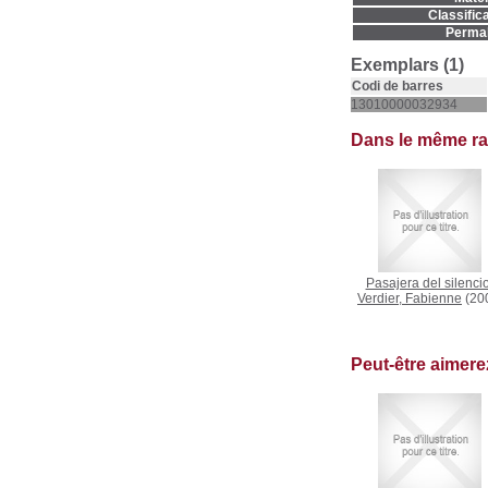
Classifica
Permal
Exemplars (1)
Codi de barres
13010000032934
Dans le même r
Pasajera del silenci
Verdier, Fabienne
(20
Peut-être aimer