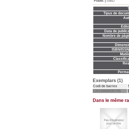
Públic
ISBD
T
Tipus de docum
Aut
Edito
Data de publica
Nombre de pàgi
Dimensi
ISBN/ISSN
Matèr
Classifica
Res
Permal
Exemplars (1)
Codi de barres
13010000035705
Dans le même r