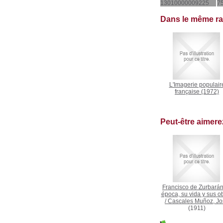
13010000009225
7
Dans le même r
L'Imagerie populair
française
(1972)
Peut-être aimer
Francisco de Zurbarán
época, su vida y sus o
/
Cascales Muñoz, Jo
(1911)