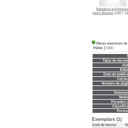
Balaïtous et Pelvoux
Henri Béraldi
(1907-19
Obras maestras de
Públic
ISBD
T
Tipus de docum
Aut
Edito
Data de publica
Col·lec
Nombre de pàgi
Dimensi
Matèr
Paraules c
Classifica
Permal
Exemplars (1)
Codi de barres
S