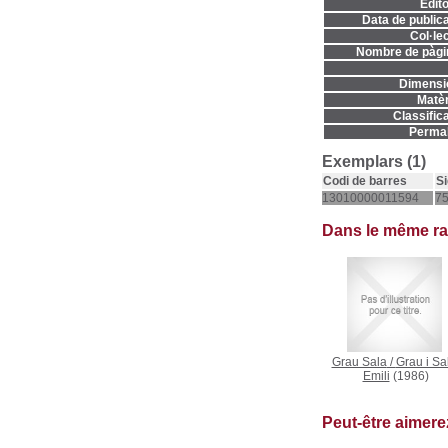
Edito
Data de publica
Col·lec
Nombre de pàgi
Dimensi
Matèr
Classifica
Permal
Exemplars (1)
Codi de barres
Si
13010000011594
75
Dans le même r
Grau Sala
/
Grau i Sa
Emili
(1986)
Peut-être aimer