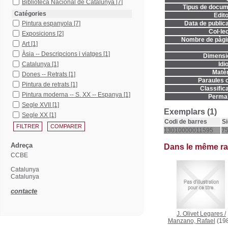
Biblioteca Nacional de Catalunya
[7]
Tipus de docum
Catégories
Edito
Pintura espanyola
[7]
Data de publica
Col·lec
Exposicions
[2]
Nombre de pàgi
Art
[1]
Àsia -- Descripcions i viatges
[1]
Dimensi
Catalunya
[1]
Idi
Matèr
Dones -- Retrats
[1]
Paraules c
Pintura de retrats
[1]
Classifica
Pintura moderna -- S. XX -- Espanya
[1]
Permal
Segle XVII
[1]
Exemplars (1)
Segle XX
[1]
Codi de barres
Si
13010000011595
7
Adreça
Dans le même r
CCBE
Catalunya
Catalunya
contacte
J. Olivet Legares
/
Manzano, Rafael
(19