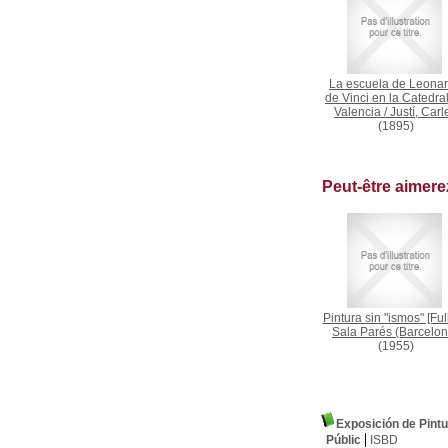
La escuela de Leona
de Vinci en la Catedra
Valencia
/
Justí, Carl
(1895)
Peut-être aimer
Pintura sin "ismos" [Full
Sala Parés (Barcelon
(1955)
Exposición de Pintur
Públic
ISBD