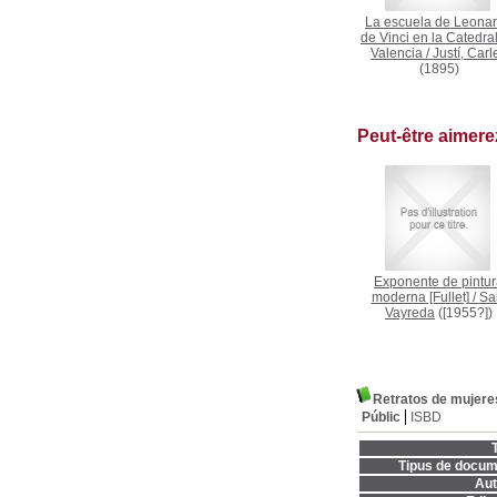
La escuela de Leona
de Vinci en la Catedra
Valencia
/
Justí, Carl
(1895)
Peut-être aimer
Exponente de pintu
moderna [Fullet]
/
Sa
Vayreda
([1955?])
Retratos de mujere
Públic
ISBD
T
Tipus de docum
Aut