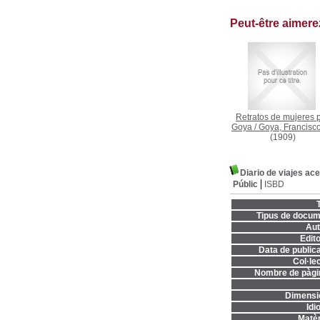
Peut-être aimer
Retratos de mujeres 
Goya
/
Goya, Francisc
(1909)
Diario de viajes ac
Públic
ISBD
T
Tipus de docum
Aut
Edito
Data de publica
Col·lec
Nombre de pàgi
Dimensi
Idi
Matèr