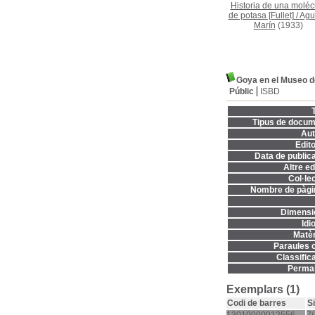
Historia de una moléc
de potasa [Fullet]
/
Agu
Marín
(1933)
Goya en el Museo d
Públic
ISBD
T
Tipus de docum
Aut
Edito
Data de publica
Altre ed
Col·lec
Nombre de pàgi
Dimensi
Idi
Matèr
Paraules c
Classifica
Permal
Exemplars (1)
Codi de barres
S