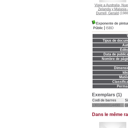
Viaje a Australia, Nu
Zelanda y Malasia
Durrell, Gerald
(198
Exponente de pintur
Públic
ISBD
T
Tipus de docum
Aut
Edito
Data de publica
Nombre de pàgi
Dimensi
Idi
Matèr
Classifica
Permal
Exemplars (1)
Codi de barres
S
13010000014490
c
Dans le même r