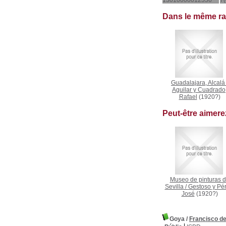
13010000012556
7(
Dans le même r
Guadalajara, Alcalá
Aguilar y Cuadrado
Rafael
(1920?)
Peut-être aimer
Museo de pinturas 
Sevilla
/
Gestoso y Pér
José
(1920?)
Goya
/
Francisco d