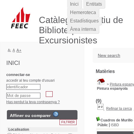
Inici
Entitats
Hemeroteca
Catàleg Col·lectiu de
Estadístiques
Biblioteques
Àrea interna
Excursionistes
A-
A
A+
New search
INICI
Matèries
connectar-se
accedir al teu compte d'usuari
>
Pintura espan
Pintura espanyola
(9)
Has perdut la teva contrasenya ?
Refinar la cerca
Affiner ou comparer
Cuadros de Murillo
Públic
ISBD
Localisation
T