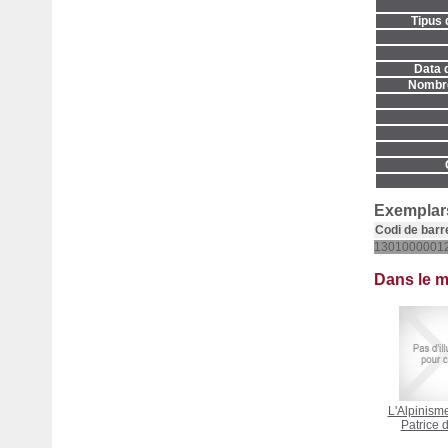
Tipus 
Data d
Nombre
Exemplars
Codi de barr
1301000001
Dans le 
L'Alpinism
Patrice 