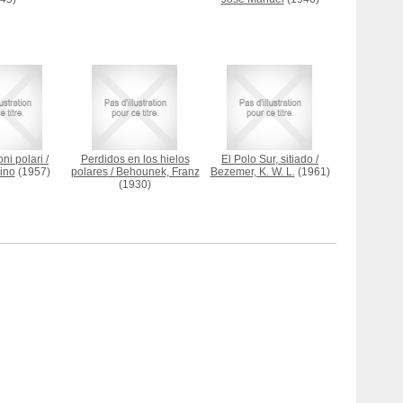
ni polari
/
Perdidos en los hielos
El Polo Sur, sitiado
/
ino
(1957)
polares
/
Behounek, Franz
Bezemer, K. W. L.
(1961)
(1930)