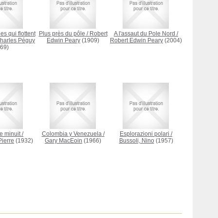
 qui flottent
Plus près du pôle
/
Robert
A l'assaut du Pole Nord
/
harles Péguy
Edwin Peary
(1909)
Robert Edwin Peary
(2004)
69)
e minuit
/
Colombia y Venezuela
/
Esplorazioni polari
/
ierre
(1932)
Gary MacEoin
(1966)
Bussoli, Nino
(1957)