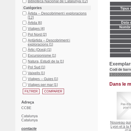
Biblioteca Nacional de Catalunya
[12]
Catégories
Tipus 
Àrtida -- Descobriment i exploracions
[12]
Data d
Àrtida
[6]
Nombre
Viatges
[4]
Pol Nord
[2]
Antàrtida -- Descobriment i
exploracions
[1]
Àrtic (Oceà)
[1]
Excursionisme
[1]
Natura, Estudi de la
[1]
Exemplars
Pol Sud
[1]
Codi de barr
Vaixells
[1]
1301000003
Viatges -- Guies
[1]
Dans le 
Viatges per mar
[1]
Adreça
CCBE
Catalunya
Catalunya
Nouveau guid
Lyon et à la
contacte
([18