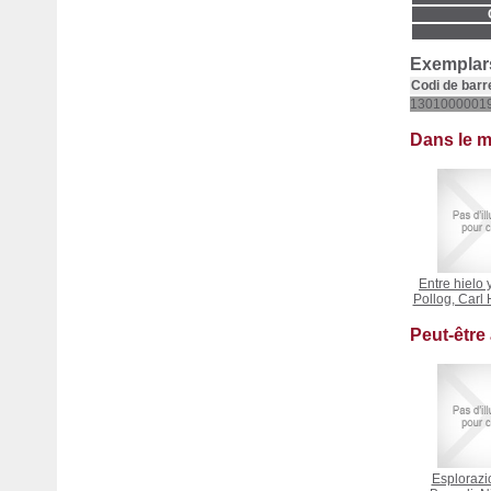
Exemplars
Codi de barr
1301000001
Dans le 
Entre hielo 
Pollog, Carl
Peut-être
Esplorazio