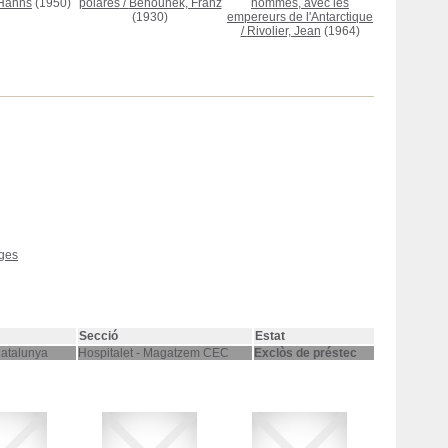
 Hanns
(1950)
polares
/
Behounek, Franz
hommes, avec les
(1930)
empereurs de l'Antarctique
/
Rivolier, Jean
(1964)
tges
Secció
Estat
Catalunya
Hospitalet - Magatzem CEC
Exclòs de préstec