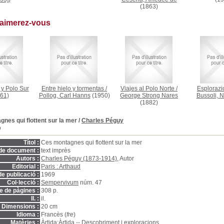
(1863)
 aimerez-vous
 y Polo Sur
Entre hielo y tormentas
/
Viajes al Polo Norte
/
Esplorazio
61)
Pollog, Carl Hanns
(1950)
George Strong Nares
Bussoli, N
(1882)
nes qui flottent sur la mer
/
Charles Péguy
D
Títol :
Ces montagnes qui flottent sur la mer
de document :
text imprès
Autors :
Charles Péguy (1873-1914)
, Autor
Editorial :
Paris : Arthaud
e publicació :
1969
Col·lecció :
Sempervivum
núm. 47
 de pàgines :
308 p.
ll. :
il.
Dimensions :
20 cm
Idioma :
Francès (
fre
)
Matèries :
Àrtida:Àrtida -- Descobriment i exploracions