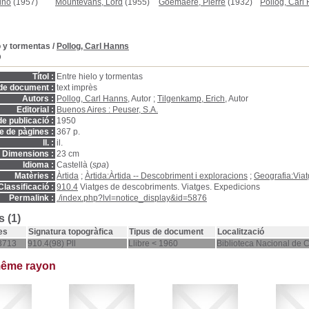
ino
(1957)
Mountevans, Lord
(1955)
Goemaere, Pierre
(1932)
Pollog, Carl
o y tormentas
/
Pollog, Carl Hanns
D
Títol :
Entre hielo y tormentas
de document :
text imprès
Autors :
Pollog, Carl Hanns
, Autor ;
Tilgenkamp, Erich
, Autor
Editorial :
Buenos Aires : Peuser, S.A.
e publicació :
1950
 de pàgines :
367 p.
ll. :
il.
Dimensions :
23 cm
Idioma :
Castellà (
spa
)
Matèries :
Àrtida
;
Àrtida:Àrtida -- Descobriment i exploracions
;
Geografia:Via
Classificació :
910.4
Viatges de descobriments. Viatges. Expedicions
Permalink :
./index.php?lvl=notice_display&id=5876
 (1)
es
Signatura topogràfica
Tipus de document
Localització
3713
910.4(98) Pll
Llibre < 1960
Biblioteca Nacional de 
même rayon