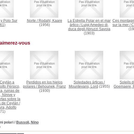
 y Polo Sur
Norte
/
Rodahl, Kaare
La Estrella Polar en el mar
Ces montagnes
61)
(1956)
ártico
/
Luigi Amedeo di,
sur la mer
/
C
duca degli Abruzzi Savoia
(19
(1903)
 aimerez-vous
 Ceylán a
Perdidos en los hielos
Soledades árticas
/
Soleils d
lfo Pérsico,
polares
/
Behounek, Franz
Mountevans, Lord
(1955)
Goemaere, P
, ruinas de
(1930)
, Nínive y
rtas sobre la
la de Ceylán
/
ra, Adolfo
71)
ni polari
/
Bussoli, Nino
D