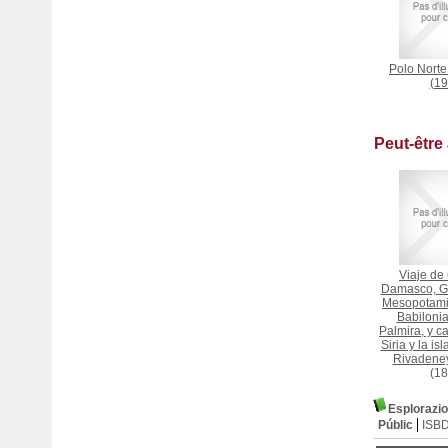
Polo Norte
(19
Peut-être
Viaje de
Damasco, Go
Mesopotamia
Babilonia
Palmira, y ca
Siria y la is
Rivadeney
(18
Esplorazio
Públic
ISB