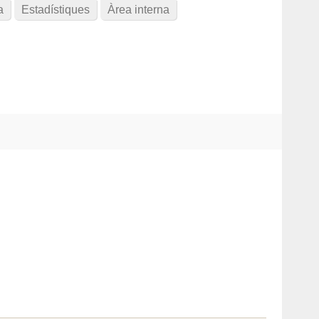
a
Estadístiques
Àrea interna