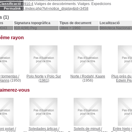
Classificació :
910.4
Viatges de descobriments. Viatges. Expedicions
Permalink :
./index.php?lvl=notice_display&id=3458
 (1)
es
Signatura topogràfica
Tipus de document
Localització
9043
910.4(98) Peg
Llibre > 1960
Biblioteca Nacional
même rayon
y tormentas
/
Polo Norte y Polo Sur
Norte
/
Rodahl, Kaare
Plus près du
 Hanns
(1950)
(1961)
(1956)
Edwin Pe
 aimerez-vous
ni polari
/
Soledades árticas
/
Soleils de minuit
/
Entre hielo 