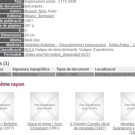
Títol :
Esplorazioni polari : 1773-1938
de document :
text imprès
Autors :
Bussoli, Nino
, Autor
Editorial :
Milano : Bompiani
e publicació :
1957
 de pàgines :
287 p.
ll. :
il.
Dimensions :
24 cm
Idioma :
Italià (
ita
)
Matèries :
Antàrtida:Antàrtida -- Descobriment i exploracions
;
Àrtida:Àrtida --
Classificació :
910.4
Viatges de descobriments. Viatges. Expedicions
Permalink :
./index.php?lvl=notice_display&id=6237
 (1)
es
Signatura topogràfica
Tipus de document
Localització
2850
796.52(99) Bus
Llibre < 1960
Biblioteca Nacional de 
même rayon
e
/
Bellefon,
Glace et neige
/
Yvon
V (Quinto) Cursillo ofical
Mesetas 
de
(1977)
Chouinard
(1981)
de escalada
(1947)
Guanacoco y 
(19