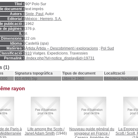
Títol :
90º Polo Sur
de document :
text imprès
Autors :
Siple, Paul
, Autor
Editorial :
México : Herrero, S.A.
e publicació :
1962
 de pàgines :
376 p.
ll. :
il.
Dimensions :
22 cm
Idioma :
Castellà (
spa
)
Matèries :
Àrtida:Àrtida -- Descobriment i exploracions
;
Pol Sud
Classificació :
910
Viatges. Expedicions. Travessies
Permalink :
./index.php?lvl=notice_display&id=19731
 (1)
es
Signatura topogràfica
Tipus de document
Localització
3300
910.4(99) Sip
Llibre > 1960
Biblioteca Nacional
même rayon
e de Paris à
Life among the Scots
/
Nouveau guide général du
La Epopeya 
 Méditerranée
Janet Adam Smith
(1946)
voyageur en France
/
Scott
/
Scott,
53])
Cesena, Amédèe de
(19