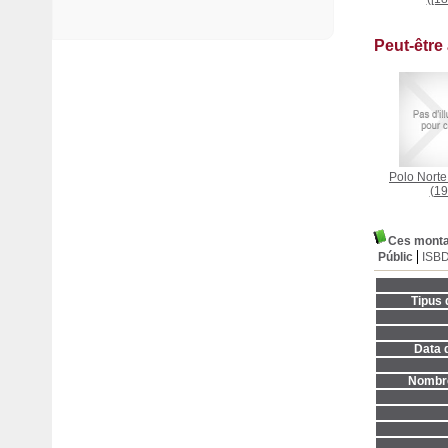
Peut-être
Polo Norte
(19
Ces montag
Públic
ISB
Tipus 
Data d
Nombre