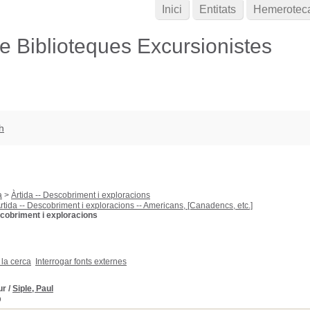
Inici
Entitats
Hemerotec
de Biblioteques Excursionistes
h
a
>
Àrtida -- Descobriment i exploracions
rtida -- Descobriment i exploracions -- Americans, [Canadencs, etc.]
scobriment i exploracions
 la cerca
Interrogar fonts externes
ur
/
Siple, Paul
D