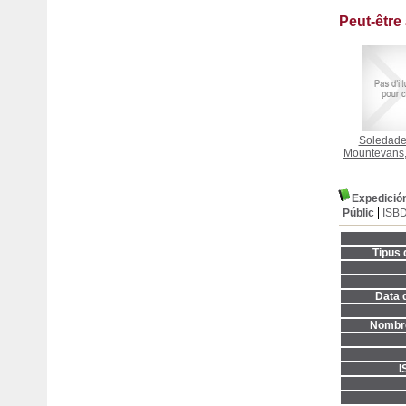
Peut-être
Soledades
Mountevans,
Expedición
Públic
ISB
Tipus 
Data d
Nombre
I