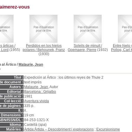
 aimerez-vous
 árticas
/
Perdidos en los hielos
Soleils de minuit
/
Entre hielo 
 Lord
(1955)
polares
/
Behounek, Franz
Goemaere, Pierre
(1932)
Pollog, Carl
(1930)
 al Ártico
/
Malaurie, Jean
D
Títol :
Expedición al Ártico : los últimos reyes de Thule 2
de document :
text imprès
Autors :
Malaurie, Jean
, Autor
Editorial :
Barcelona : Grijalbo
e publicació :
1981
Col·lecció :
Aventura vivida
 de pàgines :
335 p.
ll. :
il.
Dimensions :
19 cm
SBN/ISSN/DL :
84-253-1321-X
Idioma :
Castellà (
spa
)
Matèries :
Àrtida:Àrtida -- Descobriment i exploracions
;
Excursionisme