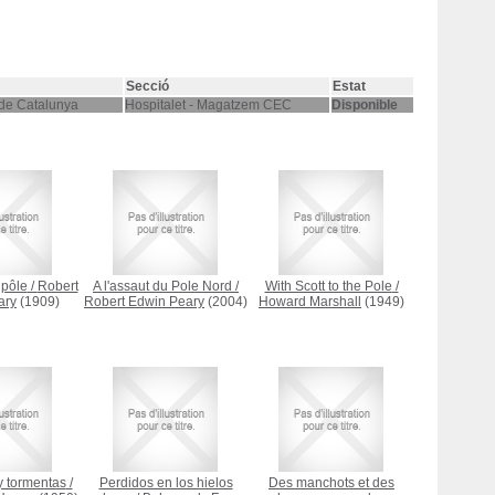
Secció
Estat
 de Catalunya
Hospitalet - Magatzem CEC
Disponible
 pôle
/
Robert
A l'assaut du Pole Nord
/
With Scott to the Pole
/
ary
(1909)
Robert Edwin Peary
(2004)
Howard Marshall
(1949)
y tormentas
/
Perdidos en los hielos
Des manchots et des