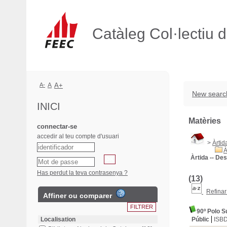
Catàleg Col·lectiu 
A-
A
A+
New searc
INICI
Matèries
connectar-se
accedir al teu compte d'usuari
>
Àrtid
À
Àrtida -- De
Has perdut la teva contrasenya ?
(13)
Refinar
Affiner ou comparer
90º Polo S
Localisation
Públic
ISB