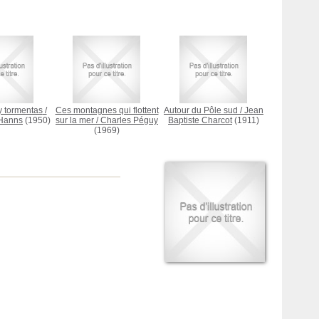
y tormentas
/
Ces montagnes qui flottent
Autour du Pôle sud
/
Jean
 Hanns
(1950)
sur la mer
/
Charles Péguy
Baptiste Charcot
(1911)
(1969)