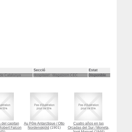
Secció
Estat
 de Catalunya
Hospitalet - Magatzem CEC
Disponible
del capitan
Au Pôle Antarctique
/
Otto
Cuatro años en las
 Robert Falcon
Nordenskjöld
(1901)
Orcadas del Sur
/
Moneta,
45)
José Manuel
(1946)