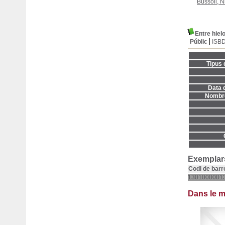
Bussoli, N
Entre hiel
Públic
ISB
Tipus 
Data d
Nombre
Exemplars
Codi de barr
1301000001
Dans le 