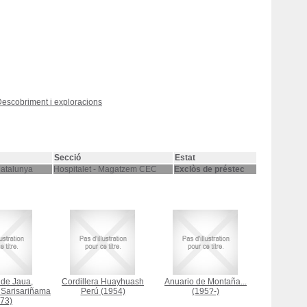
 Descobriment i exploracions
Secció
Estat
Catalunya
Hospitalet - Magatzem CEC
Exclòs de préstec
de Jaua,
Cordillera Huayhuash
Anuario de Montaña...
Sarisariñama
Perú
(1954)
(195?-)
73)