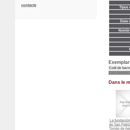
contacte
Tipus 
Data d
Nombre
Exemplars
Codi de barr
1301000000
Dans le 
La fundación 
de San Pabl
Tomás de Aqu