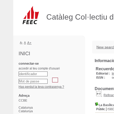
Catàleg Col·lectiu 
A-
A
A+
New searc
INICI
Informació
connectar-se
accedir al teu compte d'usuari
Recuerdo
Editorial :
I
ISSN :
s
Has perdut la teva contrasenya ?
Documents 
Refinar
Adreça
CCBE
La Basílic
Catalunya
Públic
ISB
Catalunya