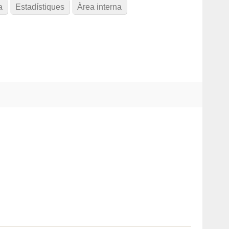
a
Estadístiques
Àrea interna