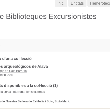
Inici
Entitats
Hemerotec
de Biblioteques Excursionistes
h
 d'una col·lecció
s arqueológicos de Alava
mpr. de Galo Barrutia
ense ISSN
disponibles a la col·lecció (1)
 la cerca
Interrogar fonts externes
a de Nuestra Señora de Estíbaliz
/
Soto, Sixto Mario
D