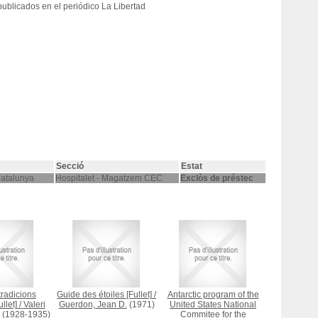
 publicados en el periódico La Libertad
Secció
Estat
Catalunya
Hospitalet - Magatzem CEC
Exclòs de préstec
tradicions
Guide des étoiles [Fullet]
/
Antarctic program of the
llet]
/
Valeri
Guerdon, Jean D.
(1971)
United States National
(1928-1935)
Commitee for the