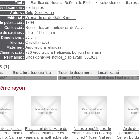
Títol :
La Basílica de Nuestra Señora de Estíbaliz : coleccion de artículos
de document :
text imprès
Autors :
Soto, Sixto Mario
Editorial :
Vitoria : Impr. de Galo Barrutia
e publicació :
1894
Col·lecció :
Recuerdos arqueológicos de Alava
 de pàgines :
59 p., [1] f. de làm.
Dimensions :
21 cm
Idioma :
Castellà (
spa
)
Matèries :
Arquitectura religiosa
Classificació :
726
Arquitectura Religiosa. Edificis Funeraris
Permalink :
./index.php?lvl=notice_display&id=301913
 (1)
es
Signatura topogràfica
Tipus de document
Localització
3939
capsa I
Llibre < 1960
Biblioteca Nacional de 
même rayon
de la iglesia
El santuari de la Mare de
Notes biogràfiques de
Arxiu de 
o del Campo
/
Déu de Paller que es
Antoni Gallardo i Garriga
populars [Fu
ino, Gallissà
venera a la molt noble vila
[Fullet]
/
Roser Matheu
Serra i Boldú