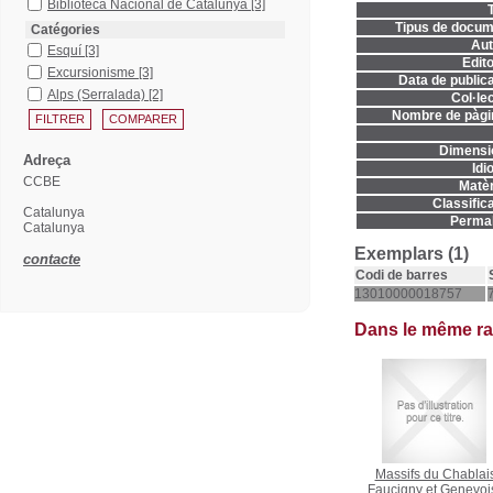
Biblioteca Nacional de Catalunya
[3]
T
Tipus de docum
Catégories
Aut
Esquí
[3]
Edito
Excursionisme
[3]
Data de publica
Alps (Serralada)
[2]
Col·lec
Nombre de pàgi
Dimensi
Adreça
Idi
CCBE
Matèr
Classifica
Catalunya
Permal
Catalunya
Exemplars (1)
contacte
Codi de barres
13010000018757
Dans le même r
Massifs du Chablai
Faucigny et Genevoi