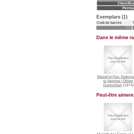
Classifica
Permal
Exemplars (1)
Codi de barres
13010000018758
Dans le même r
Massif et Parc Nationa
la Vanoise
/
Olivier
Gumuchian
(1974)
Peut-être aimer