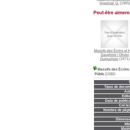
Hyvernat, G.
(1985
Peut-être aimer
Massifs des Écrins et 
Dauphiné
/
Olivier
Gumuchian
(1971)
Massifs des Écrins
Públic
ISBD
T
Tipus de docum
Aut
Edito
Data de publica
Col·lec
Nombre de pàgi
Dimensi
Idi
Matèr