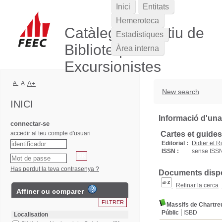
Inici
Entitats
Hemeroteca
Catàleg Col·lectiu de
Estadístiques
Biblioteques
Àrea interna
Excursionistes
A-
A
A+
New search
INICI
Informació d'una
connectar-se
accedir al teu compte d'usuari
Cartes et guide
Editorial :
Didier et R
ISSN :
sense ISS
Has perdut la teva contrasenya ?
Documents dispon
Refinar la cerca
Affiner ou comparer
Massifs de Chartre
Públic
ISBD
Localisation