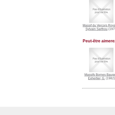
Massif du Vercors Roy
Sylvain Sarthou
(197
Peut-être aimer
Massifs Bornes Baug
Exhertier, G.
(1982)