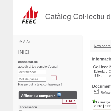
Catàleg Col·lectiu 
A-
A
A+
New searc
INICI
Informació
connectar-se
accedir al teu compte d'usuari
Col·lecci
Editorial :
C
ISSN :
s
Has perdut la teva contrasenya ?
Documents 
Refinar
Affiner ou comparer
La imatge 
Públic
ISB
Localisation