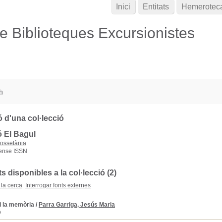
Inici
Entitats
Hemerotec
de Biblioteques Excursionistes
h
 d'una col·lecció
ó El Bagul
ossetània
ense ISSN
disponibles a la col·lecció (2)
 la cerca
Interrogar fonts externes
i la memòria
/
Parra Garriga, Jesús Maria
D