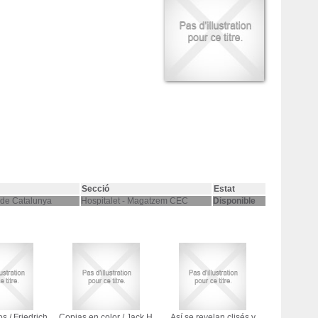
Secció
Estat
 de Catalunya
Hospitalet - Magatzem CEC
Disponible
os
/
Friedrich
Copias en color
/
Jack H.
Así se revelan clisés y