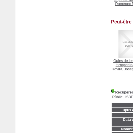
Domènec F
Peut-être
Guies de le
tarragonin
Rovira, Josep
Recuperem 
Públic
ISB
Tipus 
Data d
Nombre