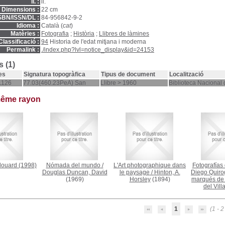
ll. :
il.
Dimensions :
22 cm
SBN/ISSN/DL :
84-956842-9-2
Idioma :
Català (
cat
)
Matèries :
Fotografia
;
Història
;
Llibres de làmines
Classificació :
94
Historia de l'edat mitjana i moderna
Permalink :
./index.php?lvl=notice_display&id=24153
 (1)
es
Signatura topogràfica
Tipus de document
Localització
1126
77.03(460.23PeA) San
Llibre > 1960
Biblioteca Nacional
même rayon
douard
(1998)
Nómada del mundo
/
L'Art photographique dans
Fotografías
Douglas Duncan, David
le paysage
/
Hinton, A.
Diego Quiro
(1969)
Horsley
(1894)
marqués de 
del Villa
1
(1 - 2 