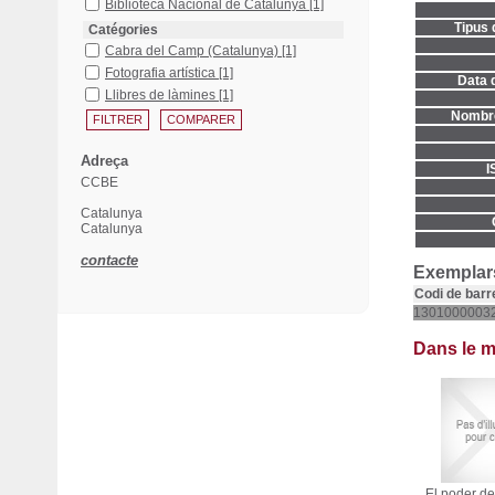
Biblioteca Nacional de Catalunya
[1]
Tipus 
Catégories
Cabra del Camp (Catalunya)
[1]
Fotografia artística
[1]
Data d
Llibres de làmines
[1]
Nombre
Adreça
I
CCBE
Catalunya
Catalunya
contacte
Exemplars
Codi de barr
1301000003
Dans le 
El poder de