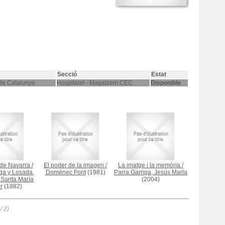
Secció
Estat
 de Catalunya
Hospitalet - Magatzem CEC
Disponible
 de Navarra
/
El poder de la imagen
/
La imatge i la memòria
/
ga y Losada,
Domènec Font
(1981)
Parra Garriga, Jesús Maria
Santa María
(2004)
r
(1982)
/ 2)