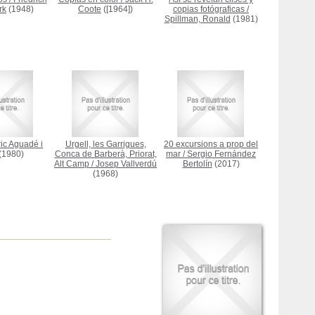
rk
(1948)
Coote
([1964])
copias fotógraficas
/
Spillman, Ronald
(1981)
ic Aguadé i
Urgell, les Garrigues,
20 excursions a prop del
(1980)
Conca de Barberà, Priorat,
mar
/
Sergio Fernández
Alt Camp
/
Josep Vallverdú
Bertolín
(2017)
(1968)