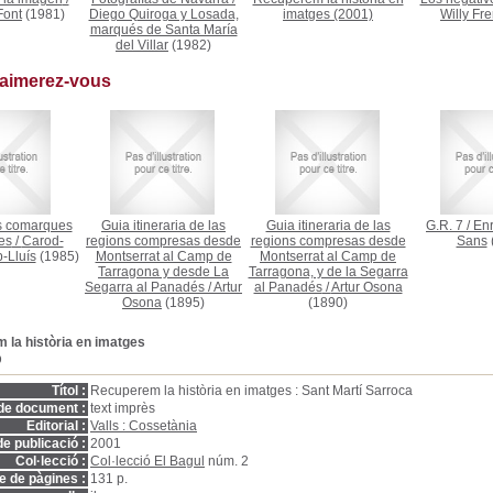
ont
(1981)
Diego Quiroga y Losada,
imatges
(2001)
Willy Fre
marqués de Santa María
del Villar
(1982)
 aimerez-vous
s comarques
Guia itineraria de las
Guia itineraria de las
G.R. 7
/
Enr
es
/
Carod-
regions compresas desde
regions compresas desde
Sans
-Lluís
(1985)
Montserrat al Camp de
Montserrat al Camp de
Tarragona y desde La
Tarragona, y de la Segarra
Segarra al Panadés
/
Artur
al Panadés
/
Artur Osona
Osona
(1895)
(1890)
la història en imatges
D
Títol :
Recuperem la història en imatges : Sant Martí Sarroca
de document :
text imprès
Editorial :
Valls : Cossetània
e publicació :
2001
Col·lecció :
Col·lecció El Bagul
núm. 2
 de pàgines :
131 p.