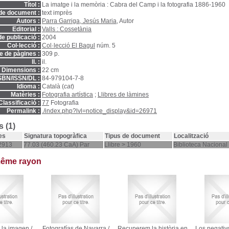
Títol :
La imatge i la memòria : Cabra del Camp i la fotografia 1886-1960
de document :
text imprès
Autors :
Parra Garriga, Jesús Maria
, Autor
Editorial :
Valls : Cossetània
e publicació :
2004
Col·lecció :
Col·lecció El Bagul
núm. 5
 de pàgines :
309 p.
ll. :
il.
Dimensions :
22 cm
SBN/ISSN/DL :
84-979104-7-8
Idioma :
Català (
cat
)
Matèries :
Fotografia artística
;
Llibres de làmines
Classificació :
77
Fotografia
Permalink :
./index.php?lvl=notice_display&id=26971
 (1)
es
Signatura topogràfica
Tipus de document
Localització
2913
77.03 (460.23 CaA) Par
Llibre > 1960
Biblioteca Nacional
même rayon
 la imagen
/
Fotografías de Navarra
/
Recuperem la història en
Los negativ