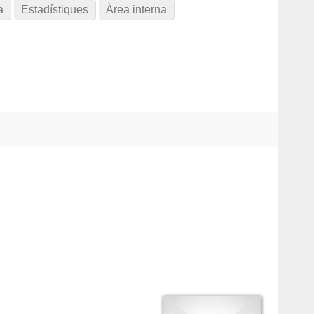
a
Estadístiques
Àrea interna