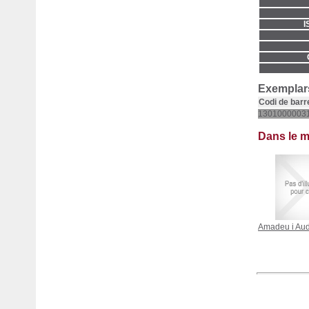
I
Exemplars
Codi de barr
1301000003
Dans le 
Amadeu i Au