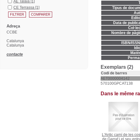
AE Talaia
[1]
T
CE Terrassa
[1]
Tipus de docum
Aut
Edito
Data de publica
Adreça
Col·lec
CCBE
Nombre de pàgi
Catalunya
ISBN/ISSN
Catalunya
Idi
Matèr
contacte
Permal
Exemplars (2)
Codi de barres
AET0000004142
570100GPCAT138
Dans le même r
L'Antic camí de les co
de Garraf i el seu ento