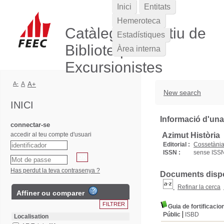
Inici
Entitats
Hemeroteca
Catàleg Col·lectiu de
Estadístiques
Biblioteques
Àrea interna
Excursionistes
A-
A
A+
New search
INICI
Informació d'una
connectar-se
accedir al teu compte d'usuari
Azimut Història
Editorial :
Cossetàni
ISSN :
sense ISS
Has perdut la teva contrasenya ?
Documents dispon
Refinar la cerca
Affiner ou comparer
Guia de fortificaci
Públic
ISBD
Localisation