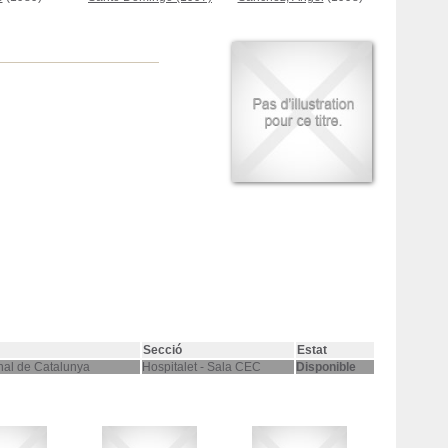
Secció
Estat
nal de Catalunya
Hospitalet - Sala CEC
Disponible