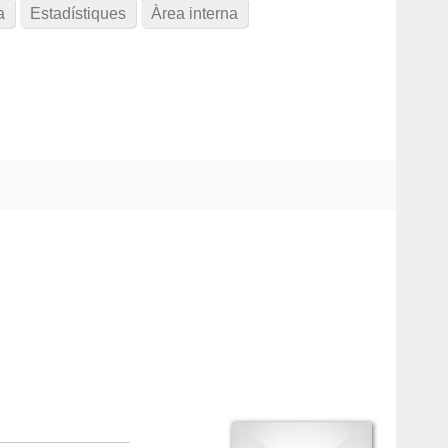
a
Estadístiques
Àrea interna