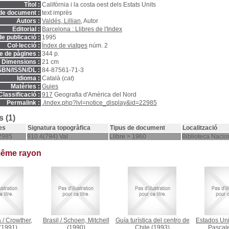
Títol :
Califòrnia i la costa oest dels Estats Units
de document :
text imprès
Autors :
Valdés, Lillian
, Autor
Editorial :
Barcelona : Llibres de l'Index
e publicació :
1995
Col·lecció :
Índex de viatges
núm. 2
 de pàgines :
344 p.
Dimensions :
21 cm
SBN/ISSN/DL :
84-87561-71-3
Idioma :
Català (
cat
)
Matèries :
Guies
Classificació :
917
Geografia d'Amèrica del Nord
Permalink :
./index.php?lvl=notice_display&id=22985
 (1)
es
Signatura topogràfica
Tipus de document
Localització
2985
910.4(794) Val
Llibre > 1960
Biblioteca Nacio
même rayon
a
/
Crowther,
Brasil
/
Schoen, Mitchell
Guía turística del centro de
Estados Un
(1991)
(1990)
Chile
(1993)
Pascal