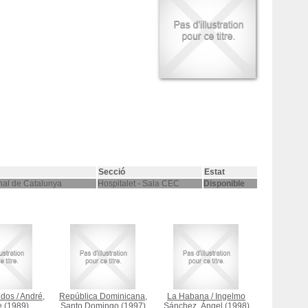
Secció
Estat
nal de Catalunya
Hospitalet - Sala CEC
Disponible
idos
/
André,
República Dominicana,
La Habana
/
Ingelmo
e
(1989)
Santo Domingo
(1997)
Sánchez, Ángel
(1998)