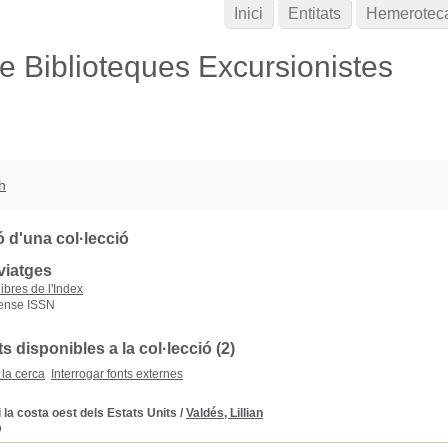
Inici
Entitats
Hemerotec
de Biblioteques Excursionistes
h
 d'una col·lecció
viatges
libres de l'Index
ense ISSN
disponibles a la col·lecció (2)
 la cerca
Interrogar fonts externes
i la costa oest dels Estats Units
/
Valdés, Lillian
D