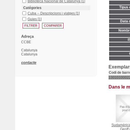
Biblioteca Nacional de Catalunya
[1]
Tipus 
Catégories
Cuba -- Descripcions i viatges
[1]
Guies
[1]
Data d
Nombre
Adreça
I
CCBE
Catalunya
Catalunya
contacte
Exemplars
Codi de barr
1301010002
Dans le 
Sudaméric
Geoff