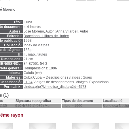
é Moreno
D
Títol :
Cuba
de document :
text imprès
Autors :
José Moreno
, Autor ;
Anna Vilardell
, Autor
Editorial :
Barcelona : Llibres de l'Index
e publicació :
1993
Col·lecció :
Índex de viatges
 de pàgines :
183 p.
ll. :
il., map., taules
Dimensions :
21 cm
SBN/ISSN/DL :
84-87561-54-3
Nota general :
Reimpressions: 1996
Idioma :
Català (
cat
)
Matèries :
Cuba:Cuba -- Descripcions i viatges
;
Guies
Classificació :
910.4
Viatges de descobriments. Viatges. Expedicions
Permalink :
./index.php?lvl=notice_display&id=4573
 (1)
es
Signatura topogràfica
Tipus de document
Localització
8135
910.4(729.1)(036) Mor
Llibre > 1960
Biblioteca Nacio
même rayon