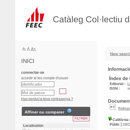
Catàleg Col·lectiu 
A-
A
A+
New searc
INICI
Informació
connectar-se
accedir al teu compte d'usuari
Índex de 
Editorial :
L
ISSN :
s
Has perdut la teva contrasenya ?
Documents 
Refinar
Affiner ou comparer
Califòrnia 
Públic
ISB
Localisation