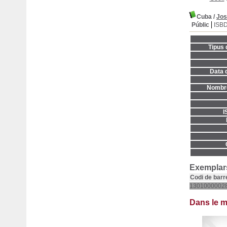
Cuba
/
Jos
Públic
ISB
Tipus 
Data d
Nombre
I
Exemplars
Codi de barr
1301000002
Dans le 