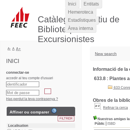
Inici
Entitats
Hemeroteca
Catàleg Col·lectiu de
Estadístiques
Biblioteques
Àrea interna
Excursionistes
A-
A
A+
New search
INICI
Informació de la 
connectar-se
accedir al teu compte d'usuari
633.8 : Plantes 
633 Conre
Has perdut la teva contrasenya ?
Obres de la bibli
Refinar la cerca
Affiner ou comparer
Nuestras amigas la
Públic
ISBD
Localisation