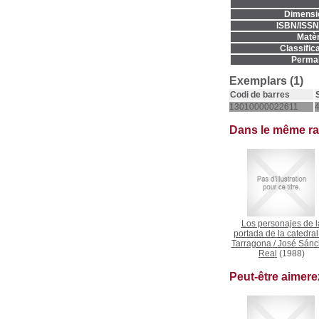
Dimensi
ISBN/ISSN
Matèr
Classifica
Permal
Exemplars (1)
Codi de barres
13010000022611
Dans le même r
Los personajes de l
portada de la catedral
Tarragona
/
José Sánc
Real
(1988)
Peut-être aimer