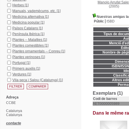
Manolo Arrufat Sale
Herbes
[1]
(2005)
Manuals, vademècums, etc.
[1]
Medicina alternativa
[1]
Nuestras amigas la
Públic
ISBD
Medicina popular
[1]
Països Catalans
[1]
T
Península Ibèrica
[1]
Tipus de docum
Aut
Plantes -- Malalties
[1]
Menció d'edi
Plantes comestibles
[1]
Edito
Plantes ornamentals -- Conreu
[1]
Nombre de pàgi
Plantes verinoses
[1]
Dimensi
Portugal
[1]
ISBN/ISSN
Primers auxilis
[1]
Idi
Verdures
[1]
Classifica
Vila-seca i Salou (Catalunya)
[1]
Altres edit
Permal
Exemplars (1)
Adreça
Codi de barres
CCBE
AET0000005989
Catalunya
Dans le même r
Catalunya
contacte