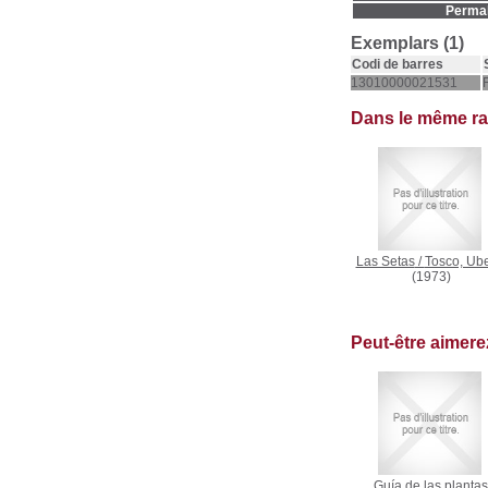
Permal
Exemplars (1)
Codi de barres
13010000021531
Dans le même r
Las Setas
/
Tosco, Ube
(1973)
Peut-être aimer
Guía de las plantas