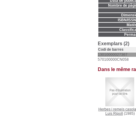
Data de publica
Nombre de pàgi
Dimensi
ISBN/ISSN
Matèr
Classifica
Permal
Exemplars (2)
Codi de barres
13010000027367
570100000CN058
Dans le même r
Herbes i remeis casol
Luis Ripoll
(1985)