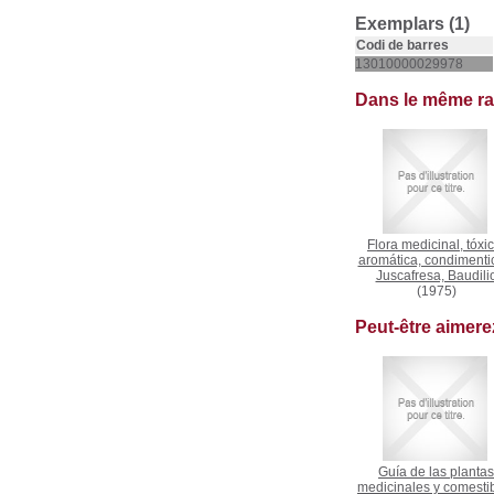
Exemplars (1)
Codi de barres
13010000029978
Dans le même r
Flora medicinal, tóxic
aromática, condimenti
Juscafresa, Baudili
(1975)
Peut-être aimer
Guía de las plantas
medicinales y comesti