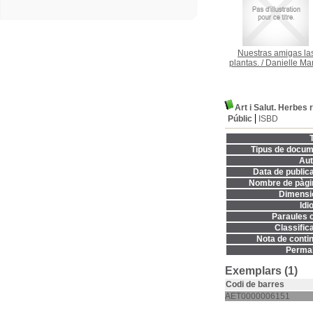
Nuestras amigas la
plantas.
/
Danielle Ma
Art i Salut. Herbes 
Públic
ISBD
T
Tipus de docum
Aut
Data de publica
Nombre de pàgi
Dimensi
Idi
Paraules c
Classifica
Nota de contin
Permal
Exemplars (1)
Codi de barres
AET0000006151