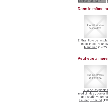
13010000021395
Dans le même r
El Gran libro de las pla
medicinales
/
Pahlo
Mannfried
(1982)
Peut-être aimer
Guía de las plantas
medicinales y comesti
de España y Europa
Launert, Edmund
(19