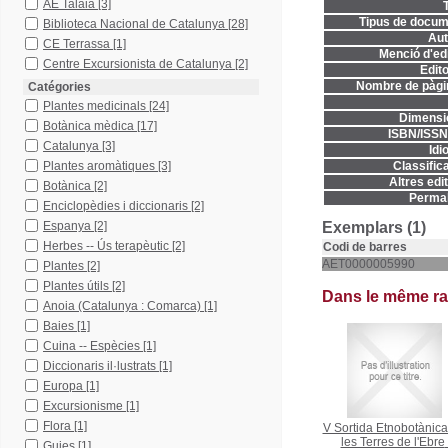
AE Talaia
[3]
T
Tipus de docum
Biblioteca Nacional de Catalunya
[28]
Aut
CE Terrassa
[1]
Menció d'edi
Centre Excursionista de Catalunya
[2]
Edito
Nombre de pàgi
Catégories
Plantes medicinals
[24]
Dimensi
Botànica mèdica
[17]
ISBN/ISSN
Catalunya
[3]
Idi
Plantes aromàtiques
[3]
Classifica
Altres edit
Botànica
[2]
Permal
Enciclopèdies i diccionaris
[2]
Espanya
[2]
Exemplars (1)
Herbes -- Ús terapèutic
[2]
Codi de barres
AET0000005990
Plantes
[2]
Plantes útils
[2]
Dans le même r
Anoia (Catalunya : Comarca)
[1]
Baies
[1]
Cuina -- Espècies
[1]
Diccionaris il·lustrats
[1]
Europa
[1]
Excursionisme
[1]
Flora
[1]
V Sortida Etnobotànica
les Terres de l'Ebre
Guies
[1]