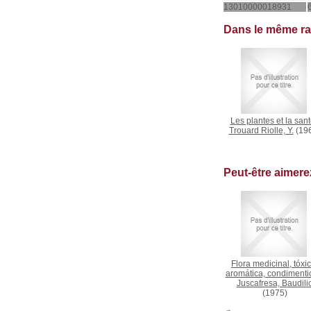
13010000018931
Dans le même r
Les plantes et la san
Trouard Riolle, Y.
(19
Peut-être aimer
Flora medicinal, tóxic
aromática, condimenti
Juscafresa, Baudili
(1975)