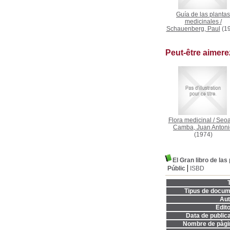
Guía de las plantas
medicinales
/
Schauenberg, Paul
(19
Peut-être aimer
Flora medicinal
/
Seo
Camba, Juan Antoni
(1974)
El Gran libro de las
Públic
ISBD
T
Tipus de docum
Aut
Edito
Data de publica
Nombre de pàgi