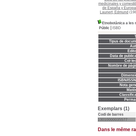
medicinales y comesti
de España y Europa
Launert, Edmund
(19
Etnobotànica a les
Públic
ISBD
T
Tipus de docum
Aut
Edito
Data de publica
Col·lec
Nombre de pàgi
Dimensi
ISBN/ISSN
Nota gene
Matèr
Classifica
Permal
Exemplars (1)
Codi de barres
13010000035577
Dans le même r