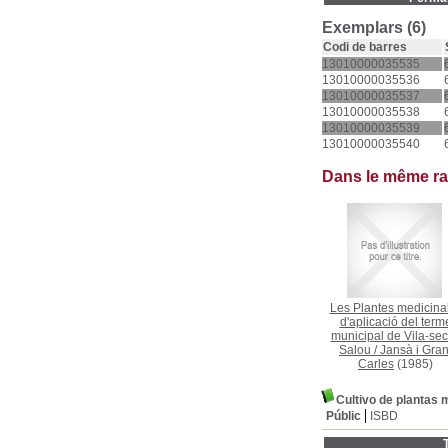
Exemplars (6)
Codi de barres
13010000035535
13010000035536
13010000035537
13010000035538
13010000035539
13010000035540
Dans le même r
Les Plantes medicinal
d'aplicació del term
municipal de Vila-sec
Salou
/
Jansà i Gran
Carles
(1985)
Cultivo de plantas 
Públic
ISBD
T