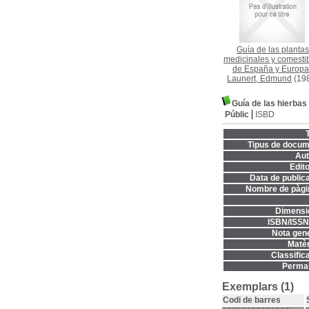
Guía de las plantas
medicinales y comesti
de España y Europa
Launert, Edmund
(19
Guía de las hierbas
Públic
ISBD
T
Tipus de docum
Aut
Edito
Data de publica
Nombre de pàgi
Dimensi
ISBN/ISSN
Nota gene
Matèr
Classifica
Permal
Exemplars (1)
Codi de barres