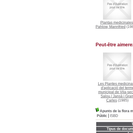
Plantas medicinales
Pahlow, Mannfried
(19
Peut-être aimer
Les Plantes medicinal
d'aplicació del term
municipal de Vila-sec
Salou
/
Jansà i Gran
Carles
(1985)
Apunts de la flora 
Públic
ISBD
T
Tipus de docum