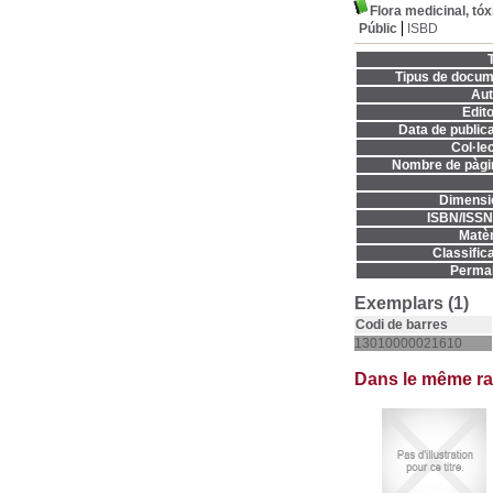
Flora medicinal, tó
Públic
ISBD
T
Tipus de docum
Aut
Edito
Data de publica
Col·lec
Nombre de pàgi
Dimensi
ISBN/ISSN
Matèr
Classifica
Permal
Exemplars (1)
Codi de barres
13010000021610
Dans le même r