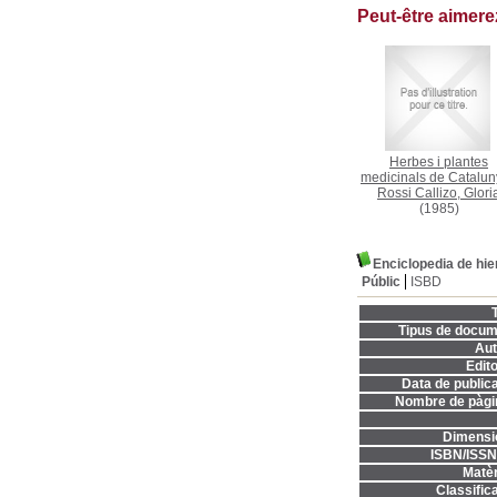
Peut-être aimer
Herbes i plantes
medicinals de Catalu
Rossi Callizo, Glori
(1985)
Enciclopedia de hie
Públic
ISBD
T
Tipus de docum
Aut
Edito
Data de publica
Nombre de pàgi
Dimensi
ISBN/ISSN
Matèr
Classifica