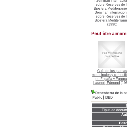
II Seminari Internacio
sobre Reserves de l
Biosfera Mediterràni
Seminari Internacion
sobre Reserves de l
Biosfera Mediterràni
(1990)
Peut-être aimer
Guía de las plantas
medicinales y comesti
de España y Europa
Launert, Edmund
(19
Descoberta de la na
Públic
ISBD
T
Tipus de docum
Aut
Edito