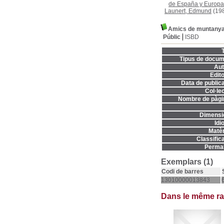
de España y Europa
Launert, Edmund
(19
Amics de muntany
Públic
ISBD
T
Tipus de docum
Aut
Edito
Data de publica
Col·lec
Nombre de pàgi
Dimensi
Idi
Matèr
Classifica
Permal
Exemplars (1)
Codi de barres
13010000013843
Dans le même r