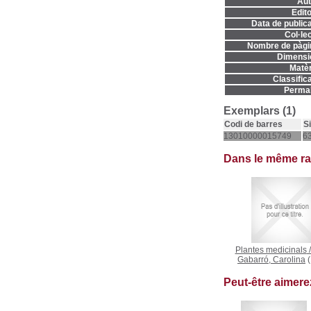
Aut
Edito
Data de publica
Col·lec
Nombre de pàgi
Dimensi
Matèr
Classifica
Permal
Exemplars (1)
Codi de barres
S
13010000015749
63
Dans le même r
Plantes medicinals
Gabarró, Carolina
(
Peut-être aimer