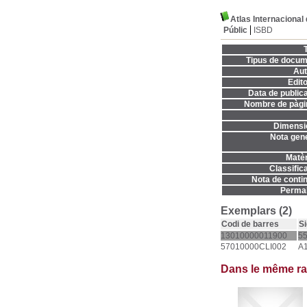
Atlas Internacional 
Públic
ISBD
T
Tipus de docum
Aut
Edito
Data de publica
Nombre de pàgi
Dimensi
Nota gene
Matèr
Classifica
Nota de contin
Permal
Exemplars (2)
Codi de barres
Si
13010000011900
5
57010000CLI002
A
Dans le même r