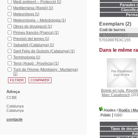
Idi
Medi ambient -- Protecció
[1]
Paraules c
Mediterrània (Regió)
[1]
Classifica
Meteoròlegs
[1]
Permal
Meteorologia -- Metodologia
[1]
Exemplars (2)
Obres de divulgació
[1]
Codi de barres
Pirineu francès (França)
[1]
AET0000005321
Previsió del temps
[1]
5701000TEXC155
Sabadell (Catalunya)
[1]
Dans le même r
Sant Feliu de Guíxols (Catalunya)
[1]
Terminologia
[1]
Terol (Aragó : Província)
[1]
Turó de l'Home (Montseny : Muntanya)
[1]
Bolets en ruta. Ripollè
Adreça
Marc Casabosch
(201
CCBE
Catalunya
Aludes
/
Rodés i Mu
Catalunya
Públic
ISBD
contacte
T
Tipus de docum
Aut