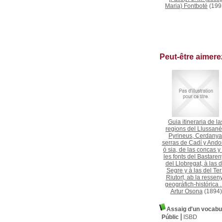
Maria) Fontboté
(199
Peut-être aimer
Guia itineraria de la
regions del Llussané
Pyrineus, Cerdanya
serras de Cadí y Andor
ó sia, de las concas y
les fonts del Bastaren
del Llobregat, à las d
Segre y à las del Ter
Riutort, ab la ressen
geográfich-histórica ..
Artur Osona
(1894)
Assaig d'un vocabul
Públic
ISBD