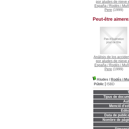
por aludes de nieve 
España
/
Rodés i Muñ
Pere
(1999)
Peut-être aimer
Análisis de los accide
por aludes de nieve 
España
/
Rodés i Muñ
Pere
(1999)
Aludes
/
Rodés i Mu
Públic
ISBD
T
Tipus de docum
Aut
Menció d'edi
Edito
Data de publica
Nombre de pàgi