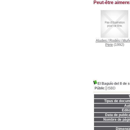
Peut-être aimer
Aludes
/
Rodés i Muñ
Pere
(1992)
El Baguío del 8 de 
Públic
ISBD
T
Tipus de docum
Aut
Edito
Data de publica
Nombre de pàgi
Dimensi