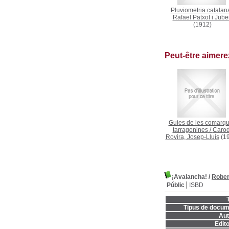
Pluviometria catalan
Rafael Patxot i Jube
(1912)
Peut-être aimer
Guies de les comarq
tarragonines
/
Carod
Rovira, Josep-Lluís
(19
¡Avalancha!
/
Rober
Públic
ISBD
T
Tipus de docum
Aut
Edito