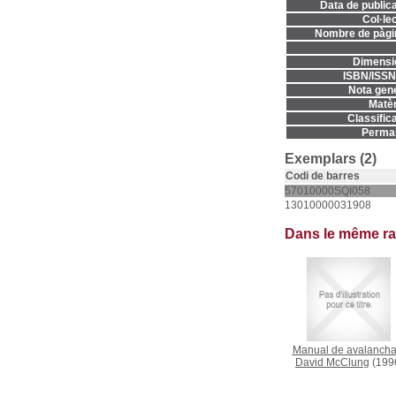
Data de publica
Col·lec
Nombre de pàgi
Dimensi
ISBN/ISSN
Nota gene
Matèr
Classifica
Permal
Exemplars (2)
Codi de barres
57010000SQI058
13010000031908
Dans le même r
Manual de avalanch
David McClung
(199