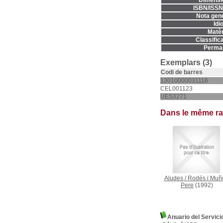
Dimensi
ISBN/ISSN
Nota gene
Idi
Matèr
Classifica
Permal
Exemplars (3)
Codi de barres
13010000031116
CEL001123
UES3271
Dans le même r
Aludes
/
Rodés i Muñ
Pere
(1992)
Anuario del Servic