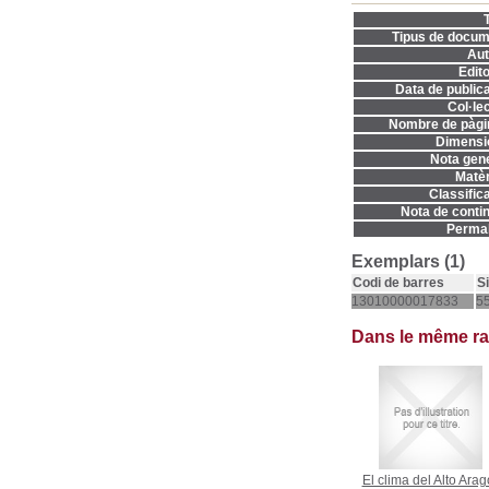
T
Tipus de docum
Aut
Edito
Data de publica
Col·lec
Nombre de pàgi
Dimensi
Nota gene
Matèr
Classifica
Nota de contin
Permal
Exemplars (1)
Codi de barres
S
13010000017833
55
Dans le même r
El clima del Alto Ara