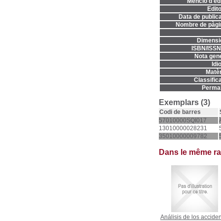
Menció d'edi
Edito
Data de publica
Nombre de pàgi
Dimensi
ISBN/ISSN
Nota gene
Idi
Matèr
Classifica
Permal
Exemplars (3)
Codi de barres
57010000SQI017
13010000028231
35010000009782
Dans le même r
Análisis de los accide