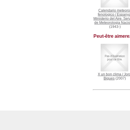
Calendario meteoro
fenologico
/
Espanya
Ministerio del Aire. Ser
de Meteorologia Naci
(1943-)
Peut-être aimer
X un bon clima
/
Jor
Bigues
(2007)