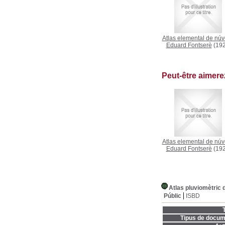
Atlas elemental de núv
Eduard Fontserè
(192
Peut-être aimer
Atlas elemental de núv
Eduard Fontserè
(192
Atlas pluviomètric 
Públic
ISBD
T
Tipus de docum