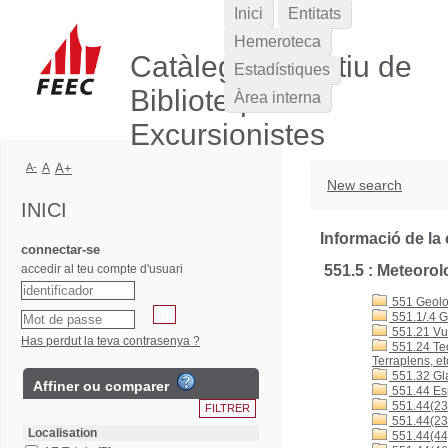
Inici
Entitats
Hemeroteca
Catàleg Col·lectiu de
Estadístiques
Biblioteques
Àrea interna
Excursionistes
A-
A
A+
New search
INICI
Informació de la 
connectar-se
accedir al teu compte d'usuari
551.5 : Meteorol
551 Geolog
551.1/.4 G
551.21 Vul
Has perdut la teva contrasenya ?
551.24 Tec
Terraplens, et
551.32 Gla
Affiner ou comparer
551.44 Esp
551.44(23
551.44(23
Localisation
551.44(44