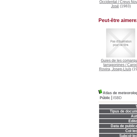
Occidental
/
Creus Nov
José
(1983)
Peut-être aimer
Guies de les comarq
tarragonines
/
Carod
Rovira, Josep-Lluís
(19
Atlas de meteorolo
Públic
ISBD
T
Tipus de docum
Aut
Edito
Data de publica
Col·lec
Subcol·lec