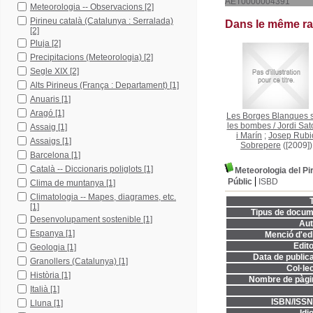
AET0000004391
Meteorologia -- Observacions
[2]
Pirineu català (Catalunya : Serralada)
Dans le même r
[2]
Pluja
[2]
Precipitacions (Meteorologia)
[2]
Segle XIX
[2]
Alts Pirineus (França : Departament)
[1]
Anuaris
[1]
Aragó
[1]
Les Borges Blanques 
les bombes
/
Jordi Sat
Assaig
[1]
i Marín
;
Josep Rubi
Assaigs
[1]
Sobrepere
([2009])
Barcelona
[1]
Català -- Diccionaris poliglots
[1]
Meteorologia del Pi
Públic
ISBD
Clima de muntanya
[1]
Climatologia -- Mapes, diagrames, etc.
T
[1]
Tipus de docum
Desenvolupament sostenible
[1]
Aut
Espanya
[1]
Menció d'edi
Edito
Geologia
[1]
Data de publica
Granollers (Catalunya)
[1]
Col·lec
Història
[1]
Nombre de pàgi
Italià
[1]
ISBN/ISSN
Lluna
[1]