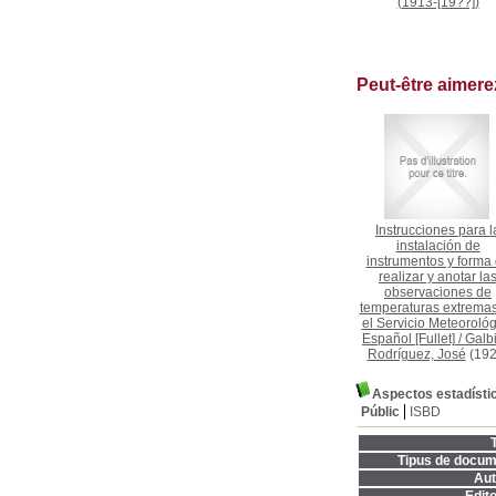
(1913-[19??])
Peut-être aimer
Instrucciones para l
instalación de
instrumentos y forma
realizar y anotar la
observaciones de
temperaturas extrema
el Servicio Meteorológ
Español [Fullet]
/
Galbi
Rodríguez, José
(192
Aspectos estadístic
Públic
ISBD
T
Tipus de docum
Aut