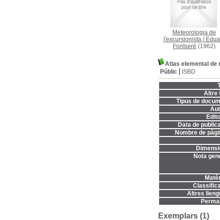
Meteorologia de
l'excursionista
/
Edua
Fontserè
(1962)
Atlas elemental de 
Públic
ISBD
T
Altre t
Tipus de docum
Aut
Edito
Data de publica
Nombre de pàgi
Dimensi
Nota gene
Matèr
Classifica
Altres lleng
Permal
Exemplars (1)