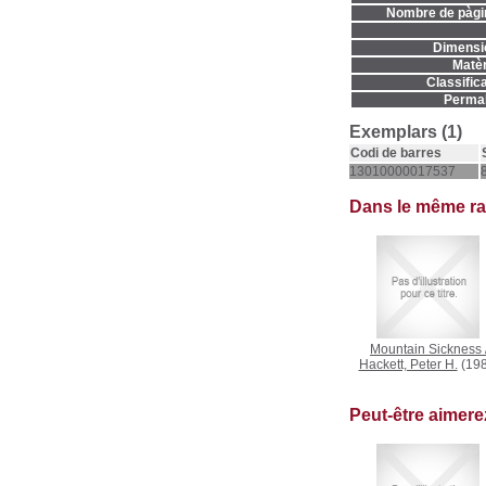
Nombre de pàgi
Dimensi
Matèr
Classifica
Permal
Exemplars (1)
Codi de barres
13010000017537
Dans le même r
Mountain Sickness
Hackett, Peter H.
(198
Peut-être aimer