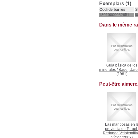
Exemplars (1)
Codi de barres
S
13010000032651
8
Dans le même r
Guía básica de los
minerales
/
Bauer, Jaro
(1981)
Peut-être aimer
Las mariposas en l
provincia de Teruel
Redondo Veintemilla
Víctor
(2002)