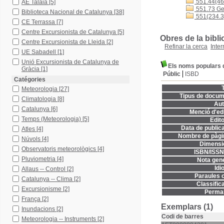
551.44(46
AE Talaia
[5]
551.73 Geo
Biblioteca Nacional de Catalunya
[38]
551(234.3)
CE Terrassa
[7]
Centre Excursionista de Catalunya
[5]
Obres de la bibli
Centre Excursionista de Lleida
[2]
Refinar la cerca
Inter
UE Sabadell
[1]
Unió Excursionista de Catalunya de
Els noms populars de
Gràcia
[1]
Públic
ISBD
Catégories
T
Meteorologia
[27]
Tipus de docum
Climatologia
[8]
Aut
Catalunya
[6]
Menció d'edi
Temps (Meteorologia)
[5]
Edito
Data de publica
Atles
[4]
Nombre de pàgi
Núvols
[4]
Dimensi
Observatoris meteorològics
[4]
ISBN/ISSN
Pluviometria
[4]
Nota gene
Idi
Allaus -- Control
[2]
Paraules c
Catalunya -- Clima
[2]
Classifica
Excursionisme
[2]
Permal
França
[2]
Exemplars (1)
Inundacions
[2]
Codi de barres
Meteorologia -- Instruments
[2]