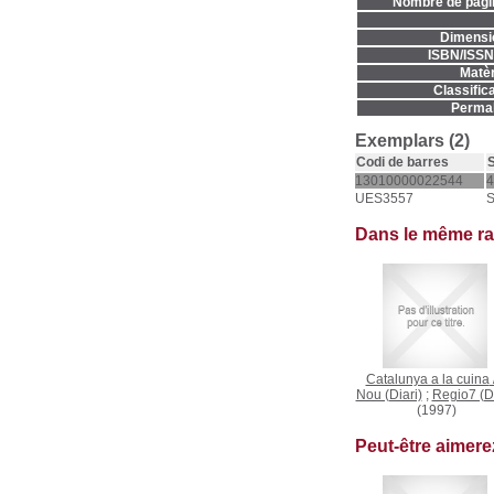
Nombre de pàgi
Dimensi
ISBN/ISSN
Matèr
Classifica
Permal
Exemplars (2)
Codi de barres
S
13010000022544
4
UES3557
Dans le même r
Catalunya a la cuina
Nou (Diari)
;
Regio7 (Di
(1997)
Peut-être aimer