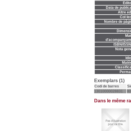
Edito
Data de publica
Altre ed
Col·lec
Nombre de pàgi
Dimensi
Mat
d'acompanyame
ISBN/ISSN
Nota gene
Idi
Matèr
Classifica
Permal
Exemplars (1)
Codi de barres
Si
13010000028831
80
Dans le même r