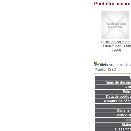
Peut-être aimer
L'Ofici de carreter
/
Castellví Martí, Lluí
(1998)
Oficis artesans de l
Públic
ISBD
T
Tipus de docum
Aut
Edito
Data de publica
Nombre de pàgi
Dimensi
ISBN/ISSN
Idi
Matèr
Classifica