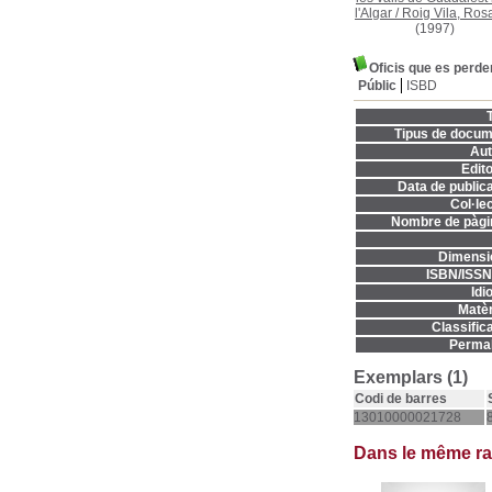
l'Algar
/
Roig Vila, Ros
(1997)
Oficis que es perde
Públic
ISBD
T
Tipus de docum
Aut
Edito
Data de publica
Col·lec
Nombre de pàgi
Dimensi
ISBN/ISSN
Idi
Matèr
Classifica
Permal
Exemplars (1)
Codi de barres
13010000021728
Dans le même r