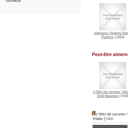
Artesans
/
Andreu Ra
Puigròs
(1988)
Peut-être aimer
L'Ofici de carreter
/
Mat
Solé Maseras
(1998
L'Ofici de carreter
/
Públic
ISBD
T