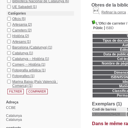
Biblioteca Nacional de Catalunya
[6]
Obres de la bibli
UE Sabadell
[1]
Refinar la cerca
Catégories
Oficis
[5]
L'Ofici de carreter
/
Artesania
[2]
Públic
ISBD
Carreters
[2]
Història
[2]
T
Tipus de docum
Artesans
[1]
Aut
Barcelona (Catalunya)
[1]
Edito
Catalunya
[1]
Data de publica
Catalunya -- Història
[1]
Col·lec
Nombre de pàgi
Comerç -- Història
[1]
Fotografia artística
[1]
Dimensi
Fotografies
[1]
ISBN/ISSN
Marina Baixa (País Valencià :
Idi
Comarca)
[1]
Matèr
Classifica
Permal
Adreça
Exemplars (1)
CCBE
Codi de barres
13010000029428
Catalunya
Catalunya
Dans le même r
contacte