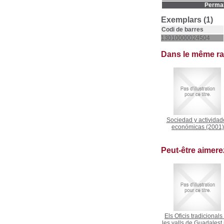
Permal
Exemplars (1)
Codi de barres
13010000024504
Dans le même r
Sociedad y actividad
económicas
(2001)
Peut-être aimer
Els Oficis tradicionals
les valls de Guadalest 