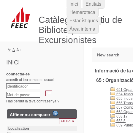
Inici
Entitats
Hemeroteca
Catàleg Col·lectiu de
Estadístiques
Biblioteques
Àrea interna
Excursionistes
A-
A
A+
New search
INICI
Informació de la 
connectar-se
accedir al teu compte d'usuari
65 : Organitzaci
651 Organi
654 Teleco
655 Indústr
Has perdut la teva contrasenya ?
656 Transp
657 Compta
658 Organi
Affiner ou comparer
658.17
658.5
659 Public
Localisation