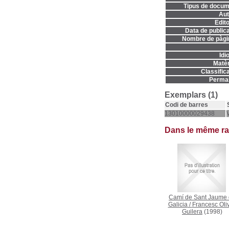
Tipus de docum
Aut
Edito
Data de publica
Nombre de pàgi
Idi
Matèr
Classifica
Permal
Exemplars (1)
Codi de barres
13010000029438
Dans le même r
Camí de Sant Jaume
Galicia
/
Francesc Oliv
Guilera
(1998)