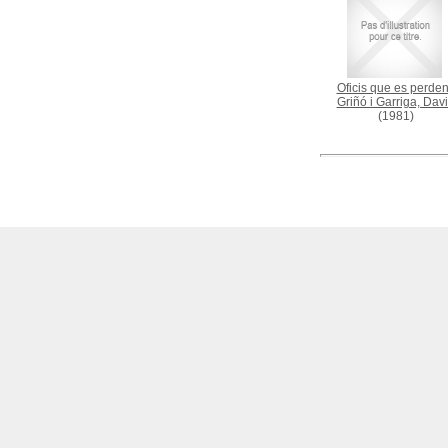
Oficis que es perde
Griñó i Garriga, Dav
(1981)