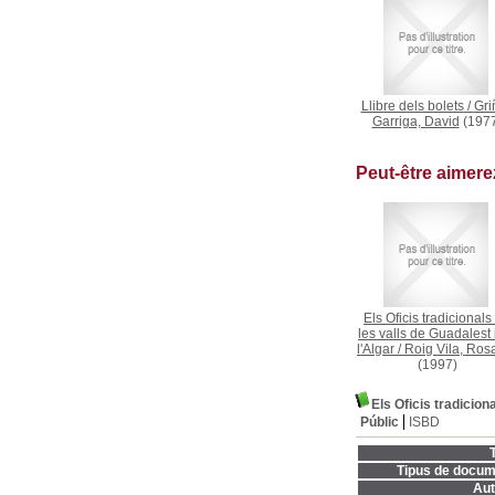
Llibre dels bolets
/
Gri
Garriga, David
(1977
Peut-être aimer
Els Oficis tradicionals
les valls de Guadalest 
l'Algar
/
Roig Vila, Ros
(1997)
Els Oficis tradicion
Públic
ISBD
T
Tipus de docum
Aut