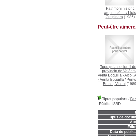
Patrimoni històric
arquitectònic
/
Lluís
Cuspinera
(1985)
Peut-être aimer
Topo guia sector III de
província de Valènci
Venta Boquilla - Alcoi, 
- Venta Boquilla
/
Penya
Brusel, Vicent
(1989
Tipus populars
/
Far
Públic
ISBD
T
Tipus de docum
Aut
Edito
Data de publica