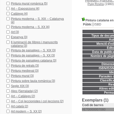
Penedès
/
Francesc 
Pintura mural romànica
[5]
Puig Rovira
(1980)
Art -- Exposicions
[4]
Catàlegs
[4]
Pintura moderna -- S. XIX -- Catalunya
Pintura catalana en 
[4]
Públic
ISBD
Pintura moderna -- S. XX
[4]
T
Art
[3]
Tipus de docum
Espanya
[3]
Aut
Il·luminació de llibres i manuscrits
Menció d'edi
catalana
[3]
Edito
Pintura de paisatges -- S. XIX
[3]
Data de publica
Pintura de paisatges -- S. XX
[3]
Nombre de pàgi
Pintura de paisatges catalana
[3]
Dimensi
Pintura de retrats
[3]
ISBN/ISSN
Pintura medieval
[3]
Idi
Pintura mural
[3]
Paraules c
Classifica
Pintura sobre taula romànica
[3]
Res
Segle XIX
[3]
Altres edit
Alps (Serralada)
[2]
Permal
Art -- Catàlegs
[2]
Exemplars (1)
Art -- Col·leccionistes i col·leccions
[2]
Codi de barres
Art català
[2]
AET0000007080
Art modern -- S. XX
[2]