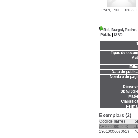
París, 1900-1930
(20
Boí, Burgal, Pedret,
Públic
ISBD
T
Tipus de docum
Aut
Edito
Data de publica
Nombre de pàgi
Dimensi
ISBN/ISSN
Matèr
Classifica
Permal
Exemplars (2)
Codi de barres
S
AET0000001203
J
13010000030518
4