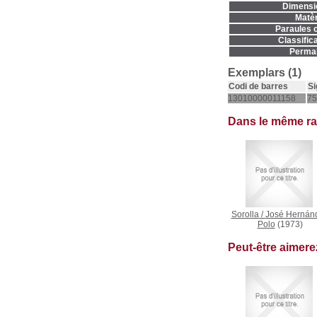
Dimensi
Matèr
Paraules c
Classifica
Permal
Exemplars (1)
Codi de barres
Si
13010000011158
75
Dans le même r
Sorolla
/
José Hernán
Polo
(1973)
Peut-être aimer