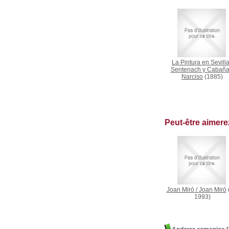
La Pintura en Sevill
Sentenach y Cabaña
Narciso
(1885)
Peut-être aimer
Joan Miró
/
Joan Miró
1993)