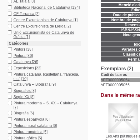
Aut
AE Talaia
[8]
Menció d'edi
Biblioteca Nacional de Catalunya
[134]
Edito
CE Terrassa
[2]
Data de publica
Centre Excursionista de Catalunya
[1]
Nombre de pàgi
Dimensi
Centre Excursionista de Lleida
[2]
ISBN/ISSN
Unió Excursionista de Catalunya de
Nota gene
Gràcia
[1]
Catégories
Idi
Pintors
[38]
Paraules c
Classifica
Pintura
[36]
Permal
Catalunya
[26]
Exposicions
[22]
Exemplars (2)
Pintura catalana, [castellana, francesa,
Codi de barres
etc.]
[10]
AET0000005054
Catalunya -- Biografia
[9]
AET0000005055
Biografies
[8]
Dans le même r
Segle XX
[8]
Pintura moderna -- S. XX -- Catalunya
[7]
Biografia
[6]
Pintura espanyola
[6]
Pintura mural catalana
[6]
Pintura romànica
[6]
Les Arts plàstiques a
Pintura gòtica
[5]