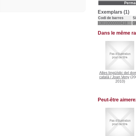
Permal
Exemplars (1)
Codi de barres
S
13010000000418
GF
Dans le même r
Atles lingüístic del do
català
/
Joan Veny
(20
2010)
Peut-être aimer