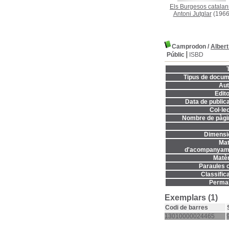
Els Burgesos catalan
Antoni Jutglar
(1966
Camprodon
/
Albert
Públic
ISBD
T
Tipus de docum
Aut
Edito
Data de publica
Col·lec
Nombre de pàgi
Dimensi
Mat
d'acompanyame
Matèr
Paraules c
Classifica
Permal
Exemplars (1)
Codi de barres
13010000024465