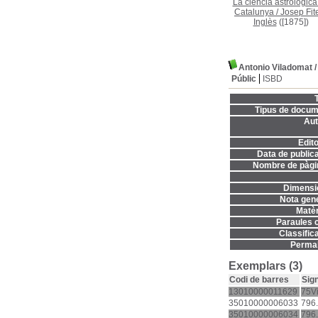
La ciencia astrológica
Catalunya
/
Josep Fite
Inglès
([1875])
Antonio Viladomat
Públic
ISBD
T
Tipus de docum
Aut
Edito
Data de publica
Nombre de pàgi
Dimensi
Nota gene
Matèr
Paraules c
Classifica
Permal
Exemplars (3)
Codi de barres
Sig
13010000011629
75Vi
35010000006033
796
35010000006034
796