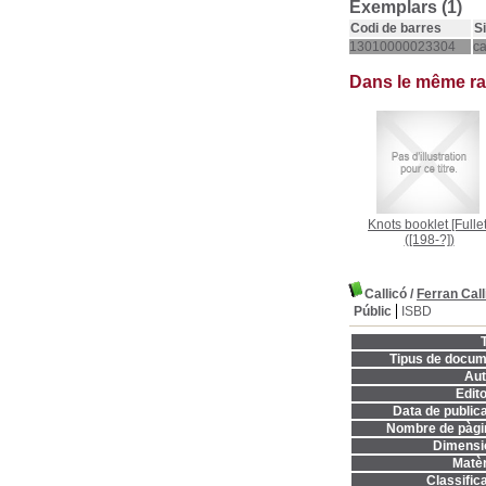
Exemplars (1)
Codi de barres
S
13010000023304
c
Dans le même r
Knots booklet [Fullet
([198-?])
Callicó
/
Ferran Call
Públic
ISBD
T
Tipus de docum
Aut
Edito
Data de publica
Nombre de pàgi
Dimensi
Matèr
Classifica