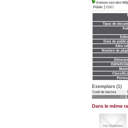
Antoon van den Wijn
Públic
ISBD
T
Tipus de docum
Aut
Edito
Data de publica
Altre ed
Nombre de pàgi
Dimensi
ISBN/ISSN
Matèr
Classifica
Permal
Exemplars (1)
Codi de barres
13010000035526
Dans le même r