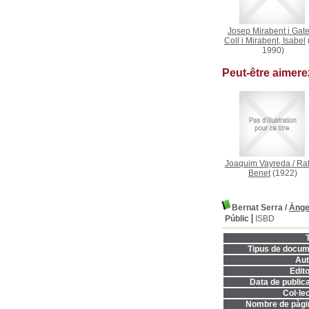
Josep Mirabent i Gate
Coll i Mirabent, Isabel
1990)
Peut-être aimer
Joaquim Vayreda
/
Raf
Benet
(1922)
Bernat Serra
/
Ànge
Públic
ISBD
T
Tipus de docum
Aut
Edito
Data de publica
Col·lec
Nombre de pàgi