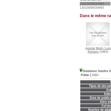
13010000034892
13010000034893
Dans le même r
Aguilar Moré
/
Luis
Romero
(1983)
Baldomer Galofre 
Públic
ISBD
T
Tipus de docum
Aut
Edito
Data de publica
Altre ed
Col·lec
Nombre de pàgi