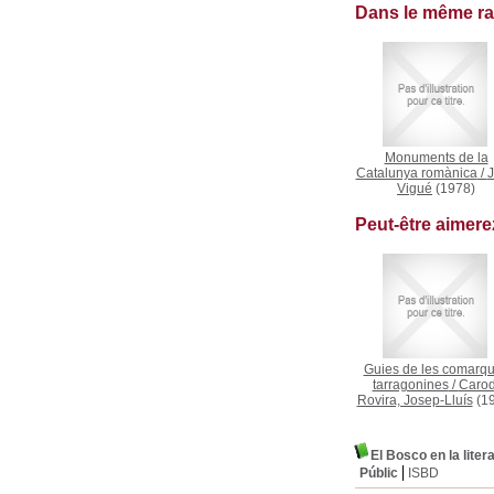
Dans le même r
Monuments de la
Catalunya romànica
/
J
Vigué
(1978)
Peut-être aimer
Guies de les comarq
tarragonines
/
Carod
Rovira, Josep-Lluís
(19
El Bosco en la liter
Públic
ISBD