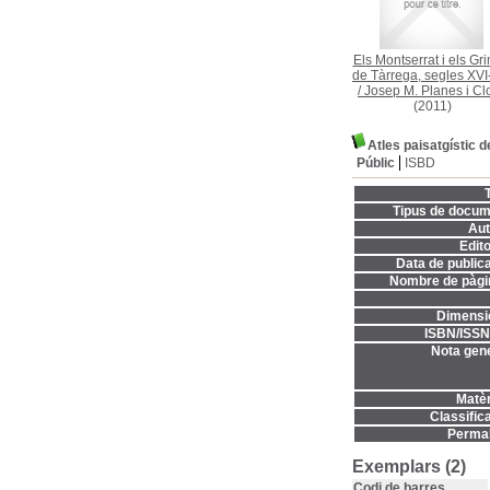
Els Montserrat i els Gr
de Tàrrega, segles XVI
/
Josep M. Planes i Cl
(2011)
Atles paisatgístic d
Públic
ISBD
T
Tipus de docum
Aut
Edito
Data de publica
Nombre de pàgi
Dimensi
ISBN/ISSN
Nota gene
Matèr
Classifica
Permal
Exemplars (2)
Codi de barres