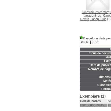
Guies de les comarq
tarragonines
/
Carod
Rovira, Josep-Lluís
(19
Barcelona vista per
Públic
ISBD
T
Tipus de docum
Aut
Edito
Data de publica
Nombre de pàgi
Dimensi
Matèr
Classifica
Permal
Exemplars (1)
Codi de barres
Si
13010000013945
91