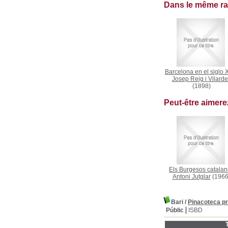
Dans le même r
Barcelona en el siglo 
Josep Reig i Vilarde
(1898)
Peut-être aimer
Els Burgesos catalan
Antoni Jutglar
(1966
Bari
/
Pinacoteca pro
Públic
ISBD
T