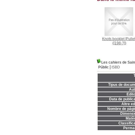
Knots booklet [Fullet
([198-?])
Les cahiers de Sain
Públic
ISBD
T
Tipus de docum
Aut
Edito
Data de publica
Altre ed
Nombre de pàgi
Dimensi
Matèr
Classifica
Permal