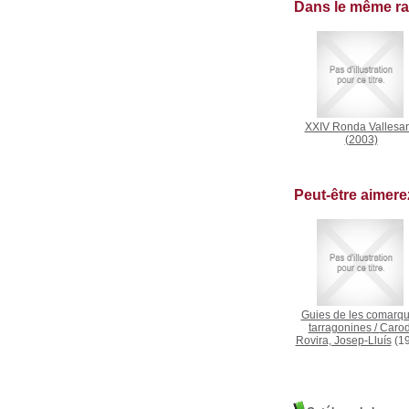
Dans le même r
XXIV Ronda Vallesa
(2003)
Peut-être aimer
Guies de les comarq
tarragonines
/
Carod
Rovira, Josep-Lluís
(19