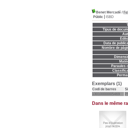
Benet Mercadé
/
Fel
Públic
ISBD
T
Tipus de docum
Aut
Edito
Data de publica
Nombre de pàgi
Dimensi
Matèr
Paraules c
Classifica
Permal
Exemplars (1)
Codi de barres
S
13010000005469
75
Dans le même r