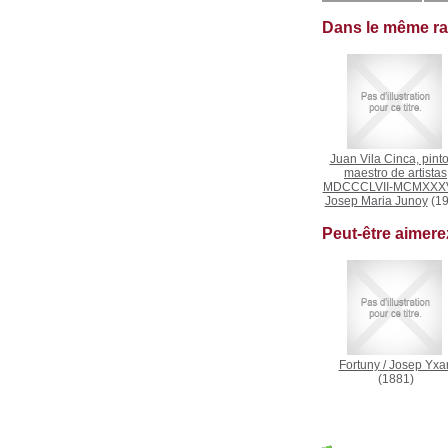
Dans le même r
Juan Vila Cinca, pinto
maestro de artistas
MDCCCLVII-MCMXXXV
Josep Maria Junoy
(19
Peut-être aimer
Fortuny
/
Josep Yxar
(1881)