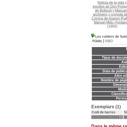
Noticia de la vida y
escritos de Don Prósp
de Bofarull y Mascar
archivero y cronista de
Corona de Aragon [Full
Manuel Milà i Fontan
(1860)
Les cahiers de Sain
Públic
ISBD
T
Tipus de docum
Aut
Edito
Data de publica
Altre ed
Nombre de pàgi
Dimensi
Matèr
Classifica
Permal
Exemplars (1)
Codi de barres
S
13010000023303
c
Dans le même r