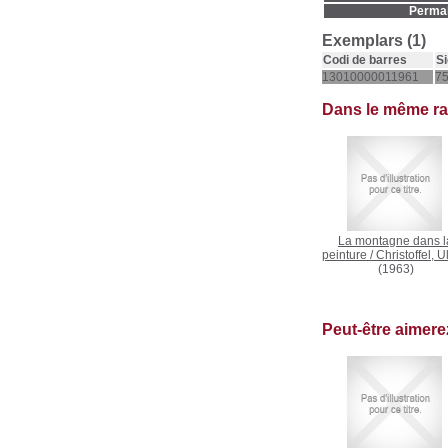
Permal
Exemplars (1)
Codi de barres
Si
13010000011961
75
Dans le même r
La montagne dans l
peinture
/
Christoffel, U
(1963)
Peut-être aimer