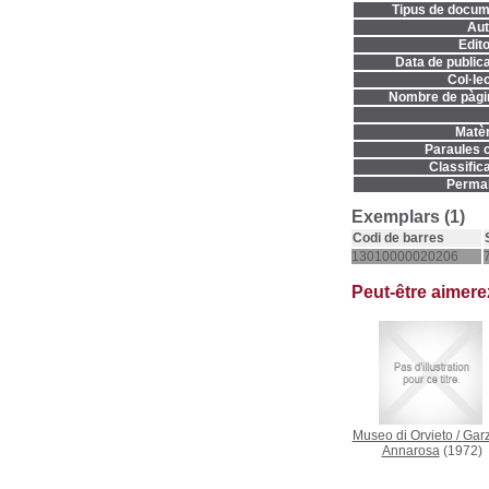
Tipus de docum
Aut
Edito
Data de publica
Col·lec
Nombre de pàgi
Matèr
Paraules c
Classifica
Permal
Exemplars (1)
Codi de barres
13010000020206
Peut-être aimer
Museo di Orvieto
/
Garz
Annarosa
(1972)