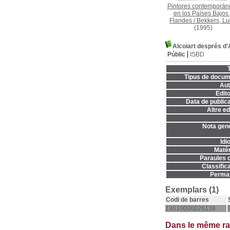
Pintores contemporán
en los Países Bajos 
Flandes
/
Bekkers, L
(1995)
Alcoiart després d'
Públic
ISBD
T
Tipus de docum
Aut
Edito
Data de publica
Altre ed
Nota gene
Idi
Matèr
Paraules c
Classifica
Permal
Exemplars (1)
Codi de barres
13010000026138
Dans le même r