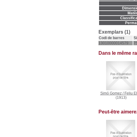
Dimensi
Matèr
Classifica
Permal
Exemplars (1)
Codi de barres
S
13010000014579
75
Dans le même r
Simó Gomez
/
Feliu El
(1913)
Peut-être aimer