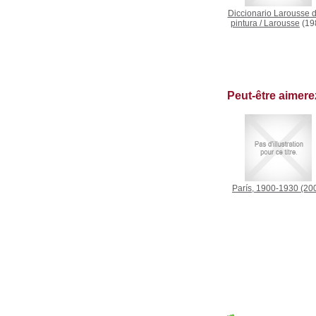
Diccionario Larousse d
pintura
/
Larousse
(19
Peut-être aimer
París, 1900-1930
(20