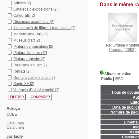
Artistes
[2]
Dans le même r
Catàlegs d'exposicions
[2]
Catedrals
[2]
Discursos acadèmics
[2]
Il·luminació de llibres i manuscrits
[2]
Modernisme (Art)
[2]
Museus d'art
[2]
P.N Ordesa y Mont
Pintura de paisatges
[2]
Perdido
([2002])
Pintura flamenca
[2]
Pintura rupestre
[2]
Realisme en l'art
[2]
Retrats
[2]
Album artístico
Romanticisme en l'art
[2]
Públic
ISBD
Segle XV
[2]
T
València (País Valencià)
[2]
Tipus de docum
Aut
Edito
Data de publica
Adreça
Nombre de pàgi
CCBE
Dimensi
Catalunya
Idi
Catalunya
Matèr
contacte
Classifica