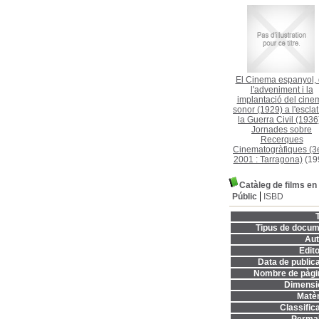
El Cinema espanyol,
l'adveniment i la
implantació del cine
sonor (1929) a l'escla
la Guerra Civil (1936
Jornades sobre
Recerques
Cinematogràfiques (3e
2001 : Tarragona)
(19
Catàleg de films en
Públic
ISBD
T
Tipus de docum
Aut
Edito
Data de publica
Nombre de pàgi
Dimensi
Matèr
Classifica