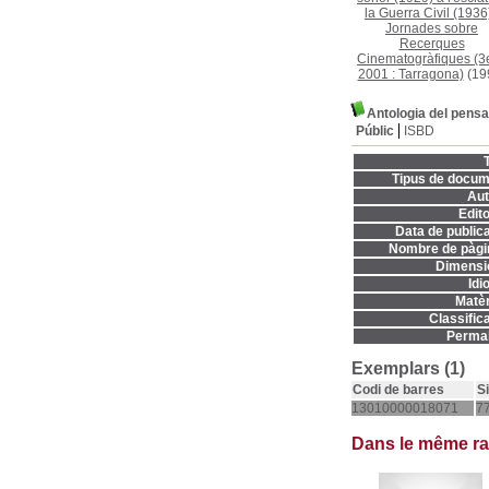
la Guerra Civil (1936
Jornades sobre
Recerques
Cinematogràfiques (3e
2001 : Tarragona)
(19
Antologia del pens
Públic
ISBD
T
Tipus de docum
Aut
Edito
Data de publica
Nombre de pàgi
Dimensi
Idi
Matèr
Classifica
Permal
Exemplars (1)
Codi de barres
S
13010000018071
7
Dans le même r