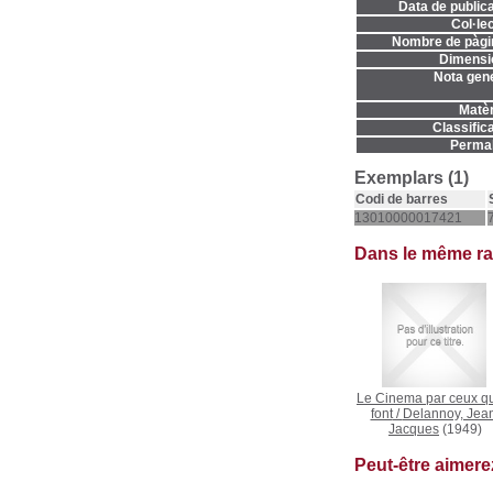
Data de publica
Col·lec
Nombre de pàgi
Dimensi
Nota gene
Matèr
Classifica
Permal
Exemplars (1)
Codi de barres
13010000017421
Dans le même r
Le Cinema par ceux qu
font
/
Delannoy, Jea
Jacques
(1949)
Peut-être aimer