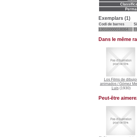
Classifica
Permal
Exemplars (1)
Codi de barres
S
13010000018064
7
Dans le même r
Los Films de dibujo
animados
/
Gómez Me
Luis
(1930)
Peut-être aimer