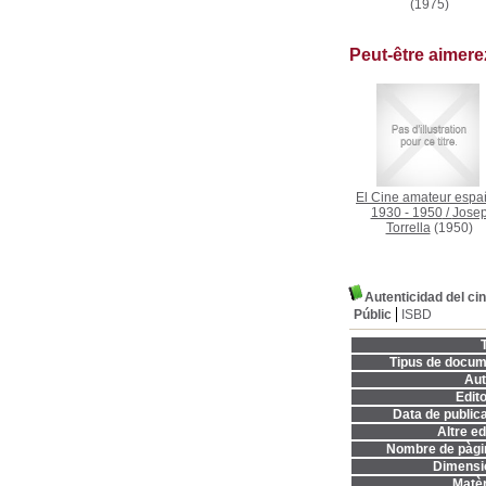
(1975)
Peut-être aimer
El Cine amateur espa
1930 - 1950
/
Jose
Torrella
(1950)
Autenticidad del c
Públic
ISBD
T
Tipus de docum
Aut
Edito
Data de publica
Altre ed
Nombre de pàgi
Dimensi
Matèr