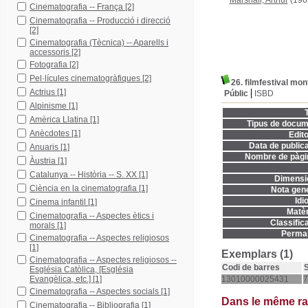
Marshall, Arthur
(196
Cinematografia -- França
[2]
Cinematografia -- Producció i direcció
[2]
Cinematografia (Tècnica) -- Aparells i
accessoris
[2]
Fotografia
[2]
Pel·lícules cinematogràfiques
[2]
26. filmfestival mon
Actrius
[1]
Públic
ISBD
Alpinisme
[1]
T
Amèrica Llatina
[1]
Tipus de docum
Anècdotes
[1]
Edito
Data de publica
Anuaris
[1]
Nombre de pàgi
Àustria
[1]
Catalunya -- Història -- S. XX
[1]
Dimensi
Ciència en la cinematografia
[1]
Nota gene
Idi
Cinema infantil
[1]
Matèr
Cinematografia -- Aspectes ètics i
Classifica
morals
[1]
Permal
Cinematografia -- Aspectes religiosos
[1]
Exemplars (1)
Cinematografia -- Aspectes religiosos --
Codi de barres
S
Església Catòlica, [Església
Evangèlica, etc.]
[1]
13010000025431
7
Cinematografia -- Aspectes socials
[1]
Dans le même r
Cinematografia -- Bibliografia
[1]