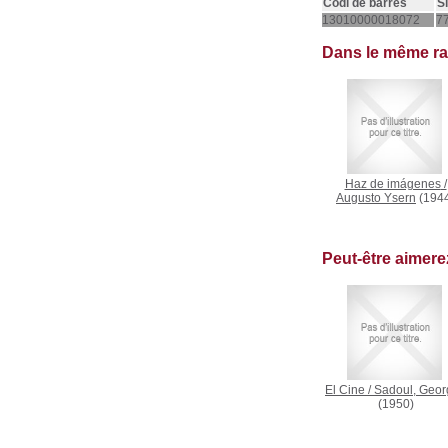
Codi de barres
S
13010000018072
77
Dans le même r
Haz de imágenes
/
Augusto Ysern
(194
Peut-être aimer
El Cine
/
Sadoul, Geor
(1950)