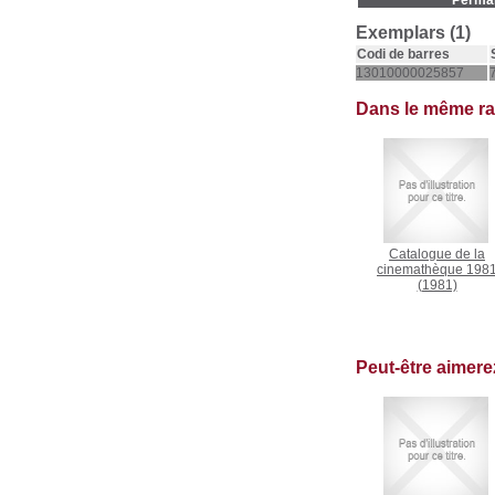
Permal
Exemplars (1)
Codi de barres
13010000025857
Dans le même r
Catalogue de la
cinemathèque 198
(1981)
Peut-être aimer