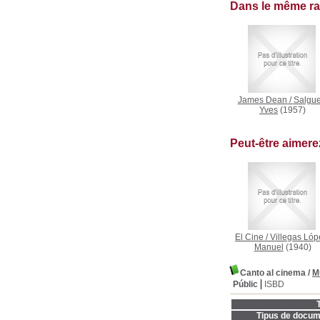
Dans le même r
James Dean
/
Salgue
Yves
(1957)
Peut-être aimer
El Cine
/
Villegas Lóp
Manuel
(1940)
Canto al cinema
/
M
Públic
ISBD
T
Tipus de docum