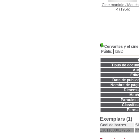
Cine montaje
/
Mouch
P.
(1956)
Cervantes y el cine
Públic
ISBD
T
Tipus de docum
Aut
Edito
Data de publica
Nombre de pàgi
Dimensi
Matèr
Paraules c
Classifica
Permal
Exemplars (1)
Codi de barres
Si
13011000017956
77