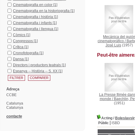
Cinematografia en color
[1]
Cinematografia en la historiografia
[1]
Cinematografia i història
[1]
Cinematografia i infants
[1]
Cinematografia i llengua
[1]
Còmics
[1]
Mecánica del guió
Congressos
[1]
cinematográfico
/
Barb
José Luis
(1957)
Crítica
[1]
Cronofotografia
[1]
Peut-être aimer
Dansa
[1]
Directors i productors teatrals
[1]
Espanya -- Història -- S. XX
[1]
Adreça
La Presse filmée dans
CCBE
monde
/
Baechlin, Pe
(1951)
Catalunya
Catalunya
contacte
Acting
/
Boleslavsk
Públic
ISBD
T