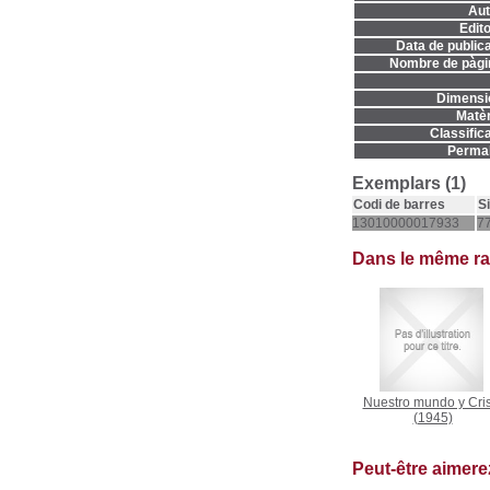
Aut
Edito
Data de publica
Nombre de pàgi
Dimensi
Matèr
Classifica
Permal
Exemplars (1)
Codi de barres
S
13010000017933
7
Dans le même r
Nuestro mundo y Cris
(1945)
Peut-être aimer