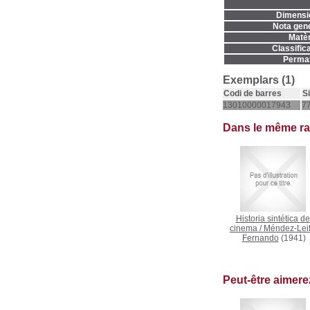
Dimensi
Nota gene
Matèr
Classifica
Permal
Exemplars (1)
Codi de barres
S
13010000017943
7
Dans le même r
Historia sintética de
cinema
/
Méndez-Leit
Fernando
(1941)
Peut-être aimer