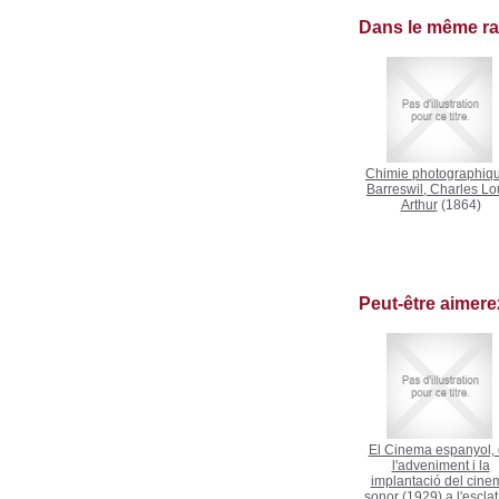
Dans le même r
Chimie photographiq
Barreswil, Charles Lo
Arthur
(1864)
Peut-être aimer
El Cinema espanyol,
l'adveniment i la
implantació del cine
sonor (1929) a l'escla