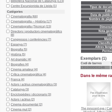
Biblioteca Nacional de Catalunya
[123]
T
Centre Excursionista de Lleida
[1]
Tipus de docum
Edito
Catégories
Data de publica
Cinematografia
[66]
Nombre de pàgi
Cinematografia -- Història
[17]
Cinematografia (Tècnica)
[15]
Dimensi
Nota gene
Directors i productors cinematogràfics
[8]
Idi
Matèr
Congressos i conferències
[7]
Classifica
Espanya
[7]
Altres lleng
Biografia
[5]
Permal
Història
[5]
Exemplars (1)
Art dramàtic
[4]
Codi de barres
Biografies
[4]
13010000031146
7
Cinema amateur
[4]
Crítica cinematogràfica
[4]
Dans le même r
França
[4]
Actors i actrius cinematogràfics
[3]
Catalunya
[3]
Enciclopèdies i diccionaris
[3]
Actors i actrius
[2]
Cinema documental
[2]
The innocent eye
/
Cal
Cinema mut
[2]