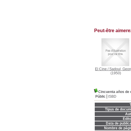
Peut-être aimer
El Cine
/
Sadoul, Geor
(1950)
Cincuenta años de 
Públic
ISBD
T
Tipus de docum
Aut
Edito
Data de publica
Nombre de pàgi