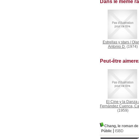
Dans le même r
Estrellas y stars
/
Ola
Antonio D.
(1974)
Peut-être aimer
El Cine y la Danza
Fernández Cuenca, Ca
(1959)
Chang, le roman de 
Públic
ISBD