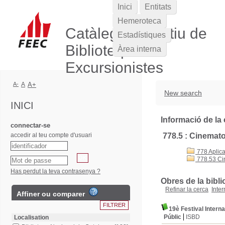
Inici
Entitats
Hemeroteca
Catàleg Col·lectiu de
Estadístiques
Biblioteques
Àrea interna
Excursionistes
A-
A
A+
New search
INICI
Informació de la 
connectar-se
accedir al teu compte d'usuari
778.5 : Cinematog
778 Aplica
778.53 Cin
Has perdut la teva contrasenya ?
Obres de la bibli
Refinar la cerca
Inter
Affiner ou comparer
19è Festival Inter
Públic
ISBD
Localisation