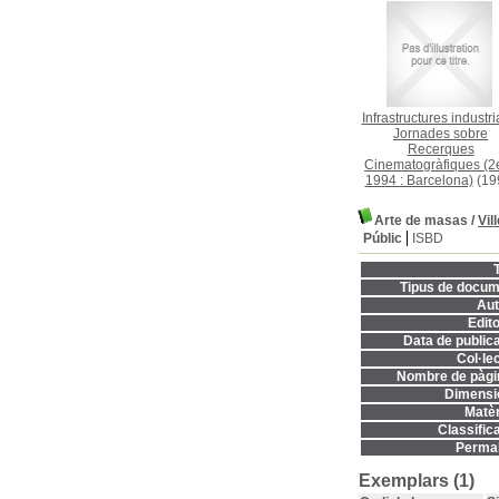
Infrastructures industri
Jornades sobre
Recerques
Cinematogràfiques (2e
1994 : Barcelona)
(19
Arte de masas
/
Vil
Públic
ISBD
T
Tipus de docum
Aut
Edito
Data de publica
Col·lec
Nombre de pàgi
Dimensi
Matèr
Classifica
Permal
Exemplars (1)