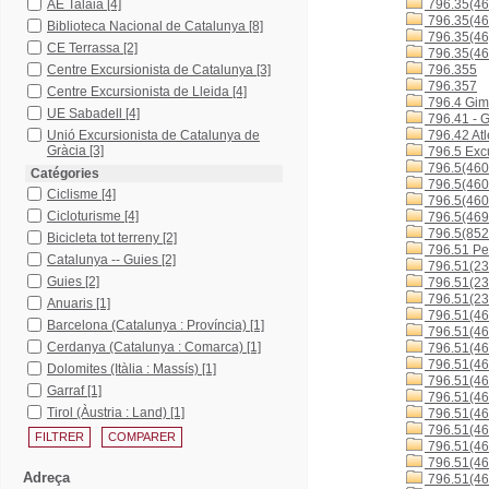
AE Talaia
[4]
796.35(46
796.35(46
Biblioteca Nacional de Catalunya
[8]
796.35(46
CE Terrassa
[2]
796.35(46
Centre Excursionista de Catalunya
[3]
796.355
796.357
Centre Excursionista de Lleida
[4]
796.4 Gimn
UE Sabadell
[4]
796.41 - G
Unió Excursionista de Catalunya de
796.42 Atl
Gràcia
[3]
796.5 Excu
796.5(460
Catégories
796.5(460
Ciclisme
[4]
796.5(460
Cicloturisme
[4]
796.5(46
796.5(852
Bicicleta tot terreny
[2]
796.51 Ped
Catalunya -- Guies
[2]
796.51(23
Guies
[2]
796.51(23
796.51(23
Anuaris
[1]
796.51(46
Barcelona (Catalunya : Província)
[1]
796.51(46
Cerdanya (Catalunya : Comarca)
[1]
796.51(46
796.51(46
Dolomites (Itàlia : Massís)
[1]
796.51(46
Garraf
[1]
796.51(4
Tirol (Àustria : Land)
[1]
796.51(4
796.51(4
796.51(4
796.51(46
Adreça
796.51(46