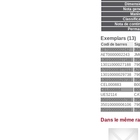
Dimensi
Nota gene
Matèr
Classifica
Nota de contin
Permal
Exemplars (13)
Codi de barres
Sig
AET0000002242
JMC
AET0000002243
JMC
13010000027188
796
13011000027188
796
57010000BTT013
A2L
13010000029738
796
13010000029739
796
CEL000883
B00
CEL000884
B00
UES2114
CA
35010000005798
796
35010000006106
796
35010000006489
796
Dans le même r