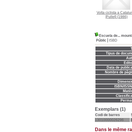
Volta ciclista a Catalu
[Fullet]
(1986)
Escuela de... mount
Públic
ISBD
T
Tipus de docum
Aut
Edito
Data de publica
Nombre de pàgi
Dimensi
ISBN/ISSN
Matèr
Classifica
Permal
Exemplars (1)
Codi de barres
13010000026296
Dans le même r