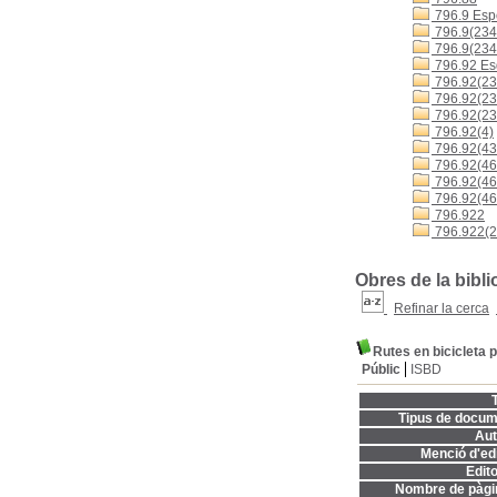
796.9 Espo
796.9(234
796.9(234
796.92 Es
796.92(23
796.92(23
796.92(23
796.92(4)
796.92(43
796.92(460
796.92(4
796.92(46
796.922
796.922(2
Obres de la bibli
Refinar la cerca
Rutes en bicicleta 
Públic
ISBD
T
Tipus de docum
Aut
Menció d'edi
Edito
Nombre de pàgi