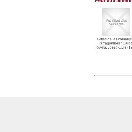
Peut-être aimer
Guies de les comarq
tarragonines
/
Carod
Rovira, Josep-Lluís
(19