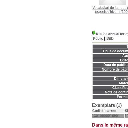
Vocabulari de la neu i 
esports d'hivern
(199
Kuklos annual for c
Públic
ISBD
T
Tipus de docum
Aut
Edito
Data de publica
Nombre de pàgi
Dimensi
Matèr
Classifica
Nota de contin
Permal
Exemplars (1)
Codi de barres
S
13010000016901
7
Dans le même r