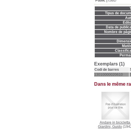
Públic
ISBD
T
Tipus de docum
Aut
Edito
Data de publica
Nombre de pàgi
Dimensi
Matèr
Classifica
Permal
Exemplars (1)
Codi de barres
13010000020610
Dans le même r
Andare in bicicletta
Giardini, Guido
(194