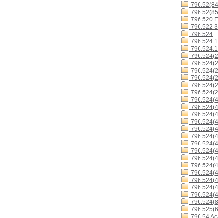
796.52(84
796.52(85
796.520 E
796.522 
796.524
796.524.1
796.524.1
796.524(2
796.524(2
796.524(2
796.524(2
796.524(2
796.524(2
796.524(4
796.524(4
796.524(4
796.524(4
796.524(4
796.524(4
796.524(
796.524(4
796.524(4
796.524(4
796.524(4
796.524(4
796.524(4
796.524(4
796.524(8
796.525(6
796.54 Ac