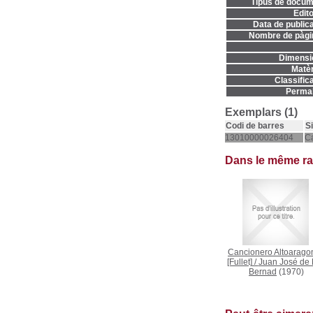
Tipus de docum
Edito
Data de publica
Nombre de pàgi
Dimensi
Matèr
Classifica
Permal
Exemplars (1)
Codi de barres
S
13010000026404
C
Dans le même r
Cancionero Altoarago
[Fullet]
/
Juan José de
Bernad
(1970)