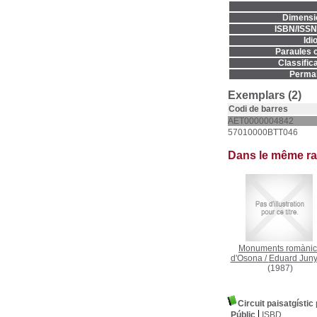
Dimensi
ISBN/ISSN
Idi
Paraules c
Classifica
Permal
Exemplars (2)
Codi de barres
AET0000004842
57010000BTT046
Dans le même r
Monuments romànic
d'Osona
/
Eduard Juny
(1987)
Circuit paisatgístic
Públic
ISBD