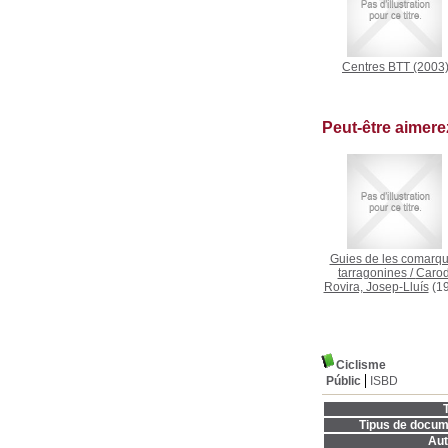
Centres BTT
(2003
Peut-être aimer
Guies de les comarq
tarragonines
/
Carod
Rovira, Josep-Lluís
(19
Ciclisme
Públic
ISBD
T
Tipus de docum
Aut