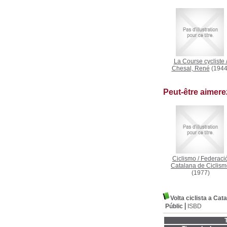
La Course cycliste
Chesal, René
(1944
Peut-être aimer
Ciclismo
/
Federaci
Catalana de Ciclis
(1977)
Volta ciclista a Cata
Públic
ISBD
T