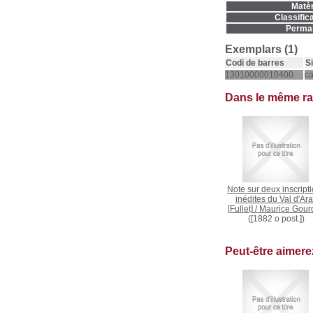
Matèr
Classifica
Permal
Exemplars (1)
Codi de barres
S
13010000010400
c
Dans le même r
Note sur deux inscript
inédites du Val d'Ar
[Fullet]
/
Maurice Gour
([1882 o post.])
Peut-être aimer