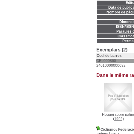
Edito
Data de publica
Nombre de pàgi
Dimensi
ISBN/ISSN
Paraules c
Classifica
Permal
Exemplars (2)
Codi de barres
CEL000860
24010000000032
Dans le même r
Hoquei sobre patin
(1992)
Ciclismo
/
Federaci