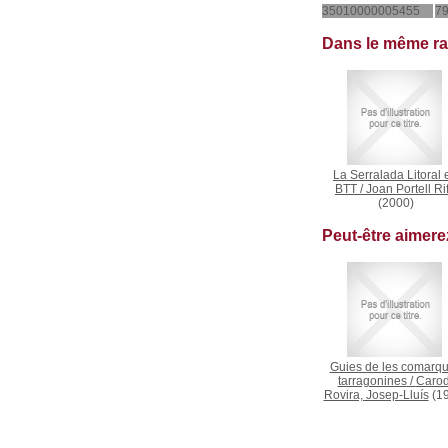
35010000005455
79
Dans le même r
La Serralada Litoral 
BTT
/
Joan Portell Ri
(2000)
Peut-être aimer
Guies de les comarq
tarragonines
/
Carod
Rovira, Josep-Lluís
(19