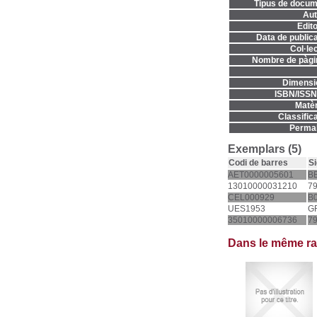
Tipus de docum
Aut
Edito
Data de publica
Col·lec
Nombre de pàgi
Dimensi
ISBN/ISSN
Matèr
Classifica
Permal
Exemplars (5)
Codi de barres
Si
AET0000005601
B
13010000031210
79
CEL000929
B
UES1953
G
35010000006736
7
Dans le même r