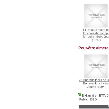
El Retaule major d
l'Esgléia de Tremp
Torruella i Boix, Joa
(1997)
Peut-être aimer
25 itineraris fàcils de 
Bonaventura i Ivars
Jaume
(1994)
El Garraf en BTT
/
J
Públic
ISBD
T