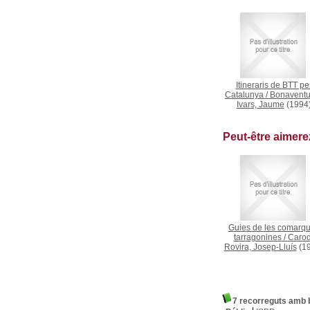
Itineraris de BTT pe
Catalunya
/
Bonaventu
Ivars, Jaume
(1994
Peut-être aimer
Guies de les comarq
tarragonines
/
Carod
Rovira, Josep-Lluís
(19
7 recorreguts amb b