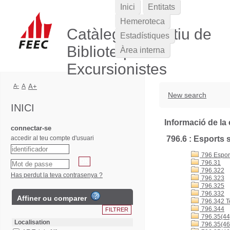
Inici
Entitats
Hemeroteca
Catàleg Col·lectiu de
Estadístiques
Biblioteques
Àrea interna
Excursionistes
A-
A
A+
New search
INICI
Informació de la 
connectar-se
accedir al teu compte d'usuari
796.6 : Esports 
796 Esports
796.31
796.322
Has perdut la teva contrasenya ?
796.323
796.325
796.332
Affiner ou comparer
796.342 T
796.344
796.35(44
Localisation
796.35(46