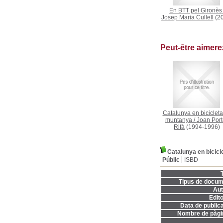
En BTT pel Gironès
Josep Maria Cullell
(20
Peut-être aimer
Catalunya en bicicleta
muntanya
/
Joan Port
Rifà
(1994-1996)
Catalunya en bicic
Públic
ISBD
T
Tipus de docum
Aut
Edito
Data de publica
Nombre de pàgi