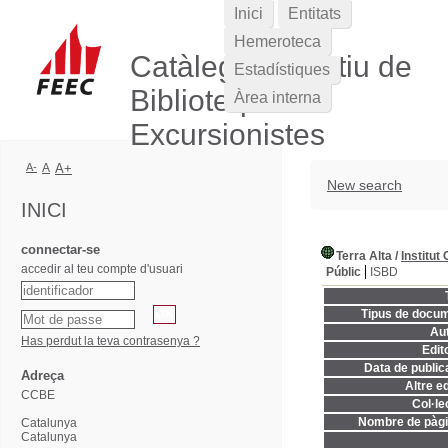
Inici
Entitats
Hemeroteca
Catàleg Col·lectiu de
Estadístiques
Biblioteques
Àrea interna
Excursionistes
A-
A
A+
New search
INICI
connectar-se
Terra Alta
/
Institut
accedir al teu compte d'usuari
Públic
ISBD
Tipus de docum
Aut
Has perdut la teva contrasenya ?
Edito
Data de publica
Adreça
Altre ed
CCBE
Col·le
Nombre de pàgi
Catalunya
Catalunya