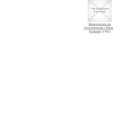
Meteorologia de
l'excursionista
/
Edua
Fontserè
(1962)