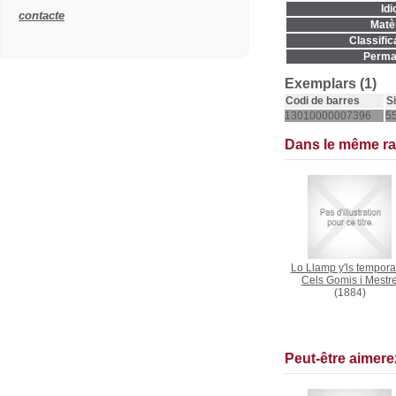
Idi
contacte
Matèr
Classific
Permal
Exemplars (1)
Codi de barres
S
13010000007396
55
Dans le même r
Lo Llamp y'ls tempora
Cels Gomis i Mestr
(1884)
Peut-être aimer