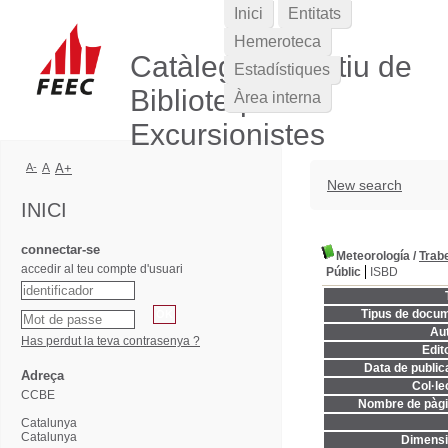
Inici
Entitats
Hemeroteca
Catàleg Col·lectiu de
Estadístiques
Biblioteques
Àrea interna
Excursionistes
A-
A
A+
New search
INICI
connectar-se
Meteorología
/
Trabe
accedir al teu compte d'usuari
Públic
ISBD
Tipus de docum
Aut
Has perdut la teva contrasenya ?
Edito
Data de publica
Adreça
Col·le
CCBE
Nombre de pàgi
Catalunya
Catalunya
Dimensi