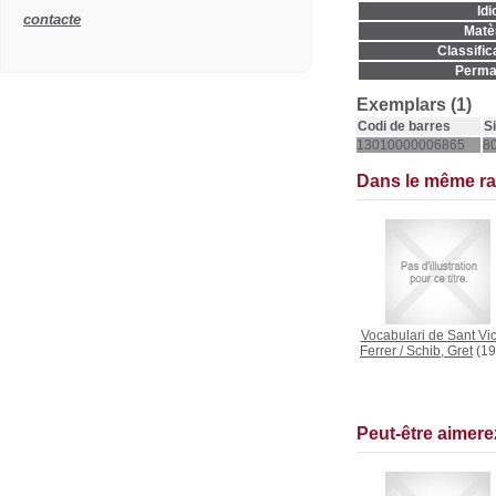
Idi
contacte
Matèr
Classific
Permal
Exemplars (1)
Codi de barres
S
13010000006865
8
Dans le même r
Vocabulari de Sant Vi
Ferrer
/
Schib, Gret
(19
Peut-être aimer