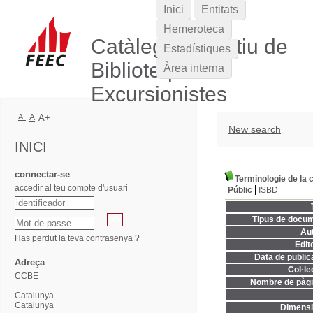
Inici
Entitats
Hemeroteca
Catàleg Col·lectiu de
Estadístiques
Biblioteques
Àrea interna
Excursionistes
A-
A
A+
New search
INICI
connectar-se
Terminologie de la 
accedir al teu compte d'usuari
Públic
ISBD
Tipus de docum
Aut
Has perdut la teva contrasenya ?
Edito
Data de publica
Adreça
Col·le
CCBE
Nombre de pàgi
Catalunya
Catalunya
Dimensi