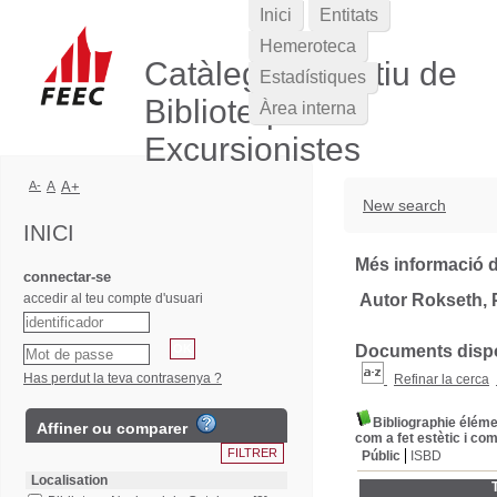
Inici
Entitats
Hemeroteca
Catàleg Col·lectiu de
Estadístiques
Biblioteques
Àrea interna
Excursionistes
A-
A
A+
New search
INICI
Més informació d
connectar-se
accedir al teu compte d'usuari
Autor Rokseth, 
Documents dispon
Has perdut la teva contrasenya ?
Refinar la cerca
Bibliographie élémen
Affiner ou comparer
com a fet estètic i com
Públic
ISBD
Localisation
T