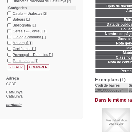
Biblioteca Nacional de Catalunya
[2]
Tipus de docum
Catégories
Aut
Català -- Dialectes
[2]
Balears
[1]
Edito
Data de publica
Bibliografia
[1]
Col·lec
Cereals -- Conreu
[1]
Nombre de pàgi
Filologia catalana
[1]
Dimensi
Mallorquí
[1]
Nota gene
Idi
Occità antic
[1]
Matèr
Provençal -- Dialectes
[1]
Classifica
Terminologia
[1]
Nota de contin
Permal
Adreça
Exemplars (1)
CCBE
Codi de barres
S
13010000002674
80
Catalunya
Catalunya
Dans le même r
contacte