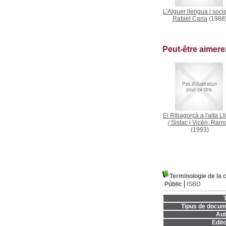
L'Alguer llengua i socie
Rafael Caria
(1988
Peut-être aimer
El Ribagorçà a l'alta Ll
/
Sistac i Vicén, Ram
(1993)
Terminologie de la 
Públic
ISBD
T
Tipus de docum
Aut
Edito