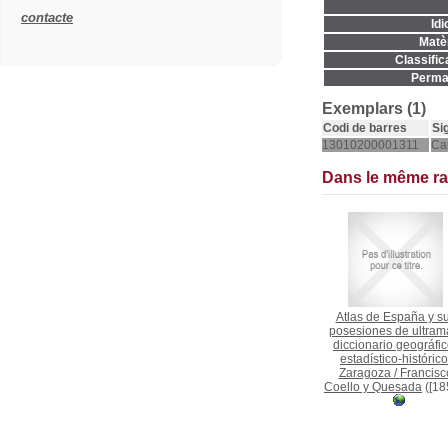
contacte
Idi
Matèr
Classific
Permal
Exemplars (1)
Codi de barres
Si
13010200001311
Ca
Dans le même r
Atlas de España y s
posesiones de ultrama
diccionario geográfic
estadístico-histórico
Zaragoza
/
Francisc
Coello y Quesada
([18