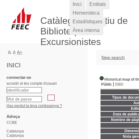
Inici
Entitats
Hemeroteca
Catàleg Col·lectiu de
Estadístiques
Biblioteques
Àrea interna
Excursionistes
A-
A
A+
New search
INICI
connectar-se
Historical map of t
accedir al teu compte d'usuari
Públic
ISBD
Tipus de docum
Aut
Has perdut la teva contrasenya ?
Edito
Data de publica
Adreça
Nombre de pàgi
CCBE
Dimensi
Catalunya
Catalunya
Nota gene