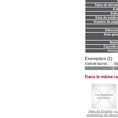
T
Tipus de docum
Aut
Edito
Data de publica
Nombre de pàgi
Dimensi
Nota gene
Matèr
Classifica
Permal
Exemplars (1)
Codi de barres
Si
13010200000723
Ca
Dans le même r
Atlas de España y s
posesiones de ultrama