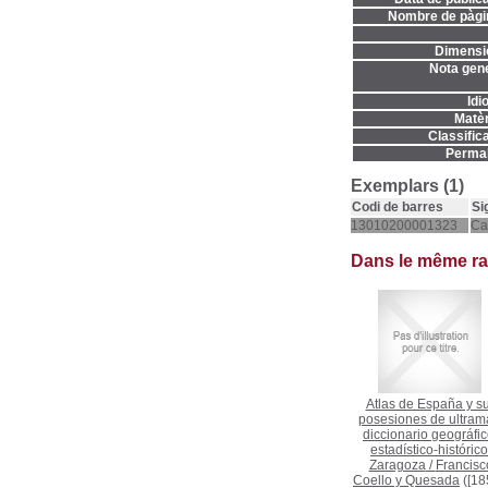
Nombre de pàgi
Dimensi
Nota gene
Idi
Matèr
Classifica
Permal
Exemplars (1)
Codi de barres
Si
13010200001323
Ca
Dans le même r
Atlas de España y s
posesiones de ultrama
diccionario geográfic
estadístico-histórico
Zaragoza
/
Francisc
Coello y Quesada
([18