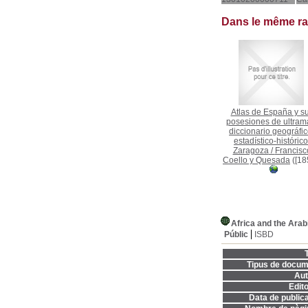
Dans le même r
Atlas de España y s
posesiones de ultrama
diccionario geográfic
estadístico-histórico
Zaragoza
/
Francisc
Coello y Quesada
([18
Africa and the Arab
Públic
ISBD
T
Tipus de docum
Aut
Edito
Data de publica