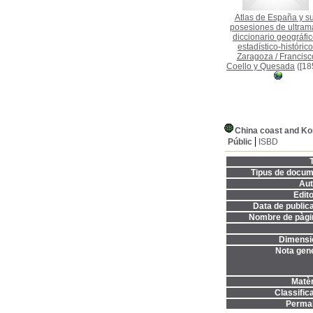
Atlas de España y s
posesiones de ultrama
diccionario geográfic
estadístico-histórico
Zaragoza
/
Francisc
Coello y Quesada
([18
China coast and Ko
Públic
ISBD
T
Tipus de docum
Aut
Edito
Data de publica
Nombre de pàgi
Dimensi
Nota gene
Matèr
Classifica
Permal