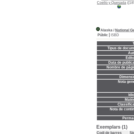
Coello y Quesada
([18
Alaska
/
National G
Públic
ISBD
T
Tipus de docum
Aut
Edito
Data de publica
Nombre de pàgi
Dimensi
Nota gene
Idi
Matèr
Classifica
Nota de contin
Permal
Exemplars (1)
Codi de barres
Si