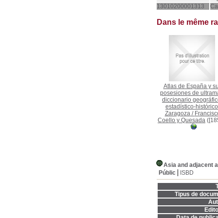
13010200001313
Ca
Dans le même r
Atlas de España y s
posesiones de ultrama
diccionario geográfic
estadístico-histórico
Zaragoza
/
Francisc
Coello y Quesada
([18
Asia and adjacent 
Públic
ISBD
T
Tipus de docum
Aut
Edito
Data de publica