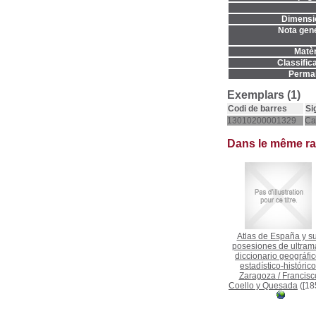
Dimensi
Nota gene
Matèr
Classifica
Permal
Exemplars (1)
Codi de barres
Si
13010200001329
Ca
Dans le même r
Atlas de España y s
posesiones de ultrama
diccionario geográfic
estadístico-histórico
Zaragoza
/
Francisc
Coello y Quesada
([18