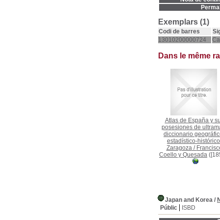
Permal
Exemplars (1)
Codi de barres
Si
13010200000724
Ca
Dans le même r
Atlas de España y s
posesiones de ultrama
diccionario geográfic
estadístico-histórico
Zaragoza
/
Francisc
Coello y Quesada
([18
Japan and Korea
/
N
Públic
ISBD