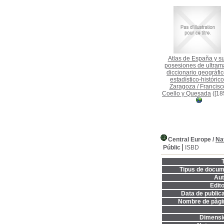
Atlas de España y s
posesiones de ultrama
diccionario geográfic
estadístico-histórico
Zaragoza
/
Francisc
Coello y Quesada
([18
Central Europe
/
Na
Públic
ISBD
T
Tipus de docum
Aut
Edito
Data de publica
Nombre de pàgi
Dimensi