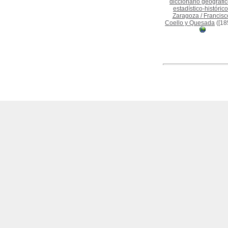
diccionario geográfic
estadístico-histórico
Zaragoza
/
Francisc
Coello y Quesada
([18