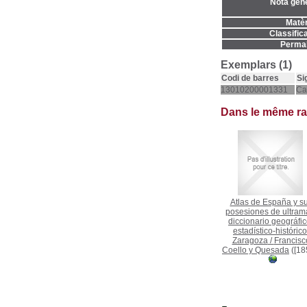
Nota gene
Matèr
Classifica
Permal
Exemplars (1)
Codi de barres
Si
13010200001331
Ca
Dans le même r
Atlas de España y s
posesiones de ultrama
diccionario geográfic
estadístico-histórico
Zaragoza
/
Francisc
Coello y Quesada
([18