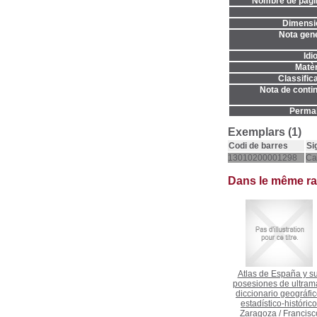
Nombre de pàgi
Dimensi
Nota gene
Idi
Matèr
Classifica
Nota de contin
Permal
Exemplars (1)
Codi de barres
Si
13010200001298
Ca
Dans le même r
Atlas de España y s
posesiones de ultrama
diccionario geográfic
estadístico-histórico
Zaragoza
/
Francisc