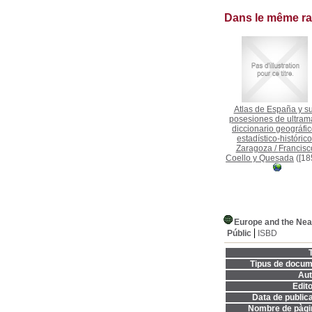
Dans le même r
Atlas de España y s
posesiones de ultrama
diccionario geográfic
estadístico-histórico
Zaragoza
/
Francisc
Coello y Quesada
([18
Europe and the Nea
Públic
ISBD
T
Tipus de docum
Aut
Edito
Data de publica
Nombre de pàgi