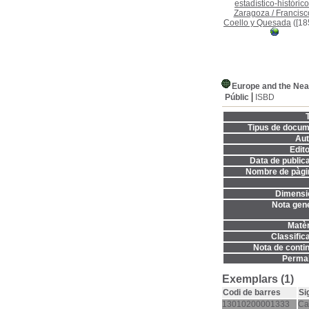
estadístico-histórico
Zaragoza
/
Francisc
Coello y Quesada
([18
Europe and the Nea
Públic
ISBD
T
Tipus de docum
Aut
Edito
Data de publica
Nombre de pàgi
Dimensi
Nota gene
Matèr
Classifica
Nota de contin
Permal
Exemplars (1)
Codi de barres
Si
13010200001333
Ca