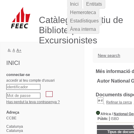
Inici
Entitats
Hemeroteca
Catàleg Col·lectiu de
Estadístiques
Biblioteques
Àrea interna
Excursionistes
A-
A
A+
New search
INICI
Més informació d
connectar-se
accedir al teu compte d'usuari
Autor National 
Documents dispon
Has perdut la teva contrasenya ?
Refinar la cerca
Adreça
Africa
/
National Ge
CCBE
Públic
ISBD
Catalunya
T
Catalunya
Tipus de docum