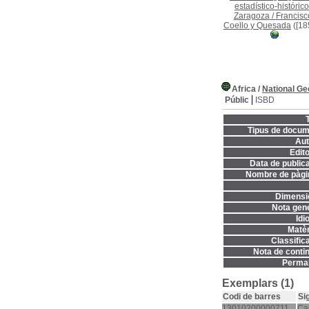
estadístico-histórico
Zaragoza
/
Francisc
Coello y Quesada
([18
Africa
/
National Ge
Públic
ISBD
T
Tipus de docum
Aut
Edito
Data de publica
Nombre de pàgi
Dimensi
Nota gene
Idi
Matèr
Classifica
Nota de contin
Permal
Exemplars (1)
Codi de barres
Si
13010200000711
Ca