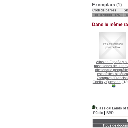
Exemplars (1)
Codi de barres
Si
13010200001326
Ca
Dans le même r
Atlas de España y s
posesiones de ultrama
diccionario geográfic
estadístico-histórico
Zaragoza
/
Francisc
Coello y Quesada
([18
Classical Lands of
Públic
ISBD
T
Tipus de docum