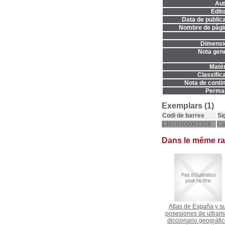
Aut
Edito
Data de publica
Nombre de pàgi
Dimensi
Nota gene
Matèr
Classifica
Nota de contin
Permal
Exemplars (1)
Codi de barres
Si
13010200001328
Ca
Dans le même r
Atlas de España y s
posesiones de ultrama
diccionario geográfic