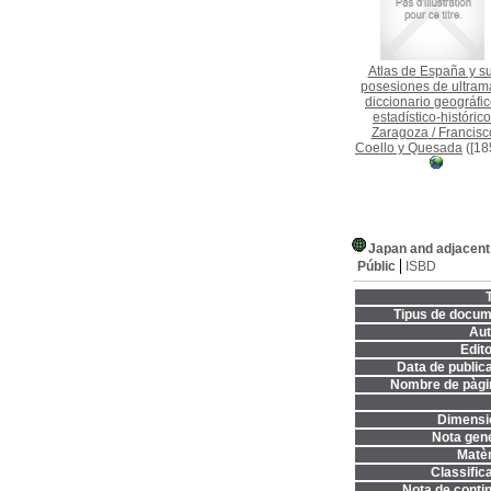
Atlas de España y s
posesiones de ultrama
diccionario geográfic
estadístico-histórico
Zaragoza
/
Francisc
Coello y Quesada
([18
Japan and adjacent 
Públic
ISBD
T
Tipus de docum
Aut
Edito
Data de publica
Nombre de pàgi
Dimensi
Nota gene
Matèr
Classifica
Nota de contin