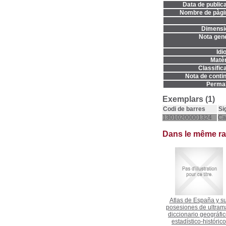
Data de publica
Nombre de pàgi
Dimensi
Nota gene
Idi
Matèr
Classifica
Nota de contin
Permal
Exemplars (1)
Codi de barres
Si
13010200001324
Ca
Dans le même r
Atlas de España y s
posesiones de ultrama
diccionario geográfic
estadístico-histórico