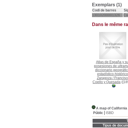
Exemplars (1)
Codi de barres
Si
13010200001326
Ca
Dans le même r
Atlas de España y s
posesiones de ultrama
diccionario geográfic
estadístico-histórico
Zaragoza
/
Francisc
Coello y Quesada
([18
A map of California
Públic
ISBD
T
Tipus de docum