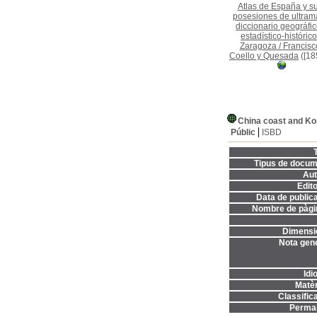
Atlas de España y s
posesiones de ultrama
diccionario geográfic
estadístico-histórico
Zaragoza
/
Francisc
Coello y Quesada
([18
China coast and Ko
Públic
ISBD
T
Tipus de docum
Aut
Edito
Data de publica
Nombre de pàgi
Dimensi
Nota gene
Idi
Matèr
Classifica
Permal