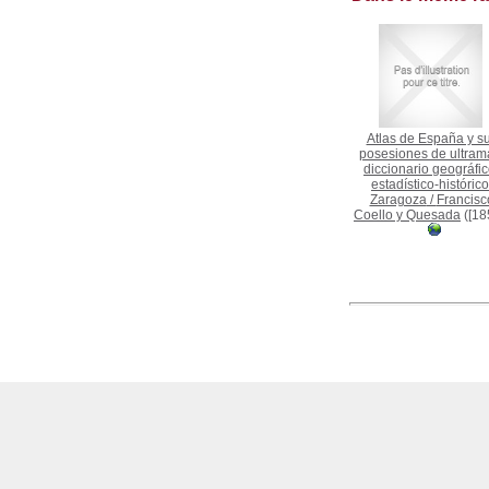
Atlas de España y s
posesiones de ultrama
diccionario geográfic
estadístico-histórico
Zaragoza
/
Francisc
Coello y Quesada
([18