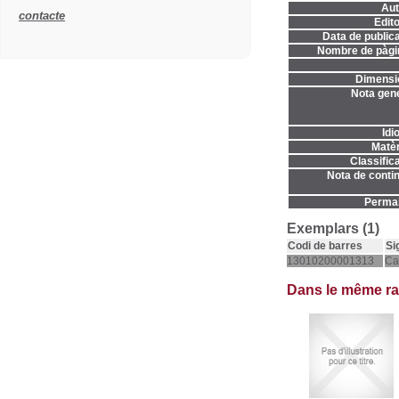
Aut
contacte
Edito
Data de publica
Nombre de pàgi
Dimensi
Nota gene
Idi
Matèr
Classifica
Nota de contin
Permal
Exemplars (1)
Codi de barres
Si
13010200001313
Ca
Dans le même r