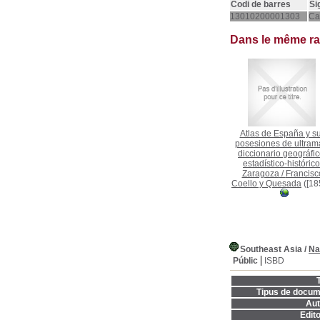
Codi de barres
Si
13010200001303
Ca
Dans le même r
Atlas de España y s
posesiones de ultrama
diccionario geográfic
estadístico-histórico
Zaragoza
/
Francisc
Coello y Quesada
([18
Southeast Asia
/
Na
Públic
ISBD
T
Tipus de docum
Aut
Edito