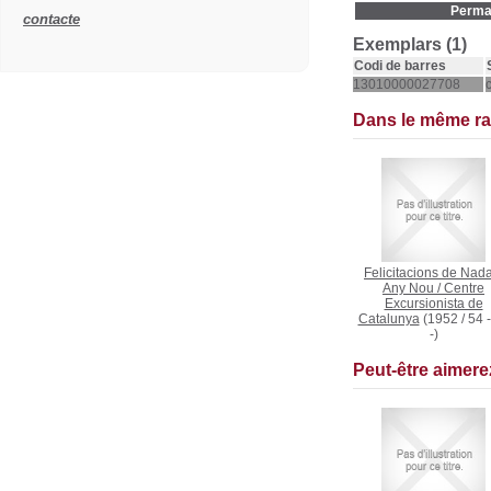
Permal
contacte
Exemplars (1)
Codi de barres
13010000027708
Dans le même r
Felicitacions de Nada
Any Nou
/
Centre
Excursionista de
Catalunya
(1952 / 54 
-)
Peut-être aimer