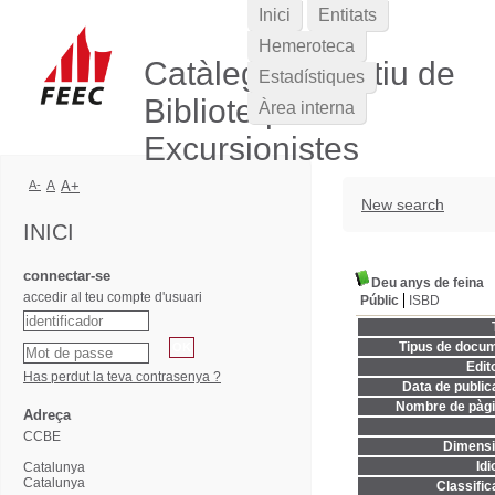
Inici
Entitats
Hemeroteca
Catàleg Col·lectiu de
Estadístiques
Biblioteques
Àrea interna
Excursionistes
A-
A
A+
New search
INICI
connectar-se
Deu anys de feina
accedir al teu compte d'usuari
Públic
ISBD
Tipus de docum
Edito
Has perdut la teva contrasenya ?
Data de publica
Nombre de pàgi
Adreça
CCBE
Dimensi
Idi
Catalunya
Catalunya
Classific