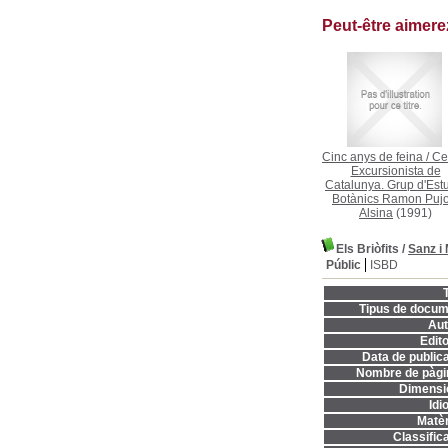
Peut-être aimer
Cinc anys de feina
/
Ce
Excursionista de
Catalunya. Grup d'Est
Botànics Ramon Pujol
Alsina
(1991)
Els Briòfits
/
Sanz i
Públic
ISBD
T
Tipus de docum
Aut
Edito
Data de publica
Nombre de pàgi
Dimensi
Idi
Matèr
Classifica