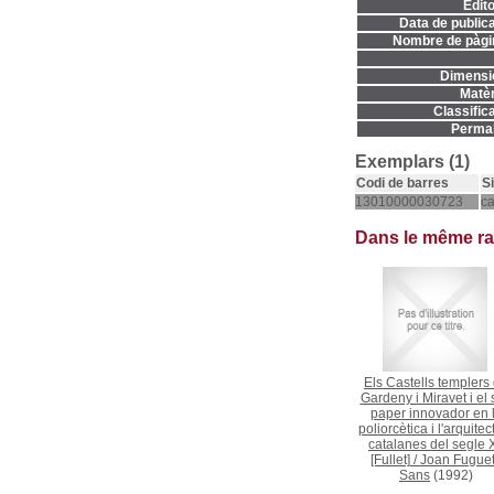
Edito
Data de publica
Nombre de pàgi
Dimensi
Matèr
Classifica
Permal
Exemplars (1)
Codi de barres
S
13010000030723
c
Dans le même r
Els Castells templers
Gardeny i Miravet i el
paper innovador en 
poliorcètica i l'arquitec
catalanes del segle X
[Fullet]
/
Joan Fuguet
Sans
(1992)