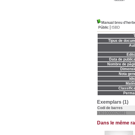
Manual breu d'herbo
Públic
ISBD
T
Tipus de docum
Aut
Edito
Data de publica
Nombre de pàgi
Dimensi
Nota gene
Idi
Matèr
Classifica
Permal
Exemplars (1)
Codi de barres
13010000026881
Dans le même r