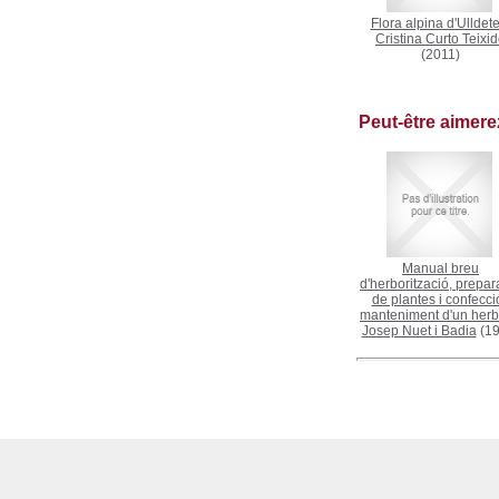
Flora alpina d'Ulldete
Cristina Curto Teixi
(2011)
Peut-être aimer
Manual breu
d'herborització, prepar
de plantes i confecció
manteniment d'un herb
Josep Nuet i Badia
(19