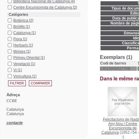
Biblioteca Nacional de Catalunya
[4]
T
Centre Excursionista de Catalunya
[2]
Tipus de docum
Edito
Catégories
Data de publica
Botànica
[2]
Nombre de pàgi
Briòfits
[1]
Catalunya
[1]
Dimensi
Idi
Flora
[1]
Classifica
Herbaris
[1]
Permal
Molses
[1]
Exemplars (1)
Pirineu Oriental
[1]
Codi de barres
Vegetació
[1]
13010000027708
Vi
[1]
Vinicultura
[1]
Dans le même r
Adreça
CCBE
Catalunya
Catalunya
Felicitacions de Nada
contacte
Any Nou
/
Centre
Excursionista de
Catalunya
(1952 / 54 
-)