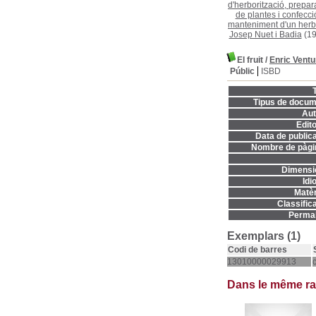
d'herborització, prepar
de plantes i confecció
manteniment d'un herb
Josep Nuet i Badia
(19
El fruit
/
Enric Ventu
Públic
ISBD
T
Tipus de docum
Aut
Edito
Data de publica
Nombre de pàgi
Dimensi
Idi
Matèr
Classifica
Permal
Exemplars (1)
Codi de barres
13010000029913
Dans le même r