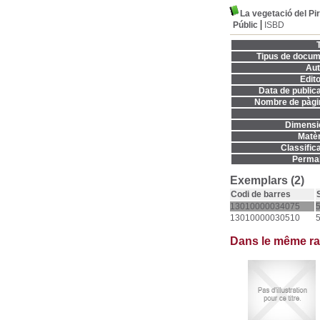
La vegetació del Pir
Públic
ISBD
T
Tipus de docum
Aut
Edito
Data de publica
Nombre de pàgi
Dimensi
Matèr
Classifica
Permal
Exemplars (2)
Codi de barres
13010000034075
13010000030510
Dans le même r