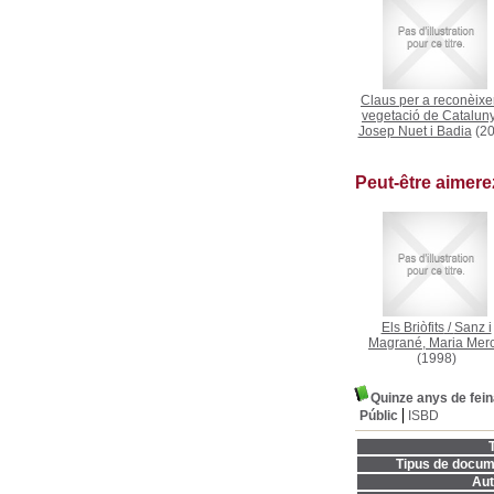
Claus per a reconèixer
vegetació de Catalun
Josep Nuet i Badia
(20
Peut-être aimer
Els Briòfits
/
Sanz i
Magrané, Maria Mer
(1998)
Quinze anys de feina
Públic
ISBD
T
Tipus de docum
Aut