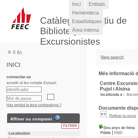
Inici
Entitats
Hemeroteca
Catàleg Col·lectiu de
Estadístiques
Biblioteques
Àrea interna
Excursionistes
A-
A
A+
New search
INICI
Més informació de
connectar-se
accedir al teu compte d'usuari
Centre Excursio
Pujol i Alsina
localitzada a :
Barce
Has perdut la teva contrasenya ?
Documents dispon
Refinar la cerca
Affiner ou comparer
Deu anys de feina
Públic
ISBD
Localisation