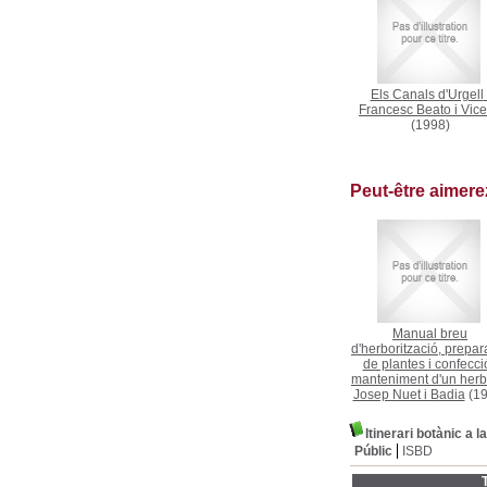
Els Canals d'Urgell
Francesc Beato i Vic
(1998)
Peut-être aimer
Manual breu
d'herborització, prepar
de plantes i confecció
manteniment d'un herb
Josep Nuet i Badia
(19
Itinerari botànic a l
Públic
ISBD
T