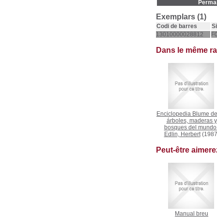
Permal
Exemplars (1)
Codi de barres
S
13010000028812
F
Dans le même r
Enciclopedia Blume de
árboles, maderas y
bosques del mundo
Edlin, Herbert
(1987
Peut-être aimer
Manual breu