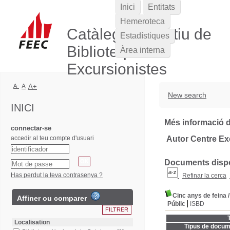
Inici
Entitats
Hemeroteca
Catàleg Col·lectiu de
Estadístiques
Biblioteques
Àrea interna
Excursionistes
A-
A
A+
New search
INICI
Més informació d
connectar-se
accedir al teu compte d'usuari
Autor Centre Ex
Documents dispon
Has perdut la teva contrasenya ?
Refinar la cerca
Cinc anys de feina
Affiner ou comparer
Públic
ISBD
T
Localisation
Tipus de docum