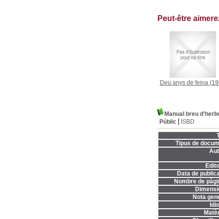
Peut-être aimer
Deu anys de feina
(19
Manual breu d'herbo
Públic
ISBD
T
Tipus de docum
Aut
Edito
Data de publica
Nombre de pàgi
Dimensi
Nota gene
Idi
Matèr