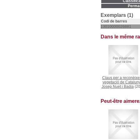
Classifica
Permal
Exemplars (1)
Codi de barres
13010000026881
Dans le même r
Claus per a reconèixer
vegetació de Catalun
Josep Nuet i Badia
(20
Peut-être aimer