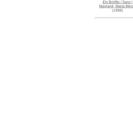
Els Briòfits
/
Sanz i
Magrané, Maria Mer
(1998)