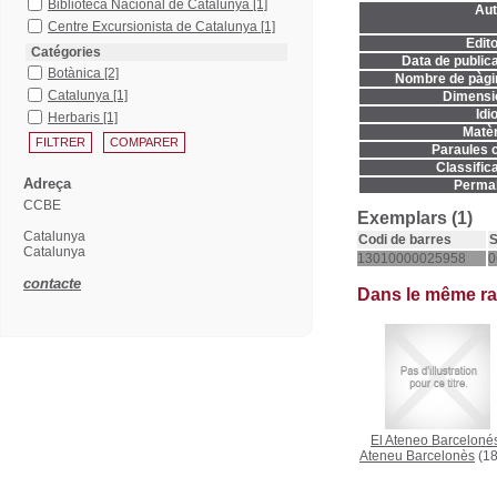
Biblioteca Nacional de Catalunya
[1]
Aut
Centre Excursionista de Catalunya
[1]
Edito
Catégories
Data de publica
Botànica
[2]
Nombre de pàgi
Catalunya
[1]
Dimensi
Idi
Herbaris
[1]
Matèr
Paraules c
Classifica
Adreça
Permal
CCBE
Exemplars (1)
Catalunya
Codi de barres
S
Catalunya
13010000025958
0
contacte
Dans le même r
El Ateneo Barceloné
Ateneu Barcelonès
(18