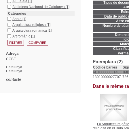
AE Talaia
[1]
Tipus de docum
Biblioteca Nacional de Catalunya
[1]
Aut
Edito
Catégories
Data de publica
Anoia
[1]
Altre ed
Arquitectura religiosa
[1]
Nombre de pàgi
Arquitectura romànica
[1]
Dimensi
Art romànic
[1]
Idi
Matèr
Classifica
Adreça
Permal
CCBE
Exemplars (2)
Catalunya
Codi de barres
Sig
Catalunya
AET0000003148
JMB
13010000027707
726.
contacte
Dans le même r
La Arquitectura góti
religiosa en el Bajo Ar