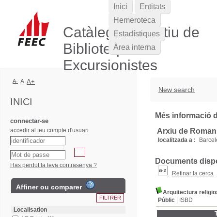
Inici
Entitats
Hemeroteca
Catàleg Col·lectiu de
Estadístiques
Biblioteques
Àrea interna
Excursionistes
A-
A
A+
New search
INICI
Més informació de
connectar-se
accedir al teu compte d'usuari
Arxiu de Romani
localitzada a :
Barce
Documents dispon
Has perdut la teva contrasenya ?
Refinar la cerca
Affiner ou comparer
Arquitectura religi
Públic
ISBD
Localisation
T