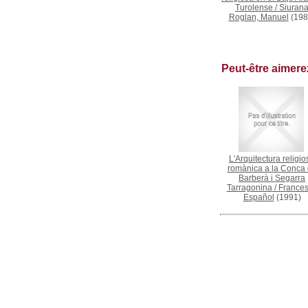
Turolense
/
Siuran
Roglan, Manuel
(198
Peut-être aimer
L'Arquitectura religio
romànica a la Conca
Barberà i Segarra
Tarragonina
/
France
Español
(1991)