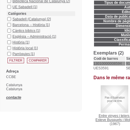
Biblioteca Nacional de Catalunya
[2]
Tipus de docum
UE Sabadell
[1]
Aut
Edito
Catégories
Data de publica
Sabadell (Catalunya)
[2]
Nombre de pàgi
Barcelona -- Història
[1]
Dimensi
Idi
Càntics bíblics
[1]
Matèr
Església -- Administració
[1]
Classifica
Història
[1]
Permal
Història local
[1]
Exemplars (2)
Parròquies
[1]
Codi de barres
Si
13010000008594
91
UES3591
S
Adreça
CCBE
Dans le même r
Catalunya
Catalunya
contacte
Entre vinyes i telers
Esteve Busquets i Mo
(1967)