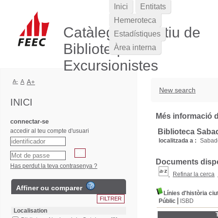
Inici
Entitats
Hemeroteca
Catàleg Col·lectiu de
Estadístiques
Biblioteques
Àrea interna
Excursionistes
A-
A
A+
New search
INICI
Més informació de
connectar-se
accedir al teu compte d'usuari
Biblioteca Saba
localitzada a :
Sabade
Documents dispon
Has perdut la teva contrasenya ?
Refinar la cerca
Affiner ou comparer
Línies d'història ci
Públic
ISBD
Localisation
T