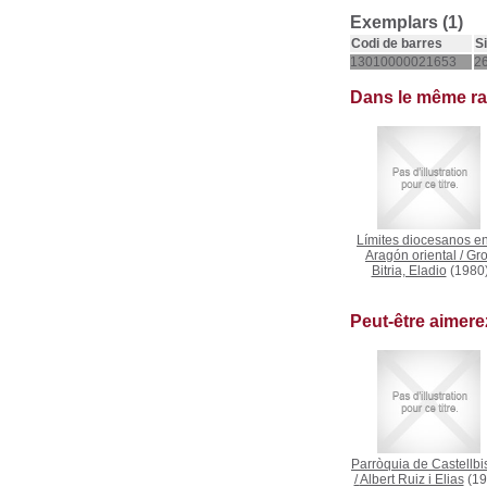
Exemplars (1)
Codi de barres
S
13010000021653
2
Dans le même r
Límites diocesanos en
Aragón oriental
/
Gr
Bitria, Eladio
(1980
Peut-être aimer
Parròquia de Castellbi
/
Albert Ruiz i Elias
(19