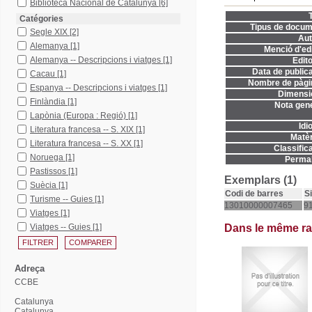
Biblioteca Nacional de Catalunya
[6]
T
Catégories
Tipus de docum
Segle XIX
[2]
Aut
Alemanya
[1]
Menció d'edi
Alemanya -- Descripcions i viatges
[1]
Edito
Data de publica
Cacau
[1]
Nombre de pàgi
Espanya -- Descripcions i viatges
[1]
Dimensi
Finlàndia
[1]
Nota gene
Lapònia (Europa : Regió)
[1]
Idi
Literatura francesa -- S. XIX
[1]
Matèr
Literatura francesa -- S. XX
[1]
Classifica
Noruega
[1]
Permal
Pastissos
[1]
Exemplars (1)
Suècia
[1]
Codi de barres
S
Turisme -- Guies
[1]
13010000007465
91
Viatges
[1]
Viatges -- Guies
[1]
Dans le même r
Adreça
CCBE
Catalunya
Catalunya