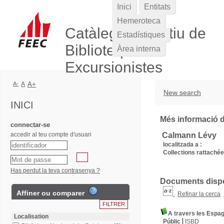
Inici
Entitats
Hemeroteca
Catàleg Col·lectiu de
Estadístiques
Biblioteques
Àrea interna
Excursionistes
A-
A
A+
New search
INICI
Més informació de
connectar-se
accedir al teu compte d'usuari
Calmann Lévy
localitzada a :
Collections rattachée
Has perdut la teva contrasenya ?
Documents dispon
Affiner ou comparer
Refinar la cerca
A travers les Espa
Localisation
Públic
ISBD