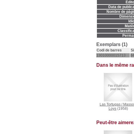
Edito
Data de publica
Nombre de pàgi
Dimensi
Idi
Matèr
Classifica
Permal
Exemplars (1)
Codi de barres
S
13010000015713
84
Dans le même r
Las Tortugas
/
Masso
Loys
(1958)
Peut-être aimer