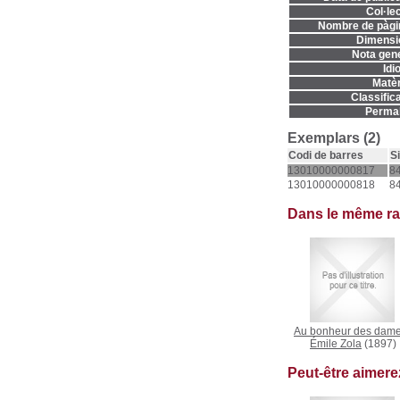
Col·lec
Nombre de pàgi
Dimensi
Nota gene
Idi
Matèr
Classifica
Permal
Exemplars (2)
Codi de barres
S
13010000000817
84
13010000000818
84
Dans le même r
Au bonheur des dam
Émile Zola
(1897)
Peut-être aimer