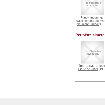
Rundwanderunge
zwischen Ems und We
Neumann, Rudolf
(19
Peut-être aimer
Pérou, Bolivie, Équate
Pierre de Zutter
(198