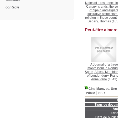
Notes of a residence in
Canary Islands, the so
contacte
of Spain and Algiers
ilustrative of the state
religion in those countr
Debary, Thomas
(185
Peut-être aimer
A Journal of a three
months'tour in Portug
Spain, Africa
/
Marchio
of Londonderry, Fran
Anne Vane
(1843)
Cinq-Mars, ou, Une 
Públic
ISBD
T
Tipus de docum
Aut
Edito
Data de publica