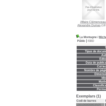
Affaire Clémenceau
Alexandre Dumas
(18
La Montagne
/
Miche
Públic
ISBD
T
Tipus de docum
Aut
Edito
Data de publica
Col·lec
Nombre de pàgi
Dimensi
Idi
Matèr
Classifica
Permal
Exemplars (1)
Codi de barres
130100000003505