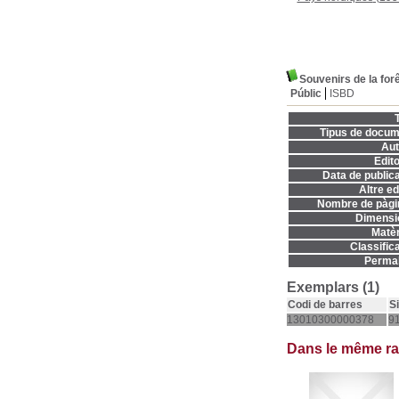
Souvenirs de la forê
Públic
ISBD
T
Tipus de docum
Aut
Edito
Data de publica
Altre ed
Nombre de pàgi
Dimensi
Matèr
Classifica
Permal
Exemplars (1)
Codi de barres
S
13010300000378
91
Dans le même r