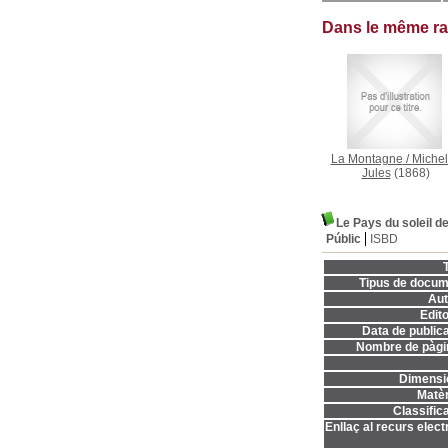
Dans le même r
La Montagne
/
Michel
Jules
(1868)
Le Pays du soleil de
Públic
ISBD
T
Tipus de docum
Aut
Edito
Data de publica
Nombre de pàgi
Dimensi
Matèr
Classifica
Enllaç al recurs elect