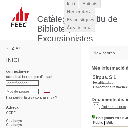
Inici
Entitats
Hemeroteca
Catàleg Col·lectiu de
Estadístiques
Biblioteques
Àrea interna
Excursionistes
A-
A
A+
New search
INICI
Més informació de
connectar-se
accedir al teu compte d'usuari
Sirpus, S.L.
localitzada a :
Collections rattachée
Has perdut la teva contrasenya ?
Documents dispon
Refinar la cerca
Adreça
CCBE
Peregrinos en el Ch
Catalunya
Públic
ISBD
Catalunya