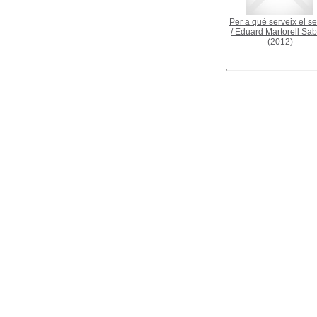
Per a què serveix el s
/
Eduard Martorell Sab
(2012)