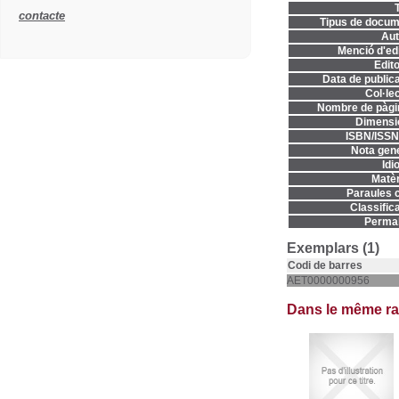
T
contacte
Tipus de docum
Aut
Menció d'edi
Edito
Data de publica
Col·lec
Nombre de pàgi
Dimensi
ISBN/ISSN
Nota gene
Idi
Matèr
Paraules c
Classifica
Permal
Exemplars (1)
Codi de barres
AET0000000956
Dans le même r