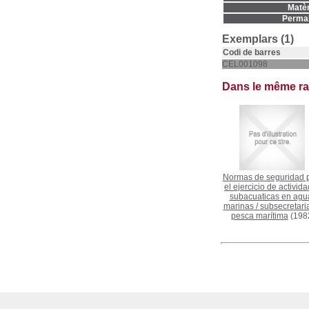
Matèr
Permal
Exemplars (1)
Codi de barres
CEL001098
Dans le même r
Normas de seguridad 
el ejercicio de activid
subacuaticas en agu
marinas
/
subsecretari
pesca marítima
(198