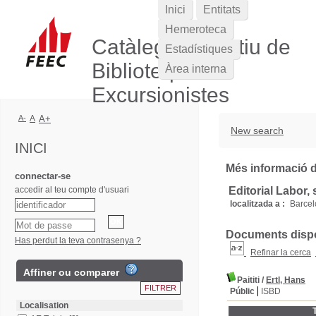
Inici
Entitats
Hemeroteca
Catàleg Col·lectiu de
Estadístiques
Biblioteques
Àrea interna
Excursionistes
A-
A
A+
New search
INICI
Més informació de
connectar-se
accedir al teu compte d'usuari
Editorial Labor, 
localitzada a :
Barce
Documents dispon
Has perdut la teva contrasenya ?
Refinar la cerca
Affiner ou comparer
Paititi
/
Ertl, Hans
Públic
ISBD
Localisation
T