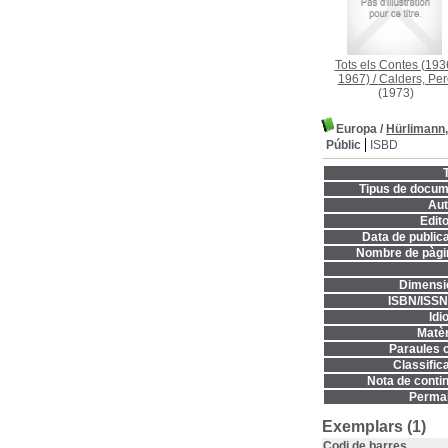
Tots els Contes (193
1967)
/
Calders, Per
(1973)
Europa
/
Hürlimann,
Públic
ISBD
T
Tipus de docum
Aut
Edito
Data de publica
Nombre de pàgi
Dimensi
ISBN/ISSN
Idi
Matèr
Paraules c
Classifica
Nota de contin
Permal
Exemplars (1)
Codi de barres