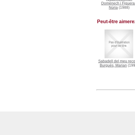
Domènech i Figuera
Núria
(1988)
Peut-être aimer
Sabadell del meu reco
Burguès, Marian
(199