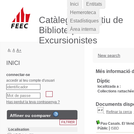
Inici
Entitats
Hemeroteca
Catàleg Col·lectiu de
Estadístiques
Biblioteques
Àrea interna
Excursionistes
A-
A
A+
New search
INICI
Més informació de
connectar-se
accedir al teu compte d'usuari
Díptic
localitzada a :
Collections rattachée
Has perdut la teva contrasenya ?
Documents dispon
Refinar la cerca
Affiner ou comparer
Pau Casals. El Vend
Públic
ISBD
Localisation