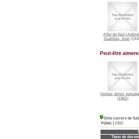
A flor de llavi
/
Antònio
Guàrdias, Joan
(194
Peut-être aimer
Homes, terres, paisatge
(1981)
Dels carrers de Sab
Públic
ISBD
T
Tipus de docum