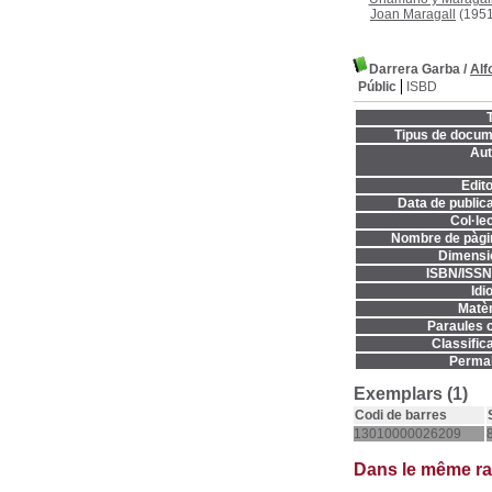
Joan Maragall
(1951
Darrera Garba
/
Alf
Públic
ISBD
T
Tipus de docum
Aut
Edito
Data de publica
Col·lec
Nombre de pàgi
Dimensi
ISBN/ISSN
Idi
Matèr
Paraules c
Classifica
Permal
Exemplars (1)
Codi de barres
13010000026209
Dans le même r