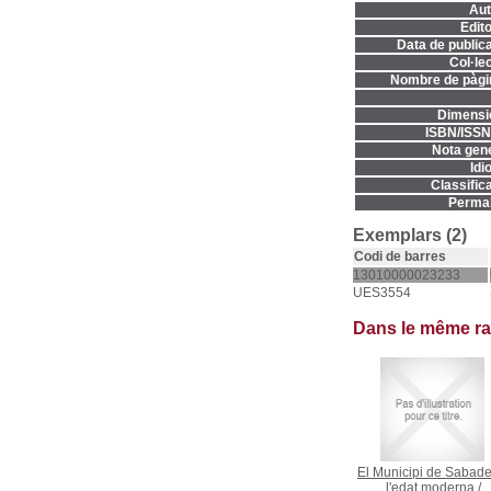
Aut
Edito
Data de publica
Col·lec
Nombre de pàgi
Dimensi
ISBN/ISSN
Nota gene
Idi
Classifica
Permal
Exemplars (2)
Codi de barres
13010000023233
UES3554
Dans le même r
El Municipi de Sabade
l'edat moderna
/