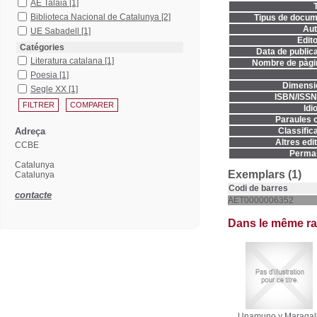
AE Talaia
[1]
T
Biblioteca Nacional de Catalunya
[2]
Tipus de docum
Aut
UE Sabadell
[1]
Edito
Catégories
Data de publica
Literatura catalana
[1]
Nombre de pàgi
Poesia
[1]
Dimensi
Segle XX
[1]
ISBN/ISSN
Idi
Paraules c
Adreça
Classifica
Altres edit
CCBE
Permal
Catalunya
Exemplars (1)
Catalunya
Codi de barres
contacte
AET0000006352
Dans le même r
Unamuno y Maragal