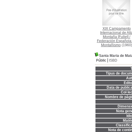
XIX Campamento
Internacional de Alt
Montaña [Fullet]
/
Federación Española
Montañismo
(1960
Santa Maria de Mat
Públic
ISBD
T
Tipus de docum
Aut
Edito
Data de publica
Col·lec
Nombre de pàgi
Dimensi
Nota gene
Idi
Matèr
Classifica
Nota de contin