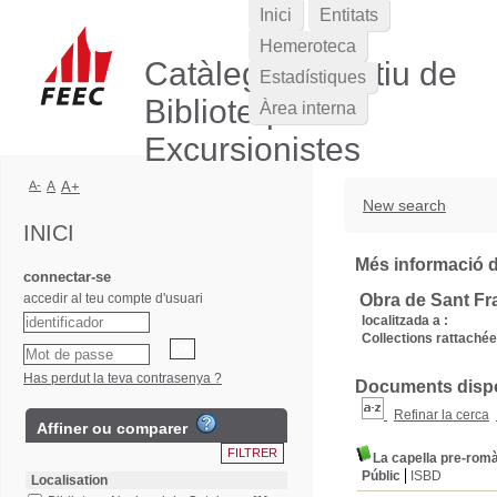
Inici
Entitats
Hemeroteca
Catàleg Col·lectiu de
Estadístiques
Biblioteques
Àrea interna
Excursionistes
A-
A
A+
New search
INICI
Més informació de
connectar-se
accedir al teu compte d'usuari
Obra de Sant F
localitzada a :
Collections rattachée
Has perdut la teva contrasenya ?
Documents dispon
Refinar la cerca
Affiner ou comparer
La capella pre-romàn
Públic
ISBD
Localisation