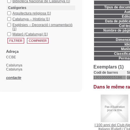
Biblioteca Nacional de Catalunya
[1]
T
Tipus de docum
Catégories
Aut
Arquitectura religiosa
[1]
Edito
Catalunya -- Història
[1]
Data de publica
Esglésies -- Decoració i ornamentació
Col·lec
[1]
Nombre de pàgi
Mataró (Catalunya)
[1]
Dimensi
Idi
Matèr
Adreça
Classifica
CCBE
Permal
Catalunya
Exemplars (1)
Catalunya
Codi de barres
S
contacte
13010000015184
ca
Dans le même r
I 100 anni del Club Al
Italiano [Fullet]
/
Clu