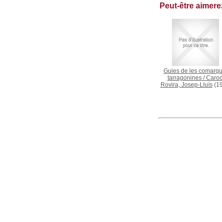
Peut-être aimer
Guies de les comarq
tarragonines
/
Carod
Rovira, Josep-Lluís
(19