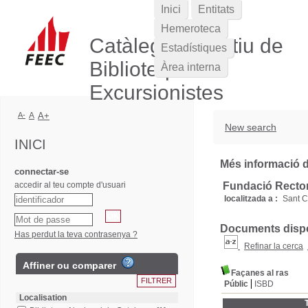
Inici
Entitats
Hemeroteca
Catàleg Col·lectiu de
Estadístiques
Biblioteques
Àrea interna
Excursionistes
A-
A
A+
New search
INICI
Més informació de
connectar-se
accedir al teu compte d'usuari
Fundació Rector
localitzada a :
Sant C
Documents dispon
Has perdut la teva contrasenya ?
Refinar la cerca
Affiner ou comparer
Façanes al ras
Públic
ISBD
Localisation
T