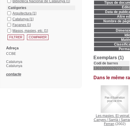
Biblioteca Nacional de Catalunya
[1]
Tipus de docum
Edito
Catégories
Data de publica
Arquitectura
[1]
Altre ed
Catalunya
[1]
Nombre de pàgi
Façanes
[1]
Dimensi
Masos, masies, etc.
[1]
Idi
Matèr
Classifica
Adreça
Permal
CCBE
Exemplars (1)
Catalunya
Codi de barres
Catalunya
13010000029272
contacte
Dans le même r
Les masies. El veinat
Canyes
/
Sarrià i Sarra
Ferran
(2002)