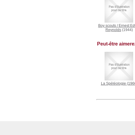
Boy scouts
/
Ernest Ed
Reynolds
(1944)
Peut-être aimer
La Spéléologie
(196