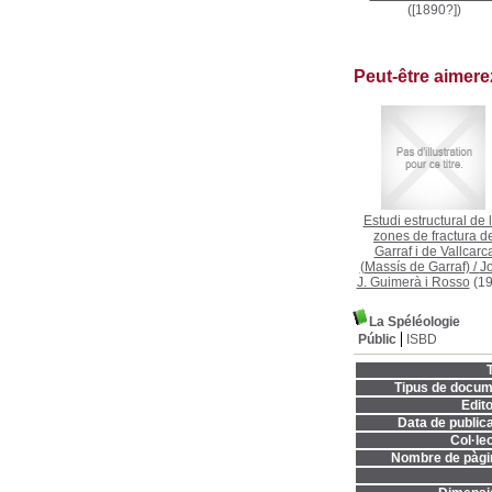
([1890?])
Peut-être aimer
Estudi estructural de 
zones de fractura d
Garraf i de Vallcarc
(Massís de Garraf)
/
J
J. Guimerà i Rosso
(19
La Spéléologie
Públic
ISBD
T
Tipus de docum
Edito
Data de publica
Col·lec
Nombre de pàgi