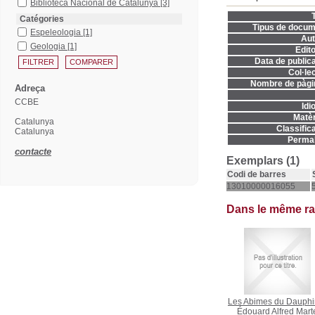
Biblioteca Nacional de Catalunya
[3]
T
Catégories
Tipus de docum
Espeleologia
[1]
Aut
Geologia
[1]
Edito
Data de publica
Col·lec
Nombre de pàgi
Adreça
CCBE
Idi
Matèr
Catalunya
Classifica
Catalunya
Permal
contacte
Exemplars (1)
Codi de barres
13010000016055
Dans le même r
Les Abimes du Dauph
Édouard Alfred Mart