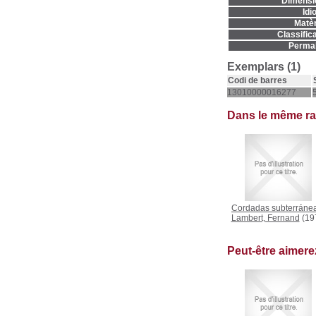
Dimensi
Idi
Matèr
Classifica
Permal
Exemplars (1)
Codi de barres
13010000016277
Dans le même r
Cordadas subterráne
Lambert, Fernand
(19
Peut-être aimer