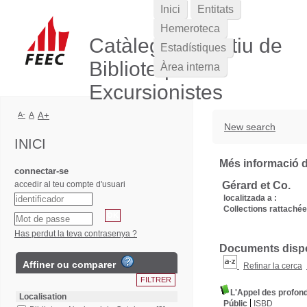
Inici
Entitats
Hemeroteca
Catàleg Col·lectiu de
Estadístiques
Biblioteques
Àrea interna
Excursionistes
A-
A
A+
New search
INICI
Més informació de
connectar-se
accedir al teu compte d'usuari
Gérard et Co.
localitzada a :
Collections rattachée
Has perdut la teva contrasenya ?
Documents dispon
Affiner ou comparer
Refinar la cerca
L'Appel des profon
Localisation
Públic
ISBD