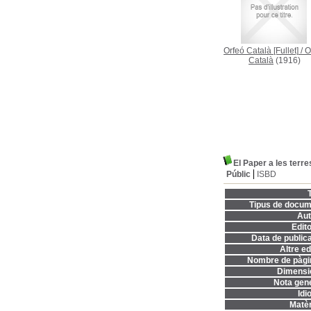
Orfeó Català [Fullet]
/
O
Català
(1916)
El Paper a les terr
Públic
ISBD
T
Tipus de docum
Aut
Edito
Data de publica
Altre ed
Nombre de pàgi
Dimensi
Nota gene
Idi
Matèr