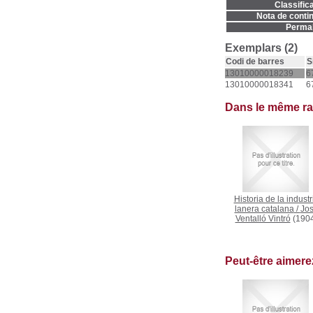
Classifica
Nota de contin
Permal
Exemplars (2)
Codi de barres
S
13010000018239
6
13010000018341
6
Dans le même r
Historia de la industr
lanera catalana
/
Jo
Ventalló Vintró
(1904
Peut-être aimer