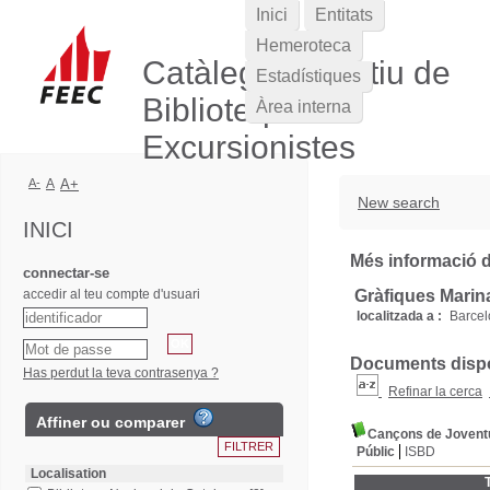
Inici
Entitats
Hemeroteca
Catàleg Col·lectiu de
Estadístiques
Biblioteques
Àrea interna
Excursionistes
A-
A
A+
New search
INICI
Més informació de
connectar-se
accedir al teu compte d'usuari
Gràfiques Marin
localitzada a :
Barce
Documents dispon
Has perdut la teva contrasenya ?
Refinar la cerca
Affiner ou comparer
Cançons de Jovent
Públic
ISBD
Localisation
T