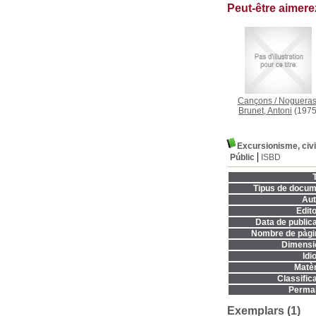
Peut-être aimer
Cançons
/
Nogueras
Brunet, Antoni
(1975
Excursionisme, civi
Públic
ISBD
T
Tipus de docum
Aut
Edito
Data de publica
Nombre de pàgi
Dimensi
Idi
Matèr
Classifica
Permal
Exemplars (1)