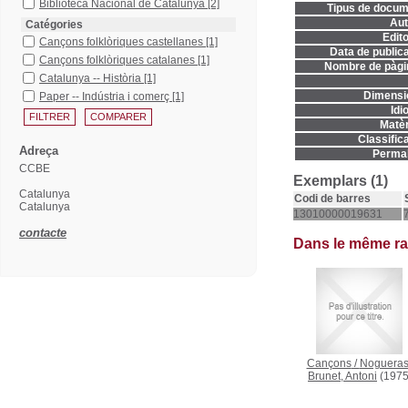
Biblioteca Nacional de Catalunya
[2]
Tipus de docum
Aut
Catégories
Edito
Cançons folklòriques castellanes
[1]
Data de publica
Cançons folklòriques catalanes
[1]
Nombre de pàgi
Catalunya -- Història
[1]
Dimensi
Paper -- Indústria i comerç
[1]
Idi
Matèr
Classifica
Adreça
Permal
CCBE
Exemplars (1)
Catalunya
Codi de barres
Catalunya
13010000019631
contacte
Dans le même r
Cançons
/
Nogueras
Brunet, Antoni
(1975