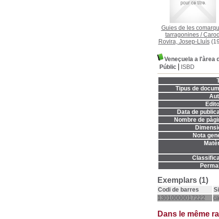
Guies de les comarq
tarragonines
/
Carod
Rovira, Josep-Lluís
(19
Veneçuela a l'àrea d
Públic
ISBD
T
Tipus de docum
Aut
Edito
Data de publica
Nombre de pàgi
Dimensi
Nota gene
Matèr
Classifica
Permal
Exemplars (1)
Codi de barres
S
13010000017222
c
Dans le même r