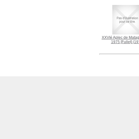
XXVIé Aplec de Mataga
1975 [Fullet]
(19