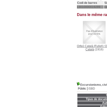
Codi de barres
S
13010000019289
ca
Dans le même r
Orfeó Català [Fullet]
/
O
Català
(1916)
Excursionismo, civis
Públic
ISBD
T
Tipus de docum
Aut
Edito