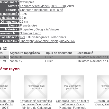
de document :
text imprès
Autors :
Édouard Alfred Martel (1859-1938)
, Autor
Editorial :
Chartres : Imprimerie Félix Lainé
e publicació :
1925
 de pàgines :
32 p.
Dimensions :
22 cm
Idioma :
Francès (
fre
)
Matèries :
Biografies
;
Geografia:Viatges
araules clau :
Schrader, Franz
Classificació :
929
Estudis biogràfics i relacionats
Permalink :
./index.php?lvl=notice_display&id=22866
 (2)
es
Signatura topogràfica
Tipus de document
Localització
6816
capsa LII
Fullet
Biblioteca Nacional de 
7879
capsa XVI
Fullet
Biblioteca Nacional de 
même rayon
do de Roda
Organisació sistemàtica
Geografía local de Mollet
Turistan Lap
ere Pach i
d'un arxiu d'etnografia i
del Vallés
/
Vicenç
Gyula, Pei
(1976)
folk-lore de Catalunya
Plantada i Fonolleda