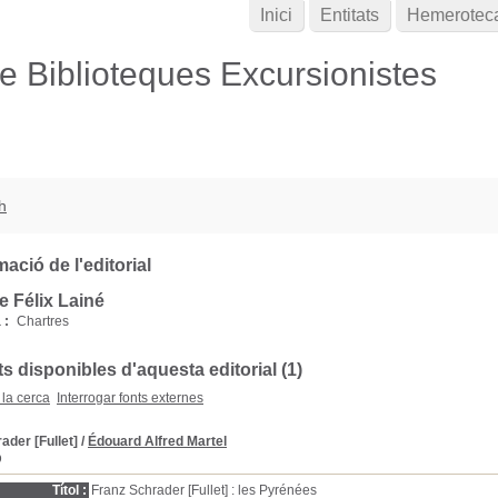
Inici
Entitats
Hemerotec
de Biblioteques Excursionistes
h
ació de l'editorial
e Félix Lainé
 :
Chartres
 disponibles d'aquesta editorial (1)
 la cerca
Interrogar fonts externes
ader [Fullet]
/
Édouard Alfred Martel
D
Títol :
Franz Schrader [Fullet] : les Pyrénées