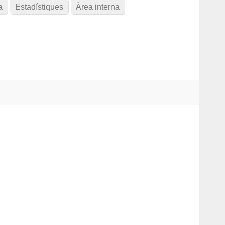
a
Estadístiques
Àrea interna