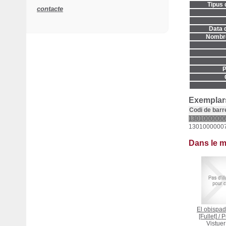
Tipus 
contacte
Data d
Nombre
P
Exemplars
Codi de barr
1301000000
1301000000
Dans le 
El obispa
[Fullet]
/
P
Vistuer