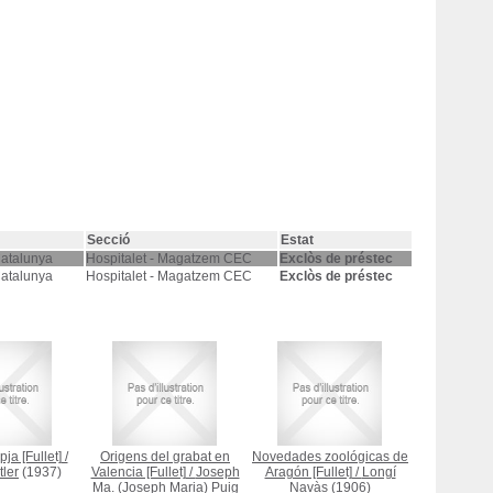
Secció
Estat
Catalunya
Hospitalet - Magatzem CEC
Exclòs de préstec
Catalunya
Hospitalet - Magatzem CEC
Exclòs de préstec
ja [Fullet]
/
Origens del grabat en
Novedades zoológicas de
tler
(1937)
Valencia [Fullet]
/
Joseph
Aragón [Fullet]
/
Longí
Ma. (Joseph Maria) Puig
Navàs
(1906)