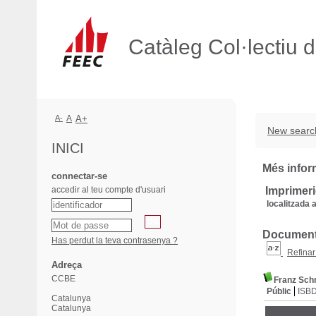
Catàleg Col·lectiu 
A-
A
A+
New searc
INICI
Més inform
connectar-se
accedir al teu compte d'usuari
Imprimeri
localitzada a
Documents
Has perdut la teva contrasenya ?
Refinar
Adreça
CCBE
Franz Schr
Públic
ISB
Catalunya
Catalunya