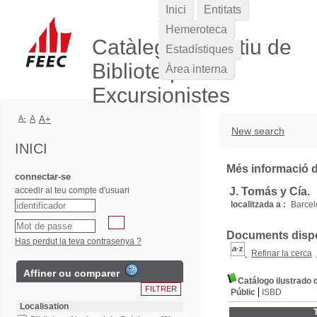
Inici
Entitats
Hemeroteca
Catàleg Col·lectiu de
Estadístiques
Biblioteques
Àrea interna
Excursionistes
A-
A
A+
New search
INICI
Més informació de
connectar-se
accedir al teu compte d'usuari
J. Tomás y Cía.
localitzada a :
Barce
Documents dispon
Has perdut la teva contrasenya ?
Refinar la cerca
Affiner ou comparer
Catálogo ilustrado d
Públic
ISBD
Localisation
T