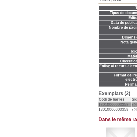
T
Tipus de docum
Edito
Data de publica
Nombre de pàgi
Dimensi
Nota gene
Idi
Matèr
Classifica
Enllaç al recurs elect
Format del r
electrò
Permal
Exemplars (2)
Codi de barres
Si
13010000003358
7(4
13010000003359
7(4
Dans le même r