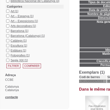
Biblioteca Nacional de Catalunya
[3]
Tipus de docum
Edito
Catégories
Data de publica
Art
[1]
Nombre de pàgi
Art -- Espanya
[1]
Dimensi
Art -- Exposicions
[1]
Nota gene
Arts decoratives
[1]
Barcelona
[1]
Barcelona (Catalunya)
[1]
Catàlegs
[1]
Escultura
[1]
Idi
Estàtues
[1]
Matèr
Fotografies
[1]
Segle XIX
[1]
Classifica
Permal
Exemplars (1)
Adreça
Codi de barres
S
CCBE
13010000005333
06
Catalunya
Dans le même r
Catalunya
contacte