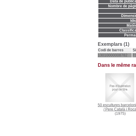
Data de publica
Nombre de pàgi
Dimensi
Idi
Matèr
Classifica
Permal
Exemplars (1)
Codi de barres
S
13010000008782
7
Dans le même r
50 escultures barcelon
/
Pere Català i Roc
(1975)