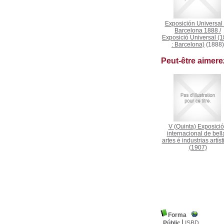
Exposición Universal
Barcelona 1888
/
Exposició Universal (
: Barcelona)
(1888)
Peut-être aimer
V (Quinta) Exposici
internacional de bell
artes é industrias artíst
(1907)
Forma
Públic
ISBD