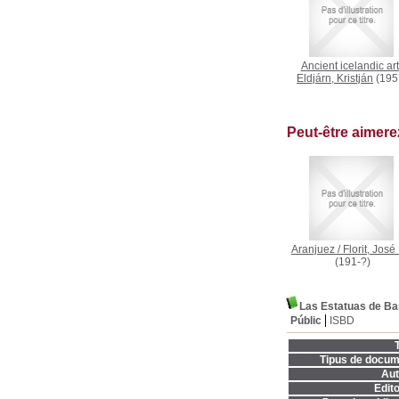
Ancient icelandic art
Eldjárn, Kristján
(195
Peut-être aimer
Aranjuez
/
Florit, Jos
(191-?)
Las Estatuas de Ba
Públic
ISBD
T
Tipus de docum
Aut
Edito