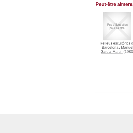
Peut-être aimer
Relleus escultòrics 
Barcelona
/
Manue
García-Martín
(1983