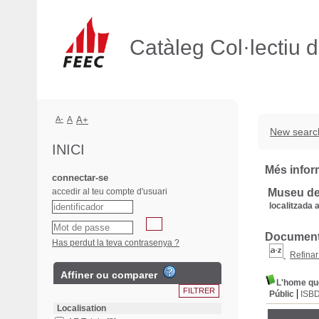
Catàleg Col·lectiu 
A-
A
A+
New searc
INICI
Més inform
connectar-se
accedir al teu compte d'usuari
Museu de
localitzada a
Documents
Has perdut la teva contrasenya ?
Refinar
Affiner ou comparer
L'home qu
Públic
ISB
Localisation