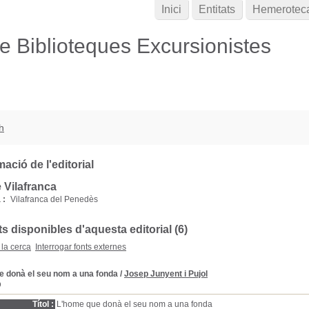
Inici
Entitats
Hemerotec
de Biblioteques Excursionistes
h
ació de l'editorial
 Vilafranca
 :
Vilafranca del Penedès
 disponibles d'aquesta editorial (6)
 la cerca
Interrogar fonts externes
e donà el seu nom a una fonda
/
Josep Junyent i Pujol
D
Títol :
L'home que donà el seu nom a una fonda