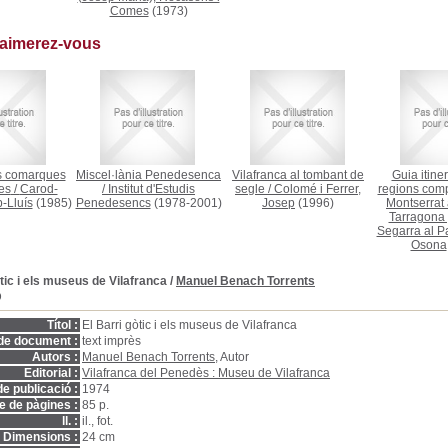
Comes
(1973)
 aimerez-vous
s comarques
Miscel·lània Penedesenca
Vilafranca al tombant de
Guia itiner
es
/
Carod-
/
Institut d'Estudis
segle
/
Colomé i Ferrer,
regions com
-Lluís
(1985)
Penedesencs
(1978-2001)
Josep
(1996)
Montserrat
Tarragona 
Segarra al 
Osona
òtic i els museus de Vilafranca
/
Manuel Benach Torrents
D
Títol :
El Barri gòtic i els museus de Vilafranca
de document :
text imprès
Autors :
Manuel Benach Torrents
, Autor
Editorial :
Vilafranca del Penedès : Museu de Vilafranca
e publicació :
1974
 de pàgines :
85 p.
ll. :
il., fot.
Dimensions :
24 cm