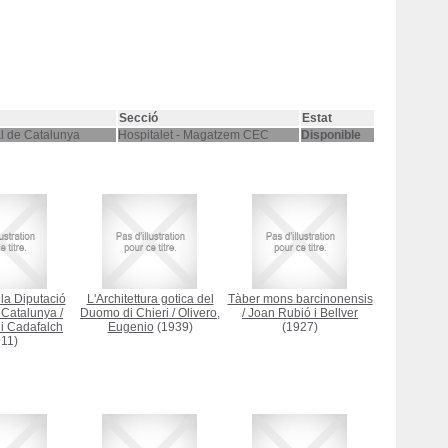
Secció
Estat
al de Catalunya
Hospitalet - Magatzem CEC
Disponible
la Diputació
L'Architettura gotica del
Tàber mons barcinonensis
 Catalunya
/
Duomo di Chieri
/
Olivero,
/
Joan Rubió i Bellver
i Cadafalch
Eugenio
(1939)
(1927)
11)