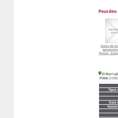
Peut-être
Guies de le
tarragonin
Rovira, Josep
El Barri g
Públic
ISB
Tipus 
Data d
Nombre