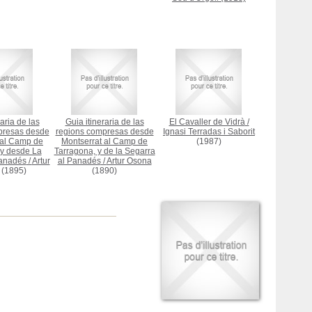
aria de las
Guia itineraria de las
El Cavaller de Vidrà
/
presas desde
regions compresas desde
Ignasi Terradas i Saborit
 al Camp de
Montserrat al Camp de
(1987)
y desde La
Tarragona, y de la Segarra
Panadés
/
Artur
al Panadés
/
Artur Osona
(1895)
(1890)