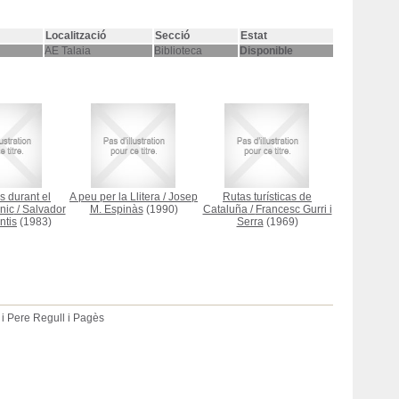
Localització
Secció
Estat
AE Talaia
Biblioteca
Disponible
 durant el
A peu per la Llitera
/
Josep
Rutas turísticas de
nic
/
Salvador
M. Espinàs
(1990)
Cataluña
/
Francesc Gurri i
ntis
(1983)
Serra
(1969)
i Pere Regull i Pagès