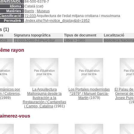
SBN/ISSN/DL :
84-500-6378-7
Idioma :
Català (
cat
)
Matèries :
Barris
;
Museus
Classificació :
72.033
Arquitectura de l'edat mitjana cristiana i musulmana
Permalink :
./index.php?lvl=notice_display&id=1952
 (1)
es
Signatura topogràfica
Tipus de document
Localització
8519
72.033.5(460.23PeA) Bar
Llibre > 1960
Biblioteca Nacion
même rayon
románicos por
La Arquitectura
Los Portales modernistas
El Palau de 
ón
/
Cobreros,
Mallorquina desde la
*1979*
/
Manuel García-
General de
(1989)
Ilustración a la
Martín
(1979)
Josep Puig 
Restauración
/
Cantarellas
(19
i Camps, Catalina
(1981)
 aimerez-vous