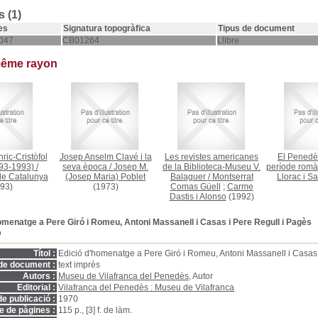
 (1)
es
Signatura topogràfica
Tipus de document
047
CB01264
Llibre
même rayon
ric-Cristòfol
Josep Anselm Clavé i la
Les revistes americanes
El Penedès
893-1993)
/
seva època
/
Josep M.
de la Biblioteca-Museu V.
període romà
de Catalunya
(Josep Maria) Poblet
Balaguer
/
Montserrat
Llorac i Sa
93)
(1973)
Comas Güell
;
Carme
Dastis i Alonso
(1992)
omenatge a Pere Giró i Romeu, Antoni Massanell i Casas i Pere Regull i Pagès
D
Títol :
Edició d'homenatge a Pere Giró i Romeu, Antoni Massanell i Casas 
de document :
text imprès
Autors :
Museu de Vilafranca del Penedès
, Autor
Editorial :
Vilafranca del Penedès : Museu de Vilafranca
e publicació :
1970
 de pàgines :
115 p., [3] f. de làm.