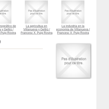
mográfico de
La agricultua en
La industria en la
 y Geltrú
/
Villanueva y Geltrú
/
economia de Villanueva
/
 Puig Rovira
Francesc X. Puig Rovira
Francesc X. Puig Rovira
l