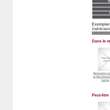
I
Exemplars
Codi de barr
1301000001
Dans le 
Itinerarios 
el Alto Arag
Jaime
Peut-être