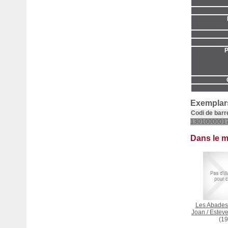
P
Exemplars
Codi de barr
1301000001
Dans le 
Les Abades
Joan
/
Esteve
(19