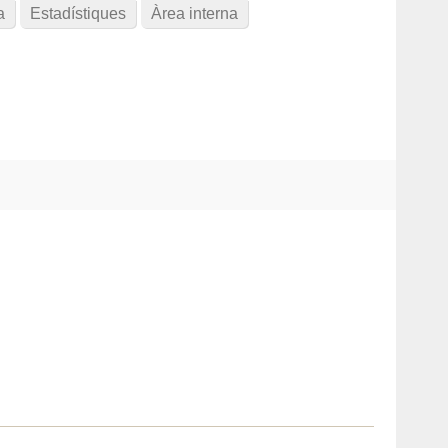
a
Estadístiques
Àrea interna