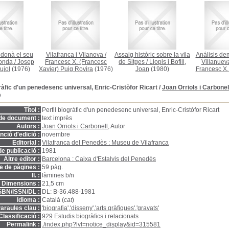
donà el seu
Vilafranca i Vilanova
/
Assaig històric sobre la vila
Análisis de
onda
/
Josep
Francesc X. (Francesc
de Sitges
/
Llopis i Bofill,
Villanueva
ujol
(1976)
Xavier) Puig Rovira
(1976)
Joan
(1980)
Francesc X.
gràfic d'un penedesenc universal, Enric-Cristòfor Ricart
/
Joan Orriols i Carbonel
D
Títol :
Perfil biogràfic d'un penedesenc universal, Enric-Cristòfor Ricart
de document :
text imprès
Autors :
Joan Orriols i Carbonell
, Autor
ció d'edició :
novembre
Editorial :
Vilafranca del Penedès : Museu de Vilafranca
e publicació :
1981
Altre editor :
Barcelona : Caixa d'Estalvis del Penedès
 de pàgines :
59 pàg.
ll. :
làmines b/n
Dimensions :
21,5 cm
SBN/ISSN/DL :
DL: B-36.488-1981
Idioma :
Català (
cat
)
araules clau :
'biografia','disseny','arts gràfiques','gravats'
Classificació :
929
Estudis biogràfics i relacionats
Permalink :
./index.php?lvl=notice_display&id=315581