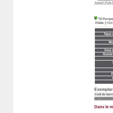
Xavier) Puig 
"El Parquet
Públic
ISB
Tipus 
Men
Data d
Nombre
P
Exemplars
Codi de barr
AET0000005
Dans le 