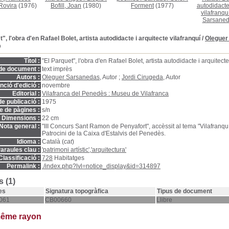
Rovira
(1976)
Bofill, Joan
(1980)
Forment
(1977)
autodidacte 
vilafranqu
Sarsane
", l'obra d'en Rafael Bolet, artista autodidacte i arquitecte vilafranquí
/
Oleguer
D
Títol :
"El Parquet", l'obra d'en Rafael Bolet, artista autodidacte i arquitecte
de document :
text imprès
Autors :
Oleguer Sarsanedas
, Autor ;
Jordi Cirugeda
, Autor
ció d'edició :
novembre
Editorial :
Vilafranca del Penedès : Museu de Vilafranca
e publicació :
1975
 de pàgines :
s/n
Dimensions :
22 cm
Nota general :
"III Concurs Sant Ramon de Penyafort", accèssit al tema "Vilafranqu
Patrocini de la Caixa d'Estalvis del Penedès.
Idioma :
Català (
cat
)
araules clau :
'patrimoni artístic','arquitectura'
Classificació :
728
Habitatges
Permalink :
./index.php?lvl=notice_display&id=314897
 (1)
es
Signatura topogràfica
Tipus de document
061
CB00660
Llibre
même rayon