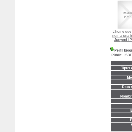
L'home que 
nom a una f
Junyent i P
Perfil bio
Públic
ISB
Tipus 
Men
Data d
Nombre
I
P