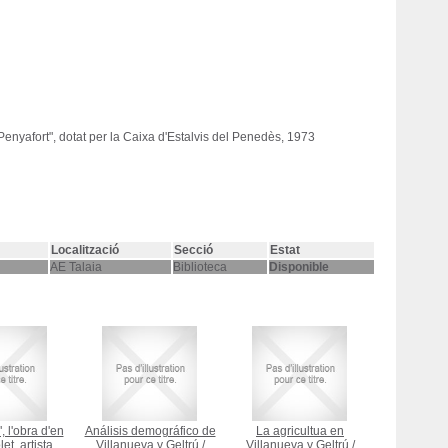
nyafort", dotat per la Caixa d'Estalvis del Penedès, 1973
Localització
Secció
Estat
AE Talaia
Biblioteca
Disponible
, l'obra d'en
Análisis demográfico de
La agricultua en
et, artista
Villanueva y Geltrú
/
Villanueva y Geltrú
/