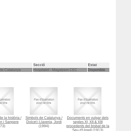
Secció
Estat
 de Catalunya
Hospitalet - Magatzem CEC
Disponible
e la història
/
Simbols de Catalunya
/
Documents en vulgar dels
n i Sanpere
Dolcet i Llaveria, Jordi
segles XI, XII & XIII
73)
(1994)
procedents del bisbat de la
Seu d'Urgell
(1913)