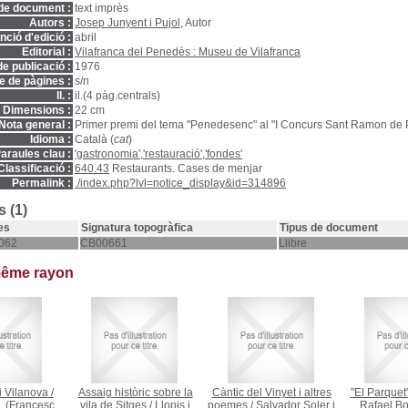
de document :
text imprès
Autors :
Josep Junyent i Pujol
, Autor
ció d'edició :
abril
Editorial :
Vilafranca del Penedès : Museu de Vilafranca
e publicació :
1976
 de pàgines :
s/n
ll. :
il.(4 pàg.centrals)
Dimensions :
22 cm
Nota general :
Primer premi del tema "Penedesenc" al "I Concurs Sant Ramon de Pe
Idioma :
Català (
cat
)
araules clau :
'gastronomia','restauració','fondes'
Classificació :
640.43
Restaurants. Cases de menjar
Permalink :
./index.php?lvl=notice_display&id=314896
 (1)
es
Signatura topogràfica
Tipus de document
062
CB00661
Llibre
même rayon
i Vilanova
/
Assaig històric sobre la
Càntic del Vinyet i altres
"El Parquet"
. (Francesc
vila de Sitges
/
Llopis i
poemes
/
Salvador Soler i
Rafael Bol