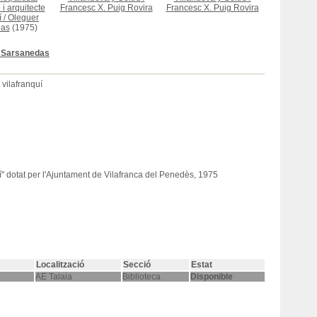
i arquitecte
Francesc X. Puig Rovira
Francesc X. Puig Rovira
í
/
Oleguer
das
(1975)
 Sarsanedas
 vilafranquí
í" dotat per l'Ajuntament de Vilafranca del Penedès, 1975
Localització
Secció
Estat
AE Talaia
Biblioteca
Disponible