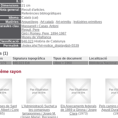
ll. :
il.
Dimensions :
21 cm
Nota general :
Recull d'articles.
Referències bibliogràfiques
Idioma :
Català (
cat
)
Matèries :
Arqueòlegs
;
Art català
;
Art primitiu
;
Indústries primitives
araules clau :
Massanell i Casas, Antoni
Regull, Pere
Giró i Romeu, Pere, 1894-1987
Museu de Vilafranca
Classificació :
946.023
Història de Catalunya
Permalink :
./index.php?lvl=notice_display&id=5539
 (1)
es
Signatura topogràfica
Tipus de document
Localització
7379
946.023 Edi
Llibre > 1960
Biblioteca Nacional
même rayon
ses de Sant
L'Administració Suchet a
Els Aixecaments federals
Pels camins d
 Albert i Corp
les comarques
de 1869 a Girona
/
Josep
Agustí Dura
65)
tarragonines
/
Josep M.
Clara
(1973)
(19
(Josep Maria), Recasens i