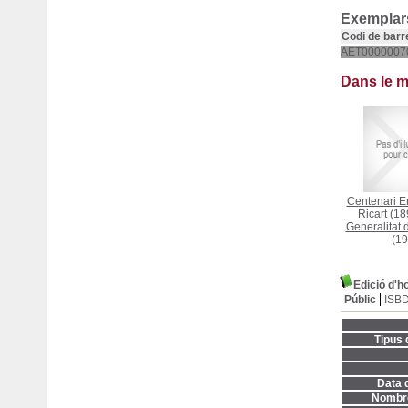
Exemplars
Codi de barr
AET0000007
Dans le 
Centenari En
Ricart (1
Generalitat 
(19
Edició d'h
Públic
ISB
Tipus 
Data d
Nombre