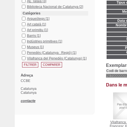
AE Talaia
[3]
Tipus 
Biblioteca Nacional de Catalunya
[2]
Men
Catégories
Arqueòlegs
[1]
Data d
Art català
[1]
Nombre
Art primitiu
[1]
Barris
[1]
Indústries primitives
[1]
Museus
[1]
P
Penedès (Catalunya : Regió)
[1]
Vilafranca del Penedès (Catalunya)
[1]
Exemplars
Codi de barr
Adreça
AET0000005
CCBE
Dans le 
Catalunya
Catalunya
contacte
Vilafranca 
Francesc X