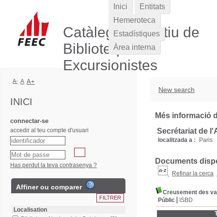
Inici
Entitats
Hemeroteca
Catàleg Col·lectiu de
Estadístiques
Biblioteques
Àrea interna
Excursionistes
A-
A
A+
New search
INICI
Més informació de
connectar-se
accedir al teu compte d'usuari
Secrétariat de l
localitzada a :
Paris
Documents dispon
Has perdut la teva contrasenya ?
Refinar la cerca
Affiner ou comparer
Creusement des vall
Públic
ISBD
Localisation
T