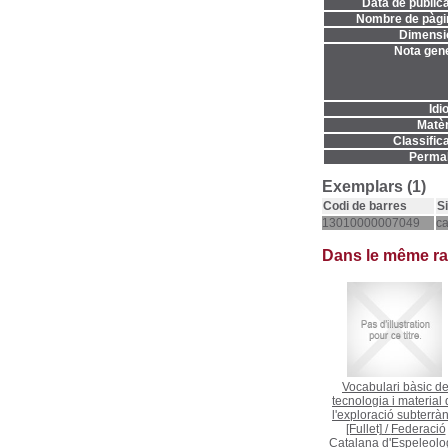
Data de publica
Nombre de pàgi
Dimensi
Nota gene
Idi
Matèr
Classifica
Permal
Exemplars (1)
Codi de barres
S
13010000007049
c
Dans le même r
Vocabulari bàsic d
tecnologia i material
l'exploració subterrà
[Fullet]
/
Federació
Catalana d'Espeleolo