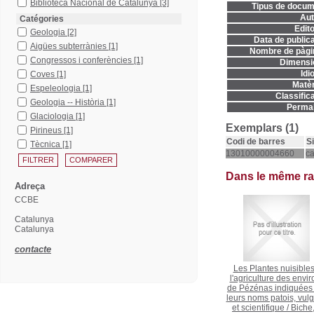
Biblioteca Nacional de Catalunya
[3]
Tipus de docum
Aut
Catégories
Edito
Geologia
[2]
Data de publica
Aigües subterrànies
[1]
Nombre de pàgi
Congressos i conferències
[1]
Dimensi
Idi
Coves
[1]
Matèr
Espeleologia
[1]
Classifica
Geologia -- Història
[1]
Permal
Glaciologia
[1]
Exemplars (1)
Pirineus
[1]
Codi de barres
S
Tècnica
[1]
13010000004660
c
Dans le même r
Adreça
CCBE
Catalunya
Catalunya
contacte
Les Plantes nuisibles
l'agriculture des envir
de Pézénas indiquées
leurs noms patois, vulg
et scientifique
/
Biche