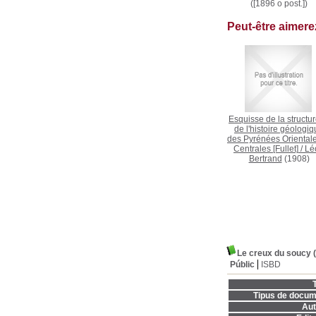
([1896 o post.])
Peut-être aimer
Esquisse de la structur
de l'histoire géologi
des Pyrénées Orientale
Centrales [Fullet]
/
Lé
Bertrand
(1908)
Le creux du soucy (
Públic
ISBD
T
Tipus de docum
Aut