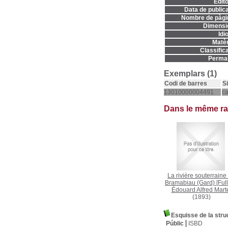
Edito
Data de publica
Nombre de pàgi
Dimensi
Idi
Matèr
Classifica
Permal
Exemplars (1)
Codi de barres
S
13010000004491
c
Dans le même r
La rivière souterraine
Bramabiau (Gard) [Full
Édouard Alfred Mart
(1893)
Esquisse de la struc
Públic
ISBD