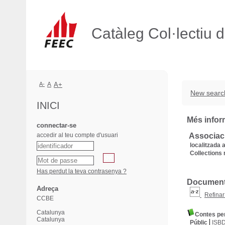
Catàleg Col·lectiu 
A-
A
A+
New searc
INICI
Més inform
connectar-se
accedir al teu compte d'usuari
Associac
localitzada a
Collections 
Has perdut la teva contrasenya ?
Documents
Adreça
Refinar
CCBE
Catalunya
Contes per
Catalunya
Públic
ISB