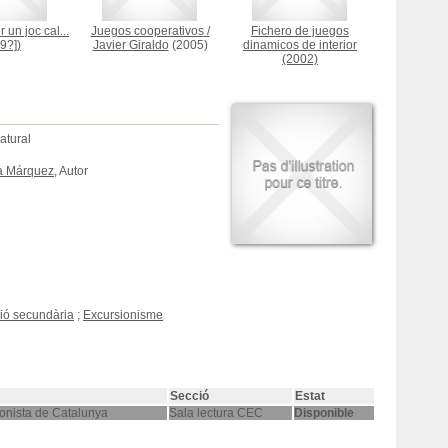
r un joc cal...
Juegos cooperativos
/
Fichero de juegos
9?])
Javier Giraldo
(2005)
dinamicos de interior
(2002)
natural
a Márquez
, Autor
ió secundària
;
Excursionisme
Secció
Estat
onista de Catalunya
Sala lectura CEC
Disponible