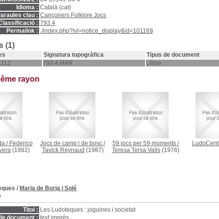
Idioma :
Català (
cat
)
araules clau :
Cançoners Folklore Jocs
Classificació :
793.4
Permalink :
./index.php?lvl=notice_display&id=101169
 (1)
es
Signatura topogràfica
Tipus de document
1112
793.4 MAR
Llibre
même rayon
da
/
Federico
Jocs de camp i de bosc
/
59 jocs per 59 moments
/
LudoCent
vera
(1982)
Tavick Reynaud
(1987)
Teresa Tersa Valls
(1976)
eques
/
Maria de Borja i Solé
D
Títol :
Les Ludoteques : joguines i societat
de document :
text imprès