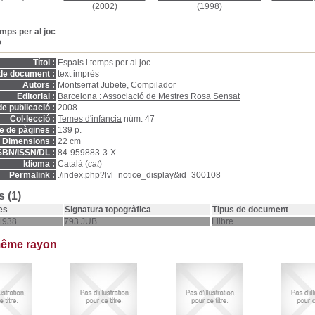
(2002)
(1998)
emps per al joc
D
Títol :
Espais i temps per al joc
de document :
text imprès
Autors :
Montserrat Jubete
, Compilador
Editorial :
Barcelona : Associació de Mestres Rosa Sensat
e publicació :
2008
Col·lecció :
Temes d'infància
núm. 47
 de pàgines :
139 p.
Dimensions :
22 cm
SBN/ISSN/DL :
84-959883-3-X
Idioma :
Català (
cat
)
Permalink :
./index.php?lvl=notice_display&id=300108
 (1)
es
Signatura topogràfica
Tipus de document
1938
793 JUB
Llibre
même rayon