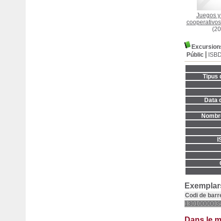
Juegos y
cooperativos
(20
Excursions
Públic
ISB
Tipus 
Data d
Nombre
I
Exemplars
Codi de barr
1301000003
Dans le 