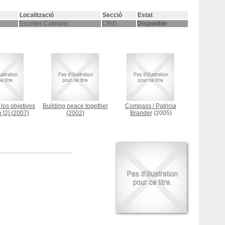
Localització
Secció
Estat
Escoltes Catalans
CRiD
Disponible
los objetivos
Building peace together
Compass
/
Patricia
 [2]
(2007)
(2002)
Brander
(2005)