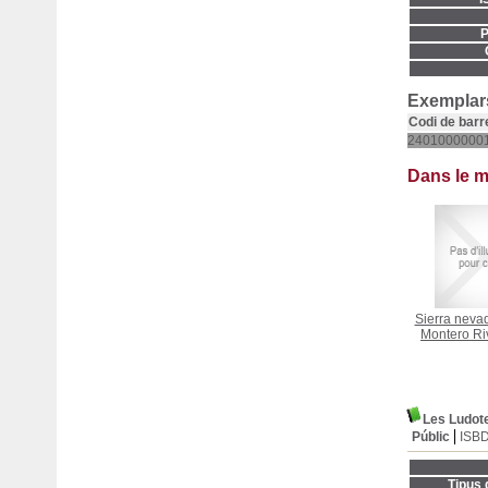
P
Exemplars
Codi de barr
2401000000
Dans le 
Sierra neva
Montero Ri
Les Ludot
Públic
ISB
Tipus 