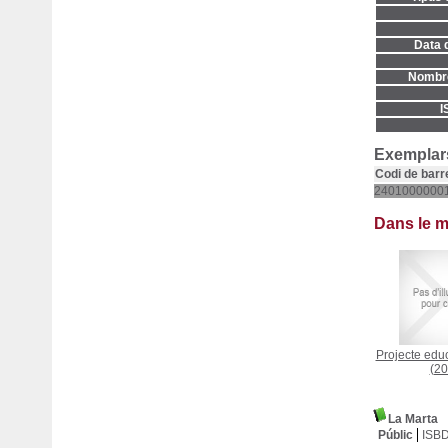
Data d
Nombre
I
Exemplars
Codi de barr
2401000000
Dans le 
Projecte educ
(20
La Marta
Públic
ISB