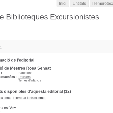
Inici
Entitats
Hemerotec
de Biblioteques Excursionistes
h
ació de l'editorial
ió de Mestres Rosa Sensat
 :
Barcelona
rattachées :
Dossiers
Temes d'infància
 disponibles d'aquesta editorial (12)
 la cerca
Interrogar fonts externes
 a tot l'Any
D