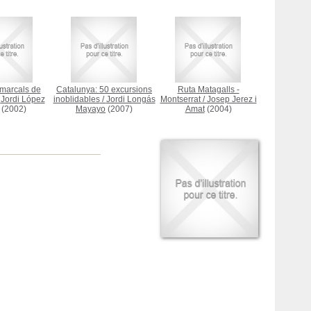
marcals de
Catalunya: 50 excursions
Ruta Matagalls -
/
Jordi López
inoblidables
/
Jordi Longás
Montserrat
/
Josep Jerez i
(2002)
Mayayo
(2007)
Amat
(2004)