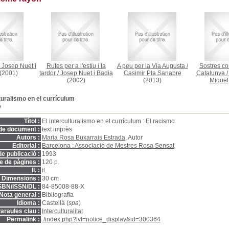
/
Josep Nuet i
Rutes per a l'estiu i la
A peu per la Via Augusta
/
Sostres co
(2001)
tardor
/
Josep Nuet i Badia
Casimir Pla Sanabre
Catalunya
(2002)
(2013)
Miquel
lturalismo en el currículum
D
Títol :
El interculturalismo en el currículum : El racismo
de document :
text imprès
Autors :
Maria Rosa Buxarrais Estrada
, Autor
Editorial :
Barcelona : Associació de Mestres Rosa Sensat
e publicació :
1993
 de pàgines :
120 p.
ll. :
il.
Dimensions :
30 cm
SBN/ISSN/DL :
84-85008-88-X
Nota general :
Bibliografia
Idioma :
Castellà (
spa
)
araules clau :
Interculturalitat
Permalink :
./index.php?lvl=notice_display&id=300364