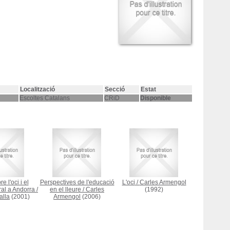
Localització
Secció
Estat
Escoltes Catalans
CRiD
Disponible
e l'oci i el
Perspectives de l'educació
L'oci
/
Carles Armengol
al a Andorra
/
en el lleure
/
Carles
(1992)
alla
(2001)
Armengol
(2006)