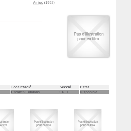
Amigó
(1992)
Localització
Secció
Estat
Escoltes Catalans
CRiD
Disponible