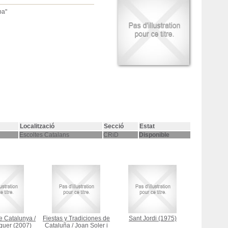
ba"
Localització
Secció
Estat
Escoltes Catalans
CRiD
Disponible
e Catalunya
/
Fiestas y Tradiciones de
Sant Jordi
(1975)
aguer
(2007)
Cataluña
/
Joan Soler i