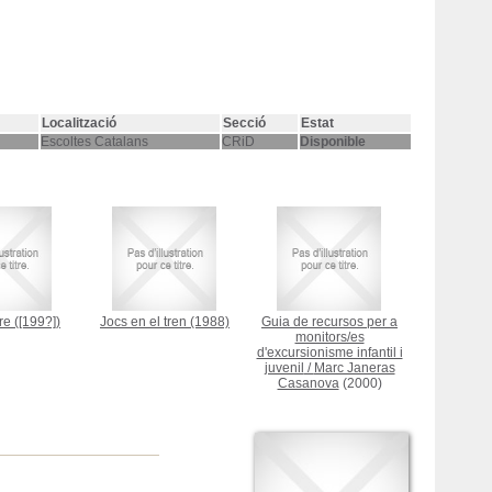
Localització
Secció
Estat
Escoltes Catalans
CRiD
Disponible
re
([199?])
Jocs en el tren
(1988)
Guia de recursos per a
monitors/es
d'excursionisme infantil i
juvenil
/
Marc Janeras
Casanova
(2000)