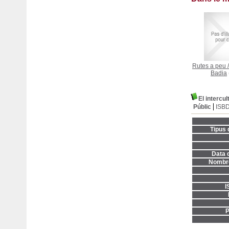
Rutes a peu
Badia
El intercu
Públic
ISB
Tipus 
Data d
Nombre
I
P