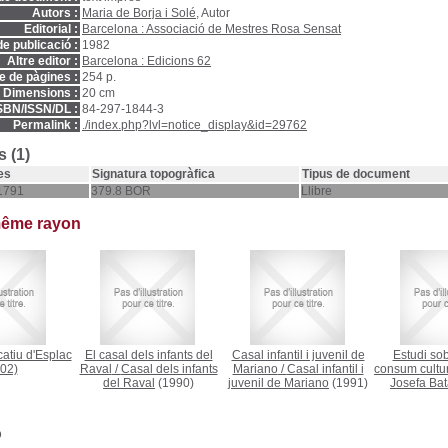
Autors :
Maria de Borja i Solé
, Autor
Editorial :
Barcelona : Associació de Mestres Rosa Sensat
e publicació :
1982
Altre editor :
Barcelona : Edicions 62
 de pàgines :
254 p.
Dimensions :
20 cm
SBN/ISSN/DL :
84-297-1844-3
Permalink :
./index.php?lvl=notice_display&id=29762
 (1)
es
Signatura topogràfica
Tipus de document
1791
379.8 BOR
Llibre
même rayon
atiu d'Esplac
El casal dels infants del
Casal infantil i juvenil de
Estudi sobr
02)
Raval
/
Casal dels infants
Mariano
/
Casal infantil i
consum cultur
del Raval
(1990)
juvenil de Mariano
(1991)
Josefa Bat
D