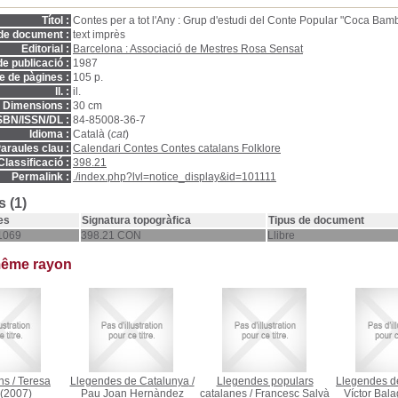
Títol :
Contes per a tot l'Any : Grup d'estudi del Conte Popular "Coca Bam
de document :
text imprès
Editorial :
Barcelona : Associació de Mestres Rosa Sensat
e publicació :
1987
 de pàgines :
105 p.
ll. :
il.
Dimensions :
30 cm
SBN/ISSN/DL :
84-85008-36-7
Idioma :
Català (
cat
)
araules clau :
Calendari Contes Contes catalans Folklore
Classificació :
398.21
Permalink :
./index.php?lvl=notice_display&id=101111
 (1)
es
Signatura topogràfica
Tipus de document
1069
398.21 CON
Llibre
même rayon
ns
/
Teresa
Llegendes de Catalunya
/
Llegendes populars
Llegendes d
(2007)
Pau Joan Hernàndez
catalanes
/
Francesc Salvà
Víctor Bal