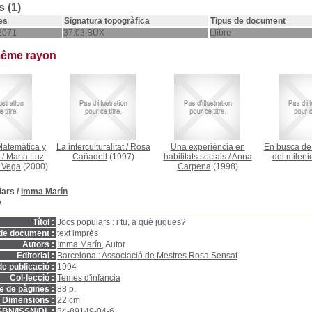
 (1)
es
Signatura topogràfica
Tipus de document
2071
37.03 BUX
Llibre
même rayon
atemática y
La interculturalitat
/
Rosa
Una experiència en
En busca de 
/
María Luz
Cañadell
(1997)
habilitats socials
/
Anna
del milenio
a Vega
(2000)
Carpena
(1998)
lars
/
Imma Marín
D
Títol :
Jocs populars : i tu, a què jugues?
de document :
text imprès
Autors :
Imma Marín
, Autor
Editorial :
Barcelona : Associació de Mestres Rosa Sensat
e publicació :
1994
Col·lecció :
Temes d'infància
 de pàgines :
88 p.
Dimensions :
22 cm
SBN/ISSN/DL :
84-89149-04-6