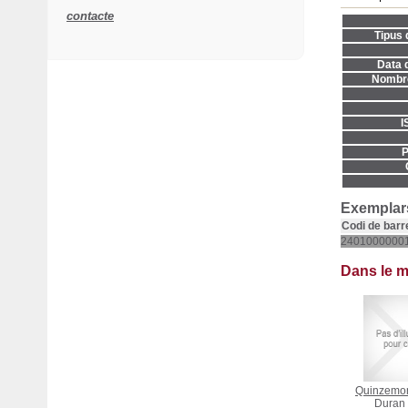
contacte
Tipus 
Data d
Nombre
I
P
Exemplars
Codi de barr
2401000000
Dans le 
Quinzemo
Duran