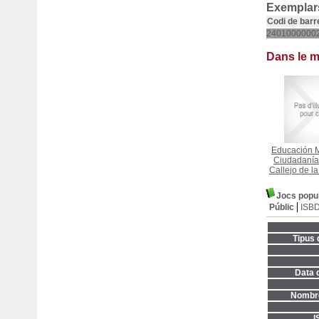
Exemplars
Codi de barr
2401000000
Dans le 
Educación M
Ciudadanía
Callejo de l
Jocs popu
Públic
ISB
Tipus 
Data d
Nombre
I