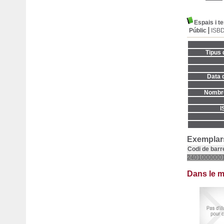
Espais i t
Públic
ISB
Tipus 
Data d
Nombre
I
Exemplars
Codi de barr
2401000000
Dans le 