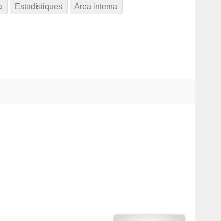
a
Estadístiques
Àrea interna