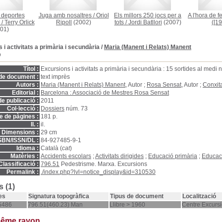
 deportes
Juga amb nosaltres
/
Oriol
Els millors 250 jocs per a
A l'hora de fe
/
Terry Orlick
Ripoll
(2002)
tots
/
Jordi Batllori
(2007)
([19
01)
 i activitats a primària i secundària
/
Maria (Manent i Relats) Manent
D
Títol :
Excursions i activitats a primària i secundària : 15 sortides al medi 
de document :
text imprès
Autors :
Maria (Manent i Relats) Manent
, Autor ;
Rosa Sensat
, Autor ;
Conxit
Editorial :
Barcelona : Associació de Mestres Rosa Sensat
e publicació :
2011
Col·lecció :
Dossiers
núm. 73
 de pàgines :
181 p.
ll. :
il.
Dimensions :
29 cm
SBN/ISSN/DL :
84-927485-9-1
Idioma :
Català (
cat
)
Matèries :
Accidents escolars
;
Activitats dirigides
;
Educació primària
;
Educac
Classificació :
796.51
Pedestrisme. Marxa. Excursions
Permalink :
./index.php?lvl=notice_display&id=310530
 (1)
es
Signatura topogràfica
Tipus de document
Localització
5486
796.51(460.23) Man
Llibre > 1960
Centre Excursi
même rayon