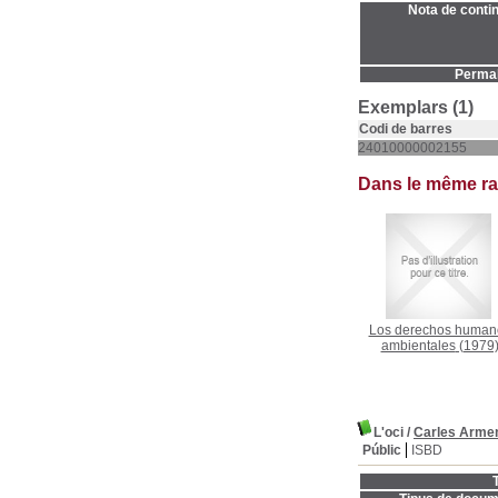
Nota de contin
Permal
Exemplars (1)
Codi de barres
24010000002155
Dans le même r
Los derechos human
ambientales
(1979
L'oci
/
Carles Arme
Públic
ISBD
T