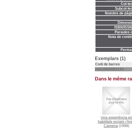
Col·lec
Subcol·lec
Nombre de pàgi
Dimensi
ISBN/ISSN
Paraules c
Nota de contin
Permal
Exemplars (1)
Codi de barres
24010000002143
Dans le même r
Una experiència e
habilitats socials
/
An
Carpena
(1998)