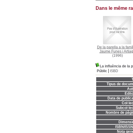
Dans le même r
De la parella a la famí
Jaume Funes i Artia
(1996)
La influència de la p
Públic
ISBD
T
Tipus de docum
Aut
Edito
Data de publica
Col·lec
Subcol·lec
Nombre de pàgi
Dimensi
ISBN/ISSN
Nota gene