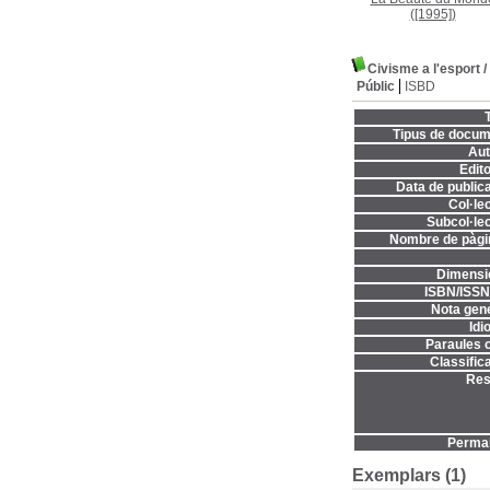
([1995])
Civisme a l'esport
/
Públic
ISBD
T
Tipus de docum
Aut
Edito
Data de publica
Col·lec
Subcol·lec
Nombre de pàgi
Dimensi
ISBN/ISSN
Nota gene
Idi
Paraules c
Classifica
Res
Permal
Exemplars (1)