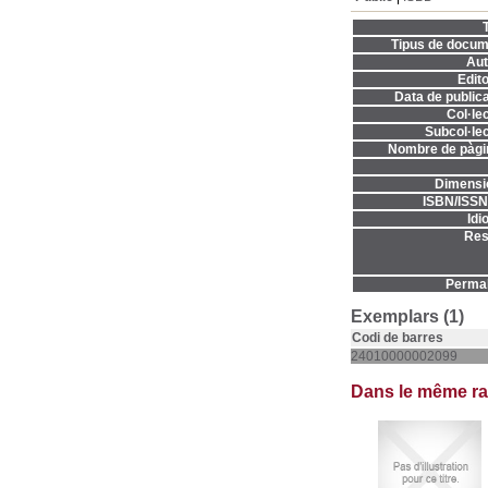
T
Tipus de docum
Aut
Edito
Data de publica
Col·lec
Subcol·lec
Nombre de pàgi
Dimensi
ISBN/ISSN
Idi
Res
Permal
Exemplars (1)
Codi de barres
24010000002099
Dans le même r