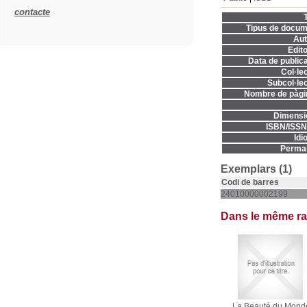
contacte
T
Tipus de docum
Aut
Edito
Data de publica
Col·lec
Subcol·lec
Nombre de pàgi
Dimensi
ISBN/ISSN
Idi
Permal
Exemplars (1)
Codi de barres
24010000002199
Dans le même r
La Beauté du Mond