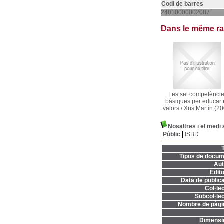
Codi de barres
24010000002087
Dans le même r
Les set competènci
bàsiques per educar
valors
/
Xus Martín
(20
Nosaltres i el medi
Públic
ISBD
T
Tipus de docum
Aut
Edito
Data de publica
Col·lec
Subcol·lec
Nombre de pàgi
Dimensi