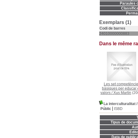
Paraules c
Classifica
Permal
Exemplars (1)
Codi de barres
24010000000883
Dans le même r
Les set competènci
bàsiques per educar
valors
/
Xus Martín
(20
La interculturalitat
Públic
ISBD
T
Tipus de docum
Aut
Edito
Data de publica