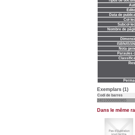
Tipus de docum
Aut
Edito
Data de publica
Col·lec
Subcol·lec
Nombre de pàgi
Dimensi
ISBN/ISSN
Nota gene
Paraules c
Classifica
Res
Permal
Exemplars (1)
Codi de barres
24010000000965
Dans le même r