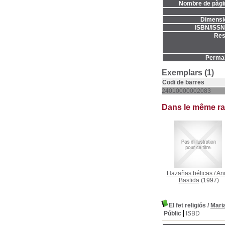
Nombre de pàgi
Dimensi
ISBN/ISSN
Res
Permal
Exemplars (1)
Codi de barres
24010000002083
Dans le même r
Hazañas bélicas
/
An
Bastida
(1997)
El fet religiós
/
Mari
Públic
ISBD