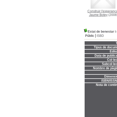
Construir l'esperanç
Jaume Botey
(2008
Estat de benestar i 
Públic
ISBD
T
Tipus de docum
Edito
Data de publica
Col·lec
Subcol·lec
Nombre de pàgi
Dimensi
ISBN/ISSN
Nota de contin