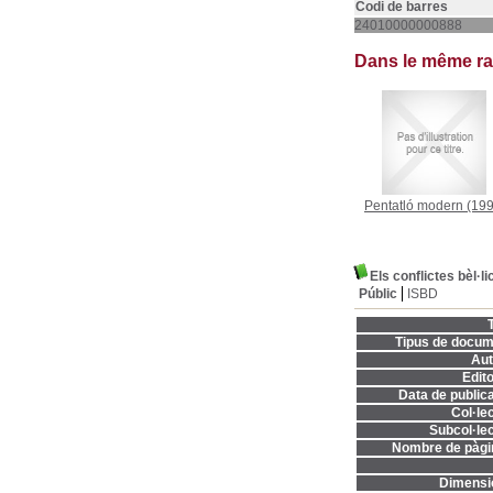
Codi de barres
24010000000888
Dans le même r
Pentatló modern
(199
Els conflictes bèl·li
Públic
ISBD
T
Tipus de docum
Aut
Edito
Data de publica
Col·lec
Subcol·lec
Nombre de pàgi
Dimensi