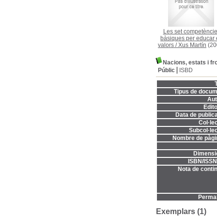
Les set competènci
bàsiques per educar
valors
/
Xus Martín
(20
Nacions, estats i fr
Públic
ISBD
T
Tipus de docum
Aut
Edito
Data de publica
Col·lec
Subcol·lec
Nombre de pàgi
Dimensi
ISBN/ISSN
Nota de contin
Permal
Exemplars (1)