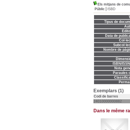
Els mitjans de com
Públic
ISBD
T
Tipus de docum
Aut
Edito
Data de publica
Col·lec
Subcol·lec
Nombre de pàgi
Dimensi
ISBN/ISSN
Nota gene
Paraules c
Classifica
Permal
Exemplars (1)
Codi de barres
24010000000882
Dans le même r