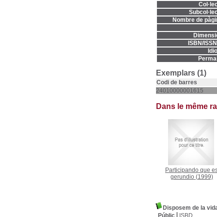
Col·lec
Subcol·lec
Nombre de pàgi
Dimensi
ISBN/ISSN
Idi
Permal
Exemplars (1)
Codi de barres
24010000001615
Dans le même r
Participando que e
gerundio
(1999)
Disposem de la vid
Públic
ISBD