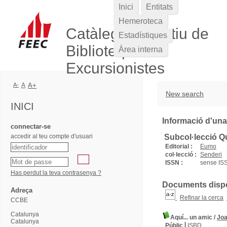
Inici
Entitats
Hemeroteca
Catàleg Col·lectiu de
Estadístiques
Biblioteques
Àrea interna
Excursionistes
A-
A
A+
New search
INICI
Informació d'una
connectar-se
accedir al teu compte d'usuari
Subcol·lecció Q
Editorial :
Eumo
col·lecció :
Senderi
ISSN :
sense IS
Has perdut la teva contrasenya ?
Documents dispon
Adreça
Refinar la cerca
CCBE
Catalunya
Aquí... un amic
/
Joa
Catalunya
Públic
ISBD