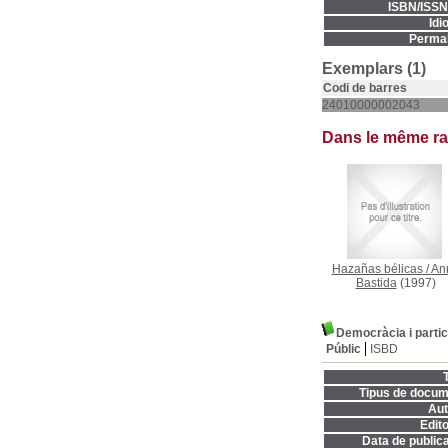
ISBN/ISSN
Idi
Permal
Exemplars (1)
Codi de barres
24010000002043
Dans le même r
Hazañas bélicas
/
An
Bastida
(1997)
Democràcia i partic
Públic
ISBD
T
Tipus de docum
Aut
Edito
Data de publica