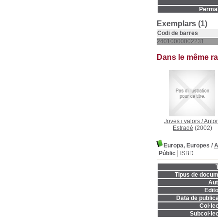
Permal
Exemplars (1)
Codi de barres
24010000002231
Dans le même r
Joves i valors
/
Anto
Estradé
(2002)
Europa, Europes
/
A
Públic
ISBD
T
Tipus de docum
Aut
Edito
Data de publica
Col·lec
Subcol·lec